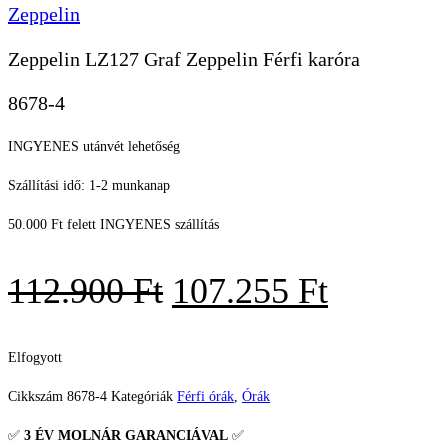
Zeppelin
Zeppelin LZ127 Graf Zeppelin Férfi karóra
8678-4
INGYENES utánvét lehetőség
Szállítási idő: 1-2 munkanap
50.000 Ft felett INGYENES szállítás
Original
Current
112.900
Ft
107.255
Ft
price
price
was:
is:
Elfogyott
112.900 Ft.
107.255 
Cikkszám
8678-4
Kategóriák
Férfi órák
,
Órák
✅
3 ÉV
MOLNÁR GARANCIÁVAL
✅