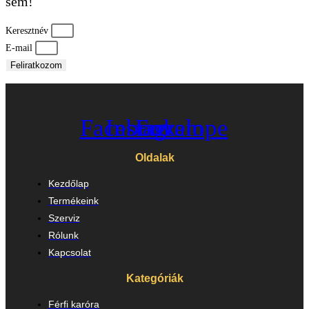
sem!
Keresztnév
E-mail
Feliratkozom
Facebook
Instagram
Envelope
Oldalak
Kezdőlap
Termékeink
Szerviz
Rólunk
Kapcsolat
Kategóriák
Férfi karóra