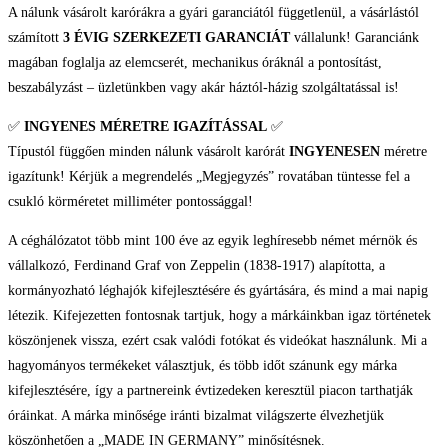
A nálunk vásárolt karórákra a gyári garanciától függetlenül, a vásárlástól
számított
3 ÉVIG SZERKEZETI GARANCIÁT
vállalunk! Garanciánk
magában foglalja az elemcserét, mechanikus óráknál a pontosítást,
beszabályzást – üzletünkben vagy akár háztól-házig szolgáltatással is!
✅
INGYENES MÉRETRE IGAZÍTÁSSAL
✅
Típustól függően minden nálunk vásárolt karórát
INGYENESEN
méretre
igazítunk! Kérjük a megrendelés „Megjegyzés” rovatában tüntesse fel a
csukló körméretet milliméter pontossággal!
A céghálózatot több mint 100 éve az egyik leghíresebb német mérnök és
vállalkozó, Ferdinand Graf von Zeppelin (1838-1917) alapította, a
kormányozható léghajók kifejlesztésére és gyártására, és mind a mai napig
létezik. Kifejezetten fontosnak tartjuk, hogy a márkáinkban igaz történetek
köszönjenek vissza, ezért csak valódi fotókat és videókat használunk. Mi a
hagyományos termékeket választjuk, és több időt szánunk egy márka
kifejlesztésére, így a partnereink évtizedeken keresztül piacon tarthatják
óráinkat. A márka minősége iránti bizalmat világszerte élvezhetjük
köszönhetően a „MADE IN GERMANY” minősítésnek.