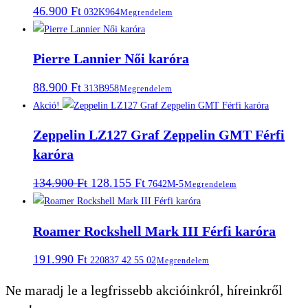
46.900
Ft
032K964
Megrendelem
Pierre Lannier Női karóra
88.900
Ft
313B958
Megrendelem
Akció!
Zeppelin LZ127 Graf Zeppelin GMT Férfi
karóra
Original
Current
134.900
Ft
128.155
Ft
7642M-5
Megrendelem
price
price
was:
is:
134.900 Ft.
128.155 Ft.
Roamer Rockshell Mark III Férfi karóra
191.990
Ft
220837 42 55 02
Megrendelem
Ne maradj le a legfrissebb akcióinkról, híreinkről