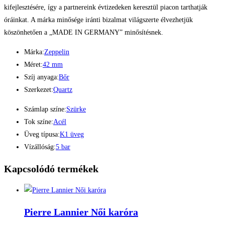
kifejlesztésére, így a partnereink évtizedeken keresztül piacon tarthatják
óráinkat. A márka minősége iránti bizalmat világszerte élvezhetjük
köszönhetően a „MADE IN GERMANY” minősítésnek.
Márka:
Zeppelin
Méret:
42 mm
Szíj anyaga:
Bőr
Szerkezet:
Quartz
Számlap színe:
Szürke
Tok színe:
Acél
Üveg típusa:
K1 üveg
Vízállóság:
5 bar
Kapcsolódó termékek
Pierre Lannier Női karóra