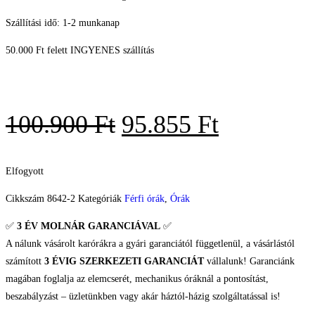
Szállítási idő: 1-2 munkanap
50.000 Ft felett INGYENES szállítás
100.900
Ft
95.855
Ft
Elfogyott
Cikkszám
8642-2
Kategóriák
Férfi órák
,
Órák
✅
3 ÉV
MOLNÁR GARANCIÁVAL
✅
A nálunk vásárolt karórákra a gyári garanciától függetlenül, a vásárlástól
számított
3 ÉVIG SZERKEZETI GARANCIÁT
vállalunk! Garanciánk
magában foglalja az elemcserét, mechanikus óráknál a pontosítást,
beszabályzást – üzletünkben vagy akár háztól-házig szolgáltatással is!