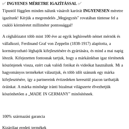
✅
INGYENES MÉRETRE IGAZÍTÁSSAL
✅
Típustól függően minden nálunk vásárolt karórát
INGYENESEN
méretre
igazítunk! Kérjük a megrendelés „Megjegyzés” rovatában tüntesse fel a
csukló körméretet milliméter pontossággal!
A céghálózatot több mint 100 éve az egyik leghíresebb német mérnök és
vállalkozó, Ferdinand Graf von Zeppelin (1838-1917) alapította, a
kormányozható léghajók kifejlesztésére és gyártására, és mind a mai napig
létezik. Kifejezetten fontosnak tartjuk, hogy a márkáinkban igaz történetek
köszönjenek vissza, ezért csak valódi fotókat és videókat használunk. Mi a
hagyományos termékeket választjuk, és több időt szánunk egy márka
kifejlesztésére, így a partnereink évtizedeken keresztül piacon tarthatják
óráinkat. A márka minősége iránti bizalmat világszerte élvezhetjük
köszönhetően a „MADE IN GERMANY” minősítésnek.
100% származási garancia
Kizárólag eredeti termékek