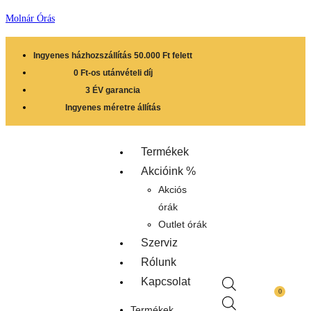
Molnár Órás
Ingyenes házhozszállítás 50.000 Ft felett
0 Ft-os utánvételi díj
3 ÉV garancia
Ingyenes méretre állítás
Termékek
Akcióink %
Akciós
órák
Outlet órák
Szerviz
Rólunk
Kapcsolat
0
Termékek