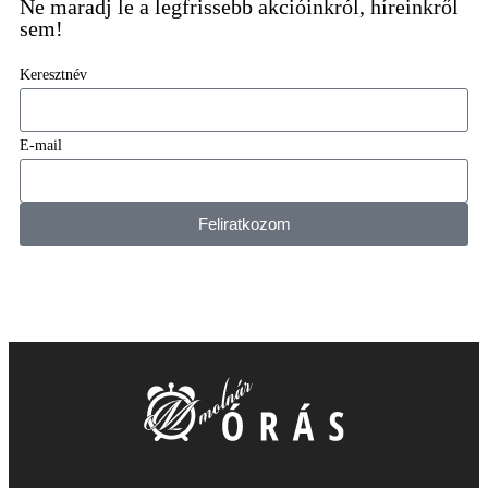
Ne maradj le a legfrissebb akcióinkról, híreinkről
sem!
Keresztnév
E-mail
Feliratkozom