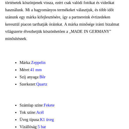
történetek köszönjenek vissza, ezért csak valódi fotókat és videókat
használunk. Mi a hagyományos termékeket választjuk, és több időt
szánunk egy márka kifejlesztésére, így a partnereink évtizedeken
keresztül piacon tarthatják óráinkat. A márka minősége iránti bizalmat
világszerte élvezhetjük köszönhetően a „MADE IN GERMANY”
minősítésnek.
Márka:
Zeppelin
Méret:
41 mm
Szíj anyaga:
Bőr
Szerkezet:
Quartz
Számlap színe:
Fekete
Tok színe:
Acél
Üveg típusa:
K1 üveg
Vízállóság:
5 bar