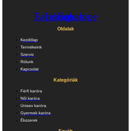
Facebook
Instagram
Envelope
Oldalak
Kezdőlap
Termékeink
Szerviz
Rólunk
Kapcsolat
Kategóriák
Férfi karóra
Női karóra
Unisex karóra
Gyermek karóra
Ékszerek