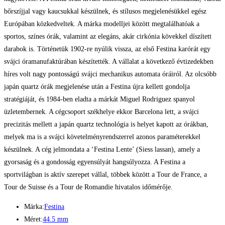
bőrszíjjal vagy kaucsukkal készülnek, és stílusos megjelenésükkel egész
Európában közkedveltek. A márka modelljei között megtalálhatóak a
sportos, színes órák, valamint az elegáns, akár cirkónia kövekkel díszített
darabok is. Történetük 1902-re nyúlik vissza, az első Festina karórát egy
svájci óramanufaktúrában készítették. A vállalat a következő évtizedekben
híres volt nagy pontosságú svájci mechanikus automata óráiról. Az olcsóbb
japán quartz órák megjelenése után a Festina újra kellett gondolja
stratégiáját, és 1984-ben eladta a márkát Miguel Rodriguez spanyol
üzletembernek. A cégcsoport székhelye ekkor Barcelona lett, a svájci
precizitás mellett a japán quartz technológia is helyet kapott az órákban,
melyek ma is a svájci követelményrendszerrel azonos paraméterekkel
készülnek. A cég jelmondata a ‘Festina Lente’ (Siess lassan), amely a
gyorsaság és a gondosság egyensúlyát hangsúlyozza. A Festina a
sportvilágban is aktív szerepet vállal, többek között a Tour de France, a
Tour de Suisse és a Tour de Romandie hivatalos időmérője.
Márka:
Festina
Méret:
44.5 mm