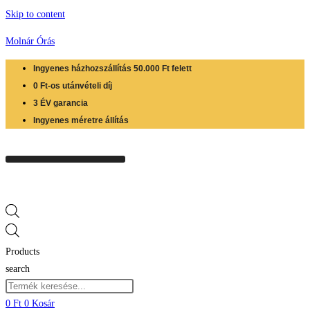
Skip to content
Molnár Órás
Ingyenes házhozszállítás 50.000 Ft felett
0 Ft-os utánvételi díj
3 ÉV garancia
Ingyenes méretre állítás
Products
search
0
Ft
0
Kosár