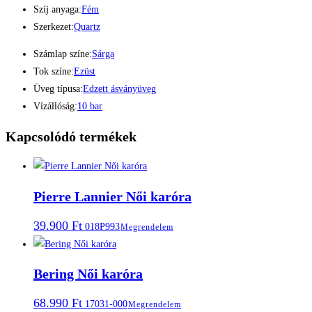
Szíj anyaga:
Fém
Szerkezet:
Quartz
Számlap színe:
Sárga
Tok színe:
Ezüst
Üveg típusa:
Edzett ásványüveg
Vízállóság:
10 bar
Kapcsolódó termékek
Pierre Lannier Női karóra
39.900
Ft
018P993
Megrendelem
Bering Női karóra
68.990
Ft
17031-000
Megrendelem