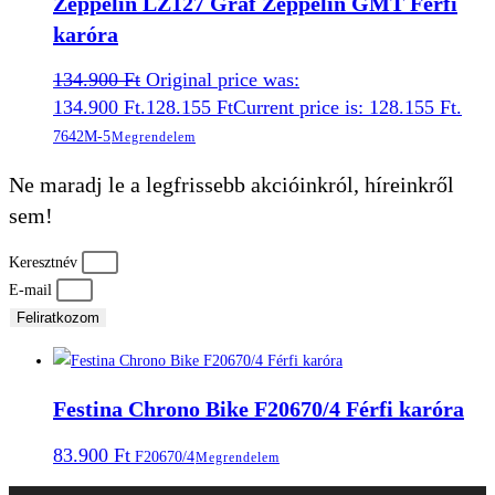
Zeppelin LZ127 Graf Zeppelin GMT Férfi
karóra
134.900
Ft
Original price was:
134.900 Ft.
128.155
Ft
Current price is: 128.155 Ft.
7642M-5
Megrendelem
Ne maradj le a legfrissebb akcióinkról, híreinkről
sem!
Keresztnév
E-mail
Feliratkozom
Festina Chrono Bike F20670/4 Férfi karóra
83.900
Ft
F20670/4
Megrendelem