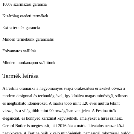
100% származási garancia
Kizárólag eredeti termékek
Extra termék garancia
Minden termékünk garanciális
Folyamatos szállítás
Minden munkanapon szállítunk
Termék leírása
A Festina óramárka a hagyományos svájci órakészítési értékeket ötvözi a
modern designnal és technológiával, így kínálva magas minőségű, stílusos
és megbízható időmérőket. A márka több mint 120 éves múltra tekint
vissza, és a világ több mint 90 országában van jelen. A Festina órák
eleganciát, és könnyed karizmát képviselnek, amelyeket a híres színész,
Gerard Butler is megtestesít, aki 2016 óta a márka hivatalos nemzetközi
nagykövete. A Festina órák kiváló minőségűek, nemesacél tokozással, valódi