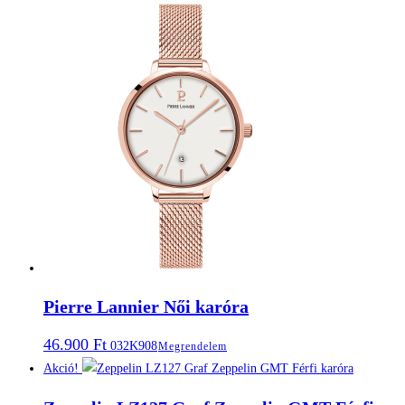
Pierre Lannier Női karóra
46.900
Ft
032K908
Megrendelem
Akció!