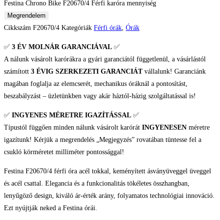
Festina Chrono Bike F20670/4 Férfi karóra mennyiség
Megrendelem
Cikkszám
F20670/4
Kategóriák
Férfi órák
,
Órák
✅
3 ÉV
MOLNÁR GARANCIÁVAL
✅
A nálunk vásárolt karórákra a gyári garanciától függetlenül, a vásárlástól
számított
3 ÉVIG SZERKEZETI GARANCIÁT
vállalunk! Garanciánk
magában foglalja az elemcserét, mechanikus óráknál a pontosítást,
beszabályzást – üzletünkben vagy akár háztól-házig szolgáltatással is!
✅
INGYENES MÉRETRE IGAZÍTÁSSAL
✅
Típustól függően minden nálunk vásárolt karórát
INGYENESEN
méretre
igazítunk! Kérjük a megrendelés „Megjegyzés” rovatában tüntesse fel a
csukló körméretet milliméter pontossággal!
Festina F20670/4 férfi óra acél tokkal, keményített ásványüveggel üveggel
és acél csattal. Elegancia és a funkcionalitás tökéletes összhangban,
lenyűgöző design, kiváló ár-érték arány, folyamatos technológiai innováció.
Ezt nyújtják neked a Festina órái.