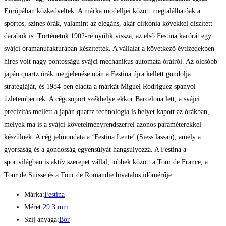
Európában közkedveltek. A márka modelljei között megtalálhatóak a
sportos, színes órák, valamint az elegáns, akár cirkónia kövekkel díszített
darabok is. Történetük 1902-re nyúlik vissza, az első Festina karórát egy
svájci óramanufaktúrában készítették. A vállalat a következő évtizedekben
híres volt nagy pontosságú svájci mechanikus automata óráiról. Az olcsóbb
japán quartz órák megjelenése után a Festina újra kellett gondolja
stratégiáját, és 1984-ben eladta a márkát Miguel Rodriguez spanyol
üzletembernek. A cégcsoport székhelye ekkor Barcelona lett, a svájci
precizitás mellett a japán quartz technológia is helyet kapott az órákban,
melyek ma is a svájci követelményrendszerrel azonos paraméterekkel
készülnek. A cég jelmondata a ‘Festina Lente’ (Siess lassan), amely a
gyorsaság és a gondosság egyensúlyát hangsúlyozza. A Festina a
sportvilágban is aktív szerepet vállal, többek között a Tour de France, a
Tour de Suisse és a Tour de Romandie hivatalos időmérője.
Márka:
Festina
Méret:
29.3 mm
Szíj anyaga:
Bőr