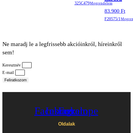
325C479
Megrendelem
83.900
Ft
F20575/1
Megre
Ne maradj le a legfrissebb akcióinkról, híreinkről
sem!
Keresztnév
E-mail
Feliratkozom
Facebook
Instagram
Envelope
Oldalak