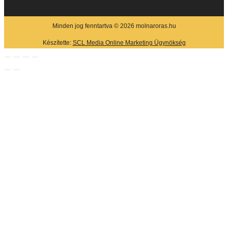
Minden jog fenntartva © 2026 molnaroras.hu
Készítette:
SCL Media Online Marketing Ügynökség