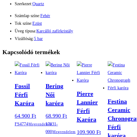
Szerkezet:
Quartz
Számlap színe:
Fehér
Tok színe:
Ezüst
Üveg típusa:
Karcálló zafírkristály
Vízállóság:
5 bar
Kapcsolódó termékek
Fossil
Bering
Pierre
Férfi
Női
Festina
Lannier
Karóra
karóra
Ceramic
Férfi
64.900
Ft
68.990
Ft
Chronogra
Karóra
FS4774
17031-
Megrendelem
Férfi
109.900
Ft
000
Megrendelem
karóra