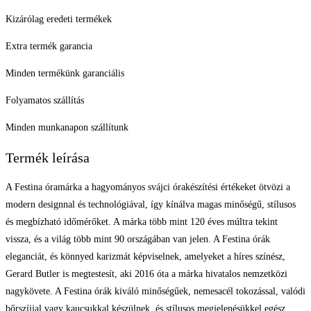
Kizárólag eredeti termékek
Extra termék garancia
Minden termékünk garanciális
Folyamatos szállítás
Minden munkanapon szállítunk
Termék leírása
A Festina óramárka a hagyományos svájci órakészítési értékeket ötvözi a
modern designnal és technológiával, így kínálva magas minőségű, stílusos
és megbízható időmérőket. A márka több mint 120 éves múltra tekint
vissza, és a világ több mint 90 országában van jelen. A Festina órák
eleganciát, és könnyed karizmát képviselnek, amelyeket a híres színész,
Gerard Butler is megtestesít, aki 2016 óta a márka hivatalos nemzetközi
nagykövete. A Festina órák kiváló minőségűek, nemesacél tokozással, valódi
bőrszíjjal vagy kaucsukkal készülnek, és stílusos megjelenésükkel egész