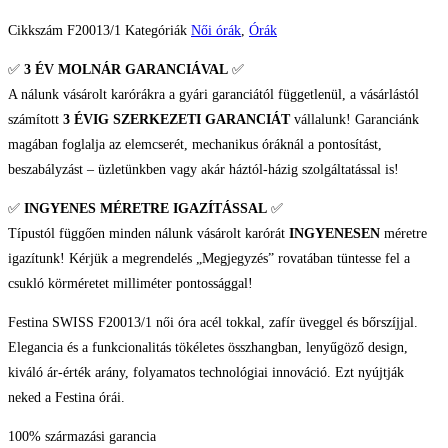
Cikkszám
F20013/1
Kategóriák
Női órák
,
Órák
✅
3 ÉV
MOLNÁR GARANCIÁVAL
✅
A nálunk vásárolt karórákra a gyári garanciától függetlenül, a vásárlástól
számított
3 ÉVIG SZERKEZETI GARANCIÁT
vállalunk! Garanciánk
magában foglalja az elemcserét, mechanikus óráknál a pontosítást,
beszabályzást – üzletünkben vagy akár háztól-házig szolgáltatással is!
✅
INGYENES MÉRETRE IGAZÍTÁSSAL
✅
Típustól függően minden nálunk vásárolt karórát
INGYENESEN
méretre
igazítunk! Kérjük a megrendelés „Megjegyzés” rovatában tüntesse fel a
csukló körméretet milliméter pontossággal!
Festina SWISS F20013/1 női óra acél tokkal, zafír üveggel és bőrszíjjal.
Elegancia és a funkcionalitás tökéletes összhangban, lenyűgöző design,
kiváló ár-érték arány, folyamatos technológiai innováció. Ezt nyújtják
neked a Festina órái.
100% származási garancia