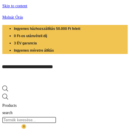
Skip to content
Molnár Órás
Ingyenes házhozszállítás 50.000 Ft felett
0 Ft-os utánvételi díj
3 ÉV garancia
Ingyenes méretre állítás
Products
search
0