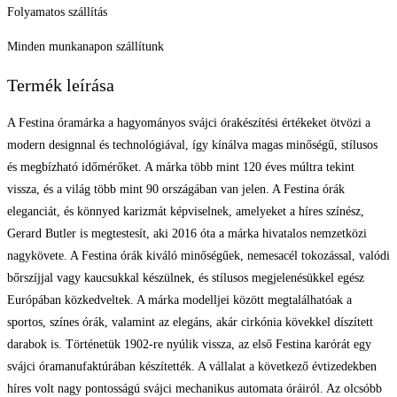
Folyamatos szállítás
Minden munkanapon szállítunk
Termék leírása
A Festina óramárka a hagyományos svájci órakészítési értékeket ötvözi a
modern designnal és technológiával, így kínálva magas minőségű, stílusos
és megbízható időmérőket. A márka több mint 120 éves múltra tekint
vissza, és a világ több mint 90 országában van jelen. A Festina órák
eleganciát, és könnyed karizmát képviselnek, amelyeket a híres színész,
Gerard Butler is megtestesít, aki 2016 óta a márka hivatalos nemzetközi
nagykövete. A Festina órák kiváló minőségűek, nemesacél tokozással, valódi
bőrszíjjal vagy kaucsukkal készülnek, és stílusos megjelenésükkel egész
Európában közkedveltek. A márka modelljei között megtalálhatóak a
sportos, színes órák, valamint az elegáns, akár cirkónia kövekkel díszített
darabok is. Történetük 1902-re nyúlik vissza, az első Festina karórát egy
svájci óramanufaktúrában készítették. A vállalat a következő évtizedekben
híres volt nagy pontosságú svájci mechanikus automata óráiról. Az olcsóbb