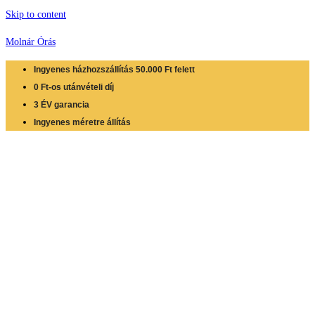
Skip to content
Molnár Órás
Ingyenes házhozszállítás 50.000 Ft felett
0 Ft-os utánvételi díj
3 ÉV garancia
Ingyenes méretre állítás