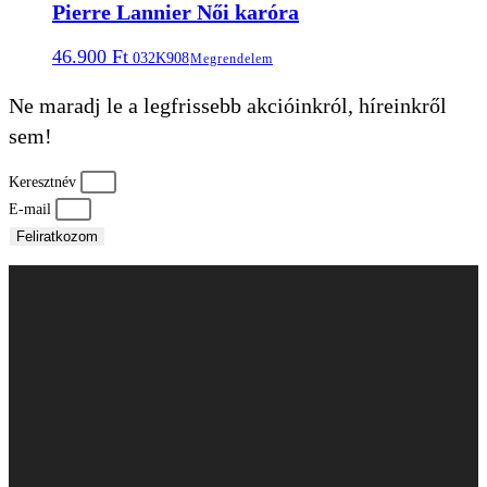
Pierre Lannier Női karóra
46.900
Ft
032K908
Megrendelem
Ne maradj le a legfrissebb akcióinkról, híreinkről
sem!
Keresztnév
E-mail
Feliratkozom