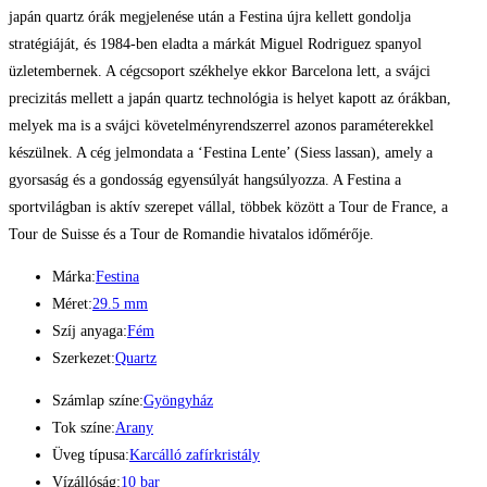
japán quartz órák megjelenése után a Festina újra kellett gondolja
stratégiáját, és 1984-ben eladta a márkát Miguel Rodriguez spanyol
üzletembernek. A cégcsoport székhelye ekkor Barcelona lett, a svájci
precizitás mellett a japán quartz technológia is helyet kapott az órákban,
melyek ma is a svájci követelményrendszerrel azonos paraméterekkel
készülnek. A cég jelmondata a ‘Festina Lente’ (Siess lassan), amely a
gyorsaság és a gondosság egyensúlyát hangsúlyozza. A Festina a
sportvilágban is aktív szerepet vállal, többek között a Tour de France, a
Tour de Suisse és a Tour de Romandie hivatalos időmérője.
Márka:
Festina
Méret:
29.5 mm
Szíj anyaga:
Fém
Szerkezet:
Quartz
Számlap színe:
Gyöngyház
Tok színe:
Arany
Üveg típusa:
Karcálló zafírkristály
Vízállóság:
10 bar