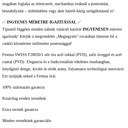
magában foglalja az elemcserét, mechanikus óráknál a pontosítást,
beszabályzást – üzletünkben vagy akár háztól-házig szolgáltatással is!
✅
INGYENES MÉRETRE IGAZÍTÁSSAL
✅
Típustól függően minden nálunk vásárolt karórát
INGYENESEN
méretre
igazítunk! Kérjük a megrendelés „Megjegyzés” rovatában tüntesse fel a
csukló körméretet milliméter pontossággal!
Festina SWISS F20050/1 női óra acél tokkal (PVD), zafír üveggel és acél
csattal (PVD). Elegancia és a funkcionalitás tökéletes összhangban,
lenyűgöző design, kiváló ár-érték arány, folyamatos technológiai innováció.
Ezt nyújtják neked a Festina órái.
100% származási garancia
Kizárólag eredeti termékek
Extra termék garancia
Minden termékünk garanciális