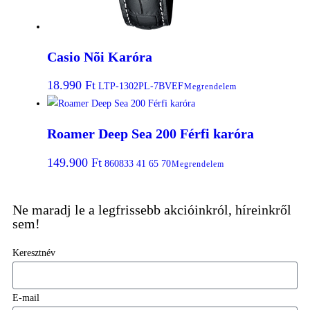
Casio Nõi Karóra
18.990
Ft
LTP-1302PL-7BVEF
Megrendelem
Roamer Deep Sea 200 Férfi karóra
149.900
Ft
860833 41 65 70
Megrendelem
Ne maradj le a legfrissebb akcióinkról, híreinkről
sem!
Keresztnév
E-mail