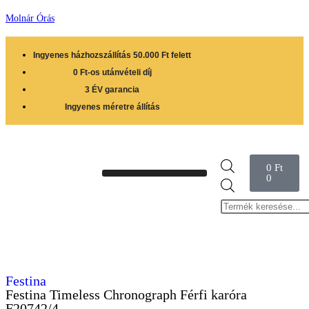
Molnár Órás
Ingyenes házhozszállítás 50.000 Ft felett
0 Ft-os utánvételi díj
3 ÉV garancia
Ingyenes méretre állítás
0
Ft
0
Festina
Festina Timeless Chronograph Férfi karóra
F20742/4