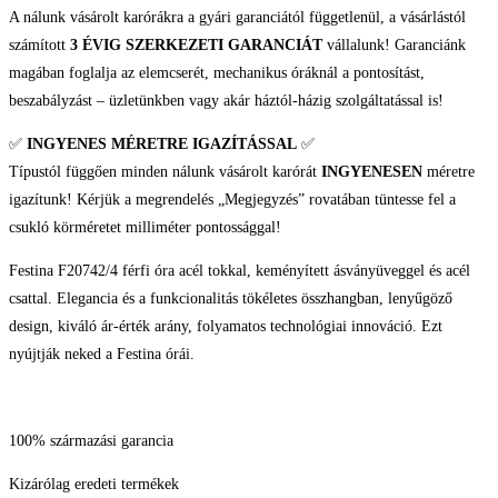
A nálunk vásárolt karórákra a gyári garanciától függetlenül, a vásárlástól
számított
3 ÉVIG SZERKEZETI GARANCIÁT
vállalunk! Garanciánk
magában foglalja az elemcserét, mechanikus óráknál a pontosítást,
beszabályzást – üzletünkben vagy akár háztól-házig szolgáltatással is!
✅
INGYENES MÉRETRE IGAZÍTÁSSAL
✅
Típustól függően minden nálunk vásárolt karórát
INGYENESEN
méretre
igazítunk! Kérjük a megrendelés „Megjegyzés” rovatában tüntesse fel a
csukló körméretet milliméter pontossággal!
Festina F20742/4 férfi óra acél tokkal, keményített ásványüveggel és acél
csattal. Elegancia és a funkcionalitás tökéletes összhangban, lenyűgöző
design, kiváló ár-érték arány, folyamatos technológiai innováció. Ezt
nyújtják neked a Festina órái.
100% származási garancia
Kizárólag eredeti termékek