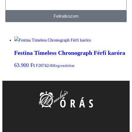
Feliratkozom
Festina Timeless Chronograph Férfi karóra
63.900
Ft
F20742/4
Megrendelem