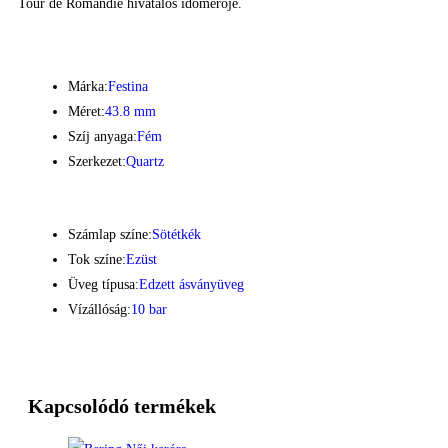
Tour de Romandie hivatalos időmérője.
Márka:
Festina
Méret:
43.8 mm
Szíj anyaga:
Fém
Szerkezet:
Quartz
Számlap színe:
Sötétkék
Tok színe:
Ezüst
Üveg típusa:
Edzett ásványüveg
Vízállóság:
10 bar
Kapcsolódó termékek