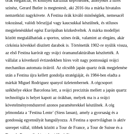
órák eleganciát, és könnyed karizmát képviselnek, amelyeket a híres
színész, Gerard Butler is megtestesít, aki 2016 óta a márka hivatalos
nemzetközi nagykövete. A Festina órák kiváló minőségűek, nemesacél
tokozással, valódi bőrszíjjal vagy kaucsukkal készülnek, és stílusos
megjelenésükkel egész Európában közkedveltek. A márka modelljei
között megtalálhatóak a sportos, színes órák, valamint az elegáns, akár
cirkónia kövekkel díszített darabok is. Történetük 1902-re nyúlik vissza,
az első Festina karórát egy svájci óramanufaktúrában készítették. A
vállalat a következő évtizedekben híres volt nagy pontosságú svájci
mechanikus automata óráiról. Az olcsóbb japán quartz órák megjelenése
után a Festina újra kellett gondolja stratégiáját, és 1984-ben eladta a
márkát Miguel Rodriguez spanyol üzletembernek. A cégcsoport
székhelye ekkor Barcelona lett, a svájci precizitás mellett a japán quartz
technológia is helyet kapott az órákban, melyek ma is a svájci
követelményrendszerrel azonos paraméterekkel készülnek. A cég
jelmondata a ‘Festina Lente’ (Siess lassan), amely a gyorsaság és a
gondosság egyensúlyát hangsúlyozza. A Festina a sportvilágban is aktív
szerepet vállal, többek között a Tour de France, a Tour de Suisse és a