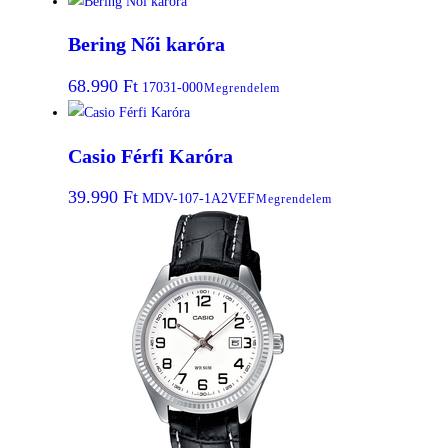
Bering Női karóra
68.990
Ft
17031-000
Megrendelem
Casio Férfi Karóra
39.990
Ft
MDV-107-1A2VEF
Megrendelem