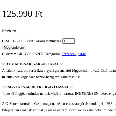
125.990
Ft
Készleten
G-SHOCK PRO Férfi karóra mennyiség
Megrendelem
Cikkszám
GR-B300-8A2ER
Kategóriák
Férfi órák
,
Órák
✅
3 ÉV
MOLNÁR GARANCIÁVAL
✅
A nálunk vásárolt karórákra a gyári garanciától függetlenül, a vásárlástól szá
üzletünkben vagy akár háztól-házig szolgáltatással is!
✅
INGYENES MÉRETRE IGAZÍTÁSSAL
✅
Típustól függően minden nálunk vásárolt karórát
INGYENESEN
méretre iga
A G-Shock karórák a Casio maga nemében csúcskategóriás modelljei. 1983-ban d
kifejezetten azoknak szólnak, akik az extrém sportokat és kalandokat mindenna