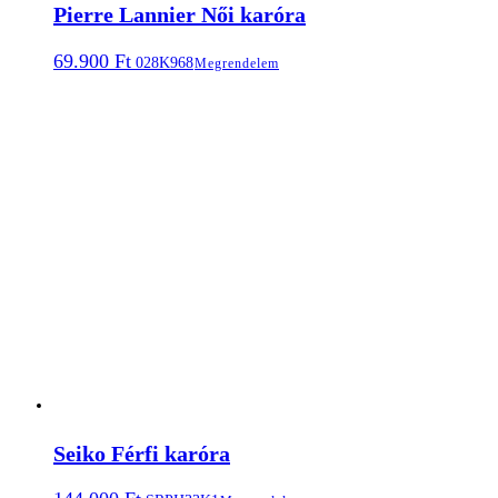
Pierre Lannier Női karóra
69.900
Ft
028K968
Megrendelem
Seiko Férfi karóra