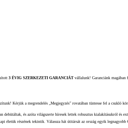
mított
3 ÉVIG SZERKEZETI GARANCIÁT
vállalunk! Garanciánk magában fo
zítunk! Kérjük a megrendelés „Megjegyzés” rovatában tüntesse fel a csukló kör
ebütáltak, és azóta világszerte híresek lettek robusztus kialakításukról és ex
pi életük részének tekintik. Válassza hát útitársát az ország egyik legnagyobb 