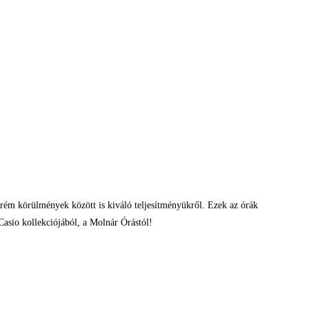
trém körülmények között is kiváló teljesítményükről. Ezek az órák
Casio kollekciójából, a Molnár Órástól!