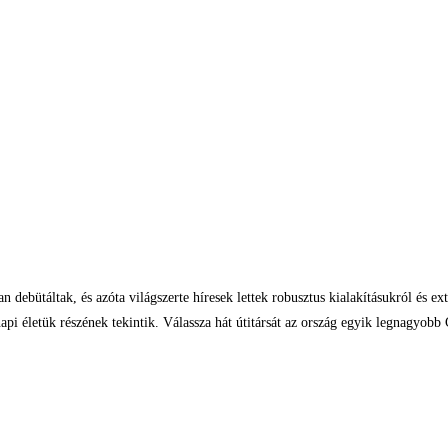
ebütáltak, és azóta világszerte híresek lettek robusztus kialakításukról és ex
pi életük részének tekintik. Válassza hát útitársát az ország egyik legnagyobb 