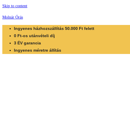
Skip to content
Molnár Órás
Ingyenes házhozszállítás 50.000 Ft felett
0 Ft-os utánvételi díj
3 ÉV garancia
Ingyenes méretre állítás