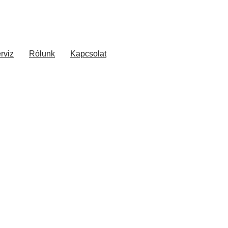
rviz
Rólunk
Kapcsolat