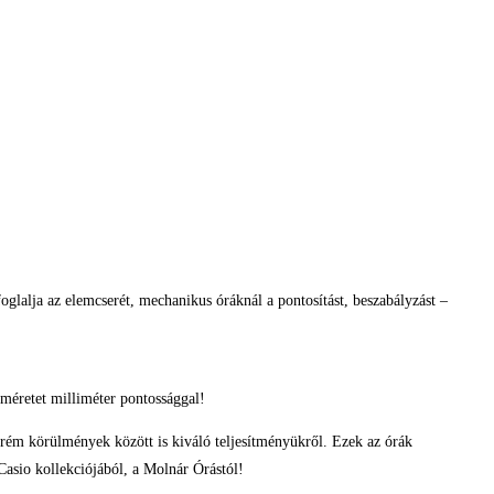
glalja az elemcserét, mechanikus óráknál a pontosítást, beszabályzást –
méretet milliméter pontossággal!
trém körülmények között is kiváló teljesítményükről. Ezek az órák
Casio kollekciójából, a Molnár Órástól!