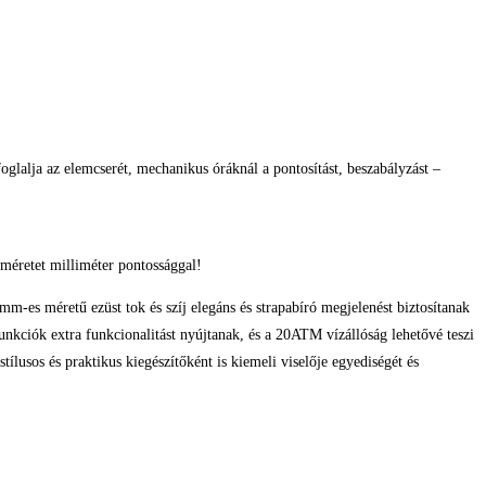
glalja az elemcserét, mechanikus óráknál a pontosítást, beszabályzást –
méretet milliméter pontossággal!
-es méretű ezüst tok és szíj elegáns és strapabíró megjelenést biztosítanak
funkciók extra funkcionalitást nyújtanak, és a 20ATM vízállóság lehetővé teszi
lusos és praktikus kiegészítőként is kiemeli viselője egyediségét és