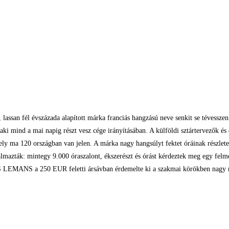
 fél évszázada alapított márka franciás hangzású neve senkit se tévesszen me
t, aki mind a mai napig részt vesz cége irányításában. A külföldi sztártervezők
ma 120 országban van jelen. A márka nagy hangsúlyt fektet óráinak részletek
azták: mintegy 9.000 óraszalont, ékszerészt és órást kérdeztek meg egy fel
ES LEMANS a 250 EUR feletti ársávban érdemelte ki a szakmai körökben nagy 