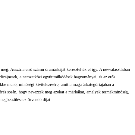
g: Ausztria első számú óramárkáját keresztelték el így. A névválasztásban
 és dizájnerek, a nemzetközi együttműködések hagyományai, és az erős
be menő, minőségi kivitelezésére, amit a maga árkategóriájában a
mérés során, hogy nevezzék meg azokat a márkákat, amelyek termékminőség,
megbecsülésnek örvendő díjat.