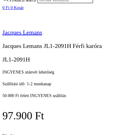
Products search
0
Ft
0
Kosár
Jacques Lemans
Jacques Lemans JL1-2091H Férfi karóra
JL1-2091H
INGYENES utánvét lehetőség
Szállítási idő: 1-2 munkanap
50.000 Ft felett INGYENES szállítás
97.900
Ft