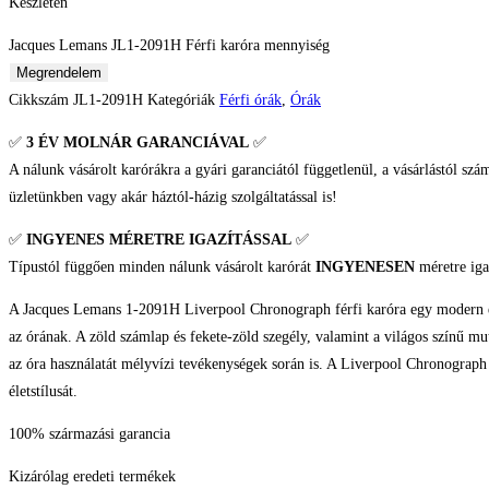
Készleten
Jacques Lemans JL1-2091H Férfi karóra mennyiség
Megrendelem
Cikkszám
JL1-2091H
Kategóriák
Férfi órák
,
Órák
✅
3 ÉV
MOLNÁR GARANCIÁVAL
✅
A nálunk vásárolt karórákra a gyári garanciától függetlenül, a vásárlástól szá
üzletünkben vagy akár háztól-házig szolgáltatással is!
✅
INGYENES MÉRETRE IGAZÍTÁSSAL
✅
Típustól függően minden nálunk vásárolt karórát
INGYENESEN
méretre iga
A Jacques Lemans 1-2091H Liverpool Chronograph férfi karóra egy modern és m
az órának. A zöld számlap és fekete-zöld szegély, valamint a világos színű mu
az óra használatát mélyvízi tevékenységek során is. A Liverpool Chronograph m
életstílusát.
100% származási garancia
Kizárólag eredeti termékek