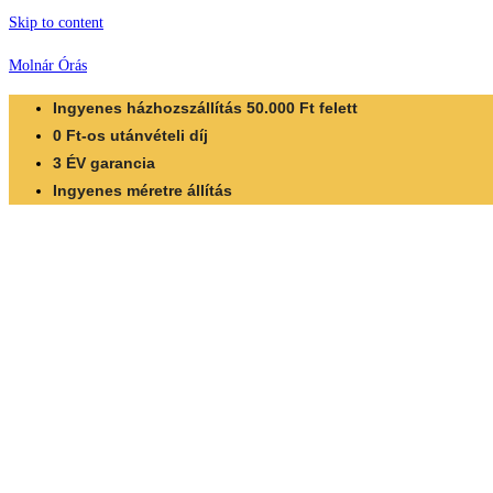
Skip to content
Molnár Órás
Ingyenes házhozszállítás 50.000 Ft felett
0 Ft-os utánvételi díj
3 ÉV garancia
Ingyenes méretre állítás