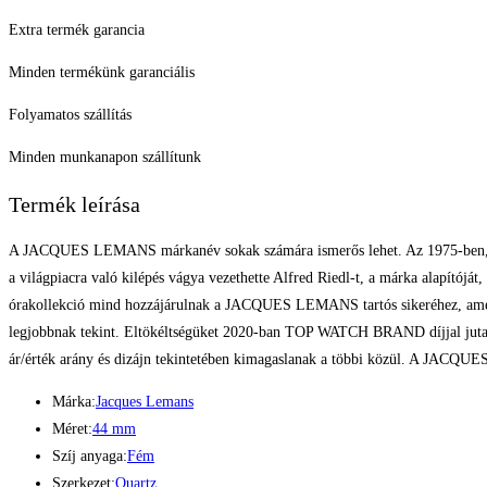
Extra termék garancia
Minden termékünk garanciális
Folyamatos szállítás
Minden munkanapon szállítunk
Termék leírása
A JACQUES LEMANS márkanév sokak számára ismerős lehet. Az 1975-ben, lassan
a világpiacra való kilépés vágya vezethette Alfred Riedl-t, a márka alapítójá
órakollekció mind hozzájárulnak a JACQUES LEMANS tartós sikeréhez, amely 
legjobbnak tekint. Eltökéltségüket 2020-ban TOP WATCH BRAND díjjal jutalm
ár/érték arány és dizájn tekintetében kimagaslanak a többi közül. A JACQU
Márka:
Jacques Lemans
Méret:
44 mm
Szíj anyaga:
Fém
Szerkezet:
Quartz