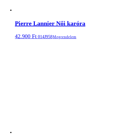
Pierre Lannier Női karóra
42.900
Ft
014J958
Megrendelem