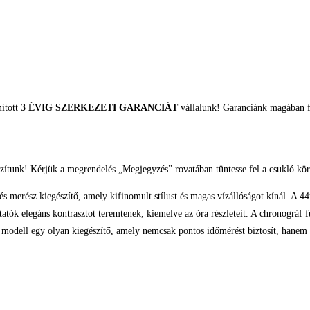
mított
3 ÉVIG SZERKEZETI GARANCIÁT
vállalunk! Garanciánk magában fo
zítunk! Kérjük a megrendelés „Megjegyzés” rovatában tüntesse fel a csukló kör
erész kiegészítő, amely kifinomult stílust és magas vízállóságot kínál. A 44mm
tatók elegáns kontrasztot teremtenek, kiemelve az óra részleteit. A chronográf 
odell egy olyan kiegészítő, amely nemcsak pontos időmérést biztosít, hanem stí