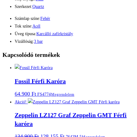
Szerkezet:
Quartz
Számlap színe:
Fehér
Tok színe:
Acél
Üveg típusa:
Karcálló zafírkristály
Vízállóság:
3 bar
Kapcsolódó termékek
Fossil Férfi Karóra
64.900
Ft
FS4774
Megrendelem
Akció!
Zeppelin LZ127 Graf Zeppelin GMT Férfi
karóra
Original
Current
134.900
Ft
128.155
Ft
7642M-5
Megrendelem