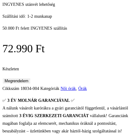
INGYENES utánvét lehetőség
Szállítási idő: 1-2 munkanap
50.000 Ft felett INGYENES szállítás
72.990
Ft
Készleten
Bering
Megrendelem
Nõi
Cikkszám
18034-004
Kategóriák
Női órák
,
Órák
karóra
✅
3 ÉV
MOLNÁR GARANCIÁVAL
✅
mennyiség
A nálunk vásárolt karórákra a gyári garanciától függetlenül, a vásárlástól
számított
3 ÉVIG SZERKEZETI GARANCIÁT
vállalunk! Garanciánk
magában foglalja az elemcserét, mechanikus óráknál a pontosítást,
beszabályzást – üzletünkben vagy akár háztól-házig szolgáltatással is!