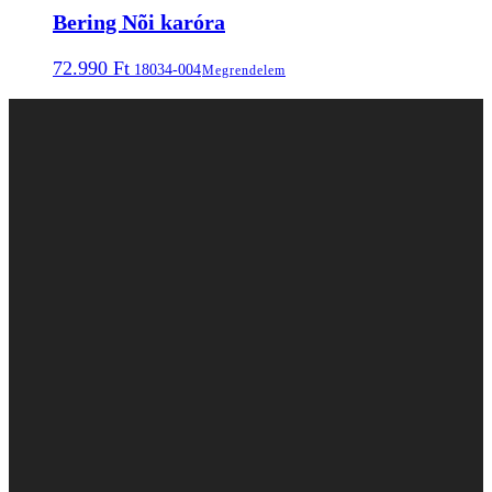
Bering Nõi karóra
72.990
Ft
18034-004
Megrendelem