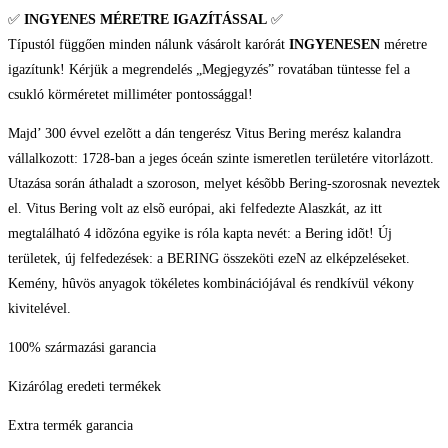
✅
INGYENES MÉRETRE IGAZÍTÁSSAL
✅
Típustól függően minden nálunk vásárolt karórát
INGYENESEN
méretre
igazítunk! Kérjük a megrendelés „Megjegyzés” rovatában tüntesse fel a
csukló körméretet milliméter pontossággal!
Majd’ 300 évvel ezelõtt a dán tengerész Vitus Bering merész kalandra
vállalkozott: 1728-ban a jeges óceán szinte ismeretlen területére vitorlázott.
Utazása során áthaladt a szoroson, melyet késõbb Bering-szorosnak neveztek
el. Vitus Bering volt az elsõ európai, aki felfedezte Alaszkát, az itt
megtalálható 4 idõzóna egyike is róla kapta nevét: a Bering idõt! Új
területek, új felfedezések: a BERING összeköti ezeN az elképzeléseket.
Kemény, hûvös anyagok tökéletes kombinációjával és rendkívül vékony
kivitelével.
100% származási garancia
Kizárólag eredeti termékek
Extra termék garancia