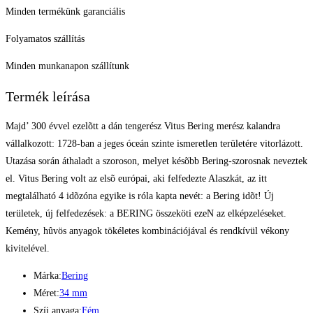
Minden termékünk garanciális
Folyamatos szállítás
Minden munkanapon szállítunk
Termék leírása
Majd’ 300 évvel ezelõtt a dán tengerész Vitus Bering merész kalandra
vállalkozott: 1728-ban a jeges óceán szinte ismeretlen területére vitorlázott.
Utazása során áthaladt a szoroson, melyet késõbb Bering-szorosnak neveztek
el. Vitus Bering volt az elsõ európai, aki felfedezte Alaszkát, az itt
megtalálható 4 idõzóna egyike is róla kapta nevét: a Bering idõt! Új
területek, új felfedezések: a BERING összeköti ezeN az elképzeléseket.
Kemény, hûvös anyagok tökéletes kombinációjával és rendkívül vékony
kivitelével.
Márka:
Bering
Méret:
34 mm
Szíj anyaga:
Fém