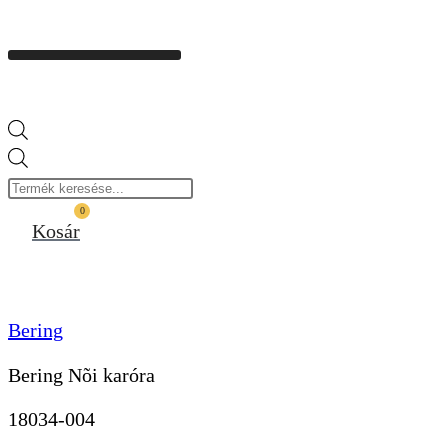
Products
search
0
Kosár
Bering
Bering Nõi karóra
18034-004