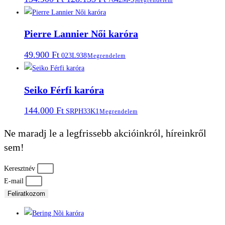
price
price
was:
is:
134.900 Ft.
128.155 Ft.
Pierre Lannier Női karóra
49.900
Ft
023L938
Megrendelem
Seiko Férfi karóra
144.000
Ft
SRPH33K1
Megrendelem
Ne maradj le a legfrissebb akcióinkról, híreinkről
sem!
Keresztnév
E-mail
Feliratkozom