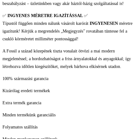
beszabályzást – üzletünkben vagy akár háztól-házig szolgáltatással is!
✅
INGYENES MÉRETRE IGAZÍTÁSSAL
✅
Típustól függően minden nálunk vásárolt karórát
INGYENESEN
méretre
igazítunk! Kérjük a megrendelés „Megjegyzés” rovatában tüntesse fel a
csukló körméretet milliméter pontossággal!
A Fossil a század közepének tiszta vonalait ötvözi a mai modern
megjelenéssel; a hordozhatóságot a friss árnyalatokkal és anyagokkal; így
létrehozva idõtlen kiegészítõket, melyek bárhova elkísérnek utadon.
100% származási garancia
Kizárólag eredeti termékek
Extra termék garancia
Minden termékünk garanciális
Folyamatos szállítás