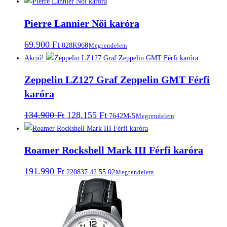
Pierre Lannier Női karóra
69.900
Ft
028K968
Megrendelem
Akció!
Zeppelin LZ127 Graf Zeppelin GMT Férfi
karóra
Original
Current
134.900
Ft
128.155
Ft
7642M-5
Megrendelem
price
price
was:
is:
134.900 Ft.
128.155 Ft.
Roamer Rockshell Mark III Férfi karóra
191.990
Ft
220837 42 55 02
Megrendelem