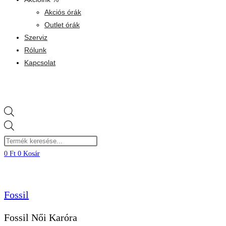
Akciós órák
Outlet órák
Szerviz
Rólunk
Kapcsolat
Products
search
0
Ft
0
Kosár
Fossil
Fossil Női Karóra