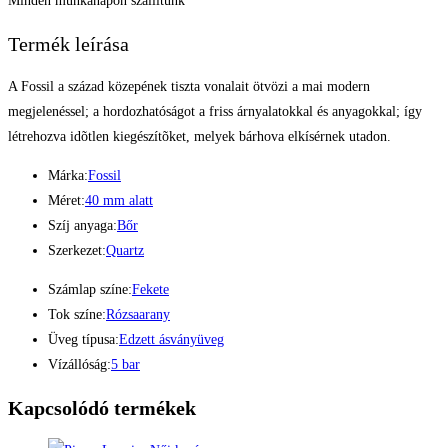
Minden munkanapon szállítunk
Termék leírása
A Fossil a század közepének tiszta vonalait ötvözi a mai modern
megjelenéssel; a hordozhatóságot a friss árnyalatokkal és anyagokkal; így
létrehozva idõtlen kiegészítõket, melyek bárhova elkísérnek utadon.
Márka:
Fossil
Méret:
40 mm alatt
Szíj anyaga:
Bőr
Szerkezet:
Quartz
Számlap színe:
Fekete
Tok színe:
Rózsaarany
Üveg típusa:
Edzett ásványüveg
Vízállóság:
5 bar
Kapcsolódó termékek