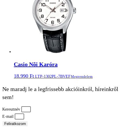
Casio Nõi Karóra
18.990
Ft
LTP-1302PL-7BVEF
Megrendelem
Ne maradj le a legfrissebb akcióinkról, híreinkről
sem!
Keresztnév
E-mail
Feliratkozom