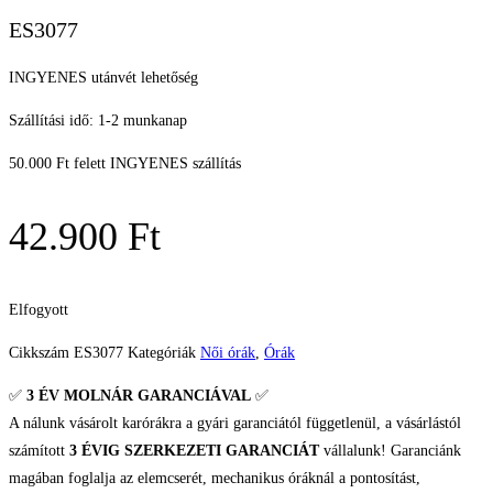
ES3077
INGYENES utánvét lehetőség
Szállítási idő: 1-2 munkanap
50.000 Ft felett INGYENES szállítás
42.900
Ft
Elfogyott
Cikkszám
ES3077
Kategóriák
Női órák
,
Órák
✅
3 ÉV
MOLNÁR GARANCIÁVAL
✅
A nálunk vásárolt karórákra a gyári garanciától függetlenül, a vásárlástól
számított
3 ÉVIG SZERKEZETI GARANCIÁT
vállalunk! Garanciánk
magában foglalja az elemcserét, mechanikus óráknál a pontosítást,