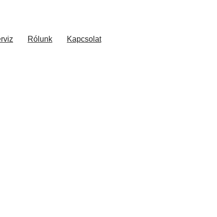
rviz
Rólunk
Kapcsolat