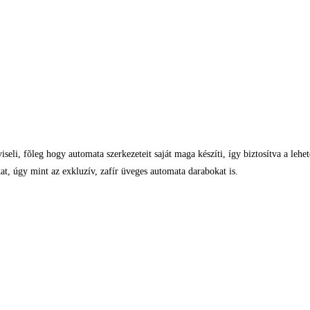
eli, fõleg hogy automata szerkezeteit saját maga készíti, így biztosítva a lehe
t, úgy mint az exkluzív, zafír üveges automata darabokat is.