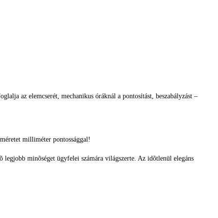
glalja az elemcserét, mechanikus óráknál a pontosítást, beszabályzást –
méretet milliméter pontossággal!
tõ legjobb minõséget ügyfelei számára világszerte. Az idõtlenül elegáns