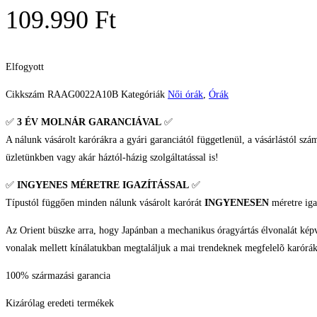
109.990
Ft
Elfogyott
Cikkszám
RAAG0022A10B
Kategóriák
Női órák
,
Órák
✅
3 ÉV
MOLNÁR GARANCIÁVAL
✅
A nálunk vásárolt karórákra a gyári garanciától függetlenül, a vásárlástól szá
üzletünkben vagy akár háztól-házig szolgáltatással is!
✅
INGYENES MÉRETRE IGAZÍTÁSSAL
✅
Típustól függően minden nálunk vásárolt karórát
INGYENESEN
méretre iga
Az Orient büszke arra, hogy Japánban a mechanikus óragyártás élvonalát képvis
vonalak mellett kínálatukban megtaláljuk a mai trendeknek megfelelõ karóráka
100% származási garancia
Kizárólag eredeti termékek