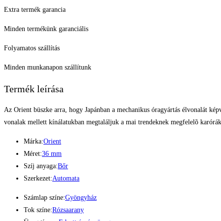
Extra termék garancia
Minden termékünk garanciális
Folyamatos szállítás
Minden munkanapon szállítunk
Termék leírása
Az Orient büszke arra, hogy Japánban a mechanikus óragyártás élvonalát képvis
vonalak mellett kínálatukban megtaláljuk a mai trendeknek megfelelõ karóráka
Márka:
Orient
Méret:
36 mm
Szíj anyaga:
Bőr
Szerkezet:
Automata
Számlap színe:
Gyöngyház
Tok színe:
Rózsaarany