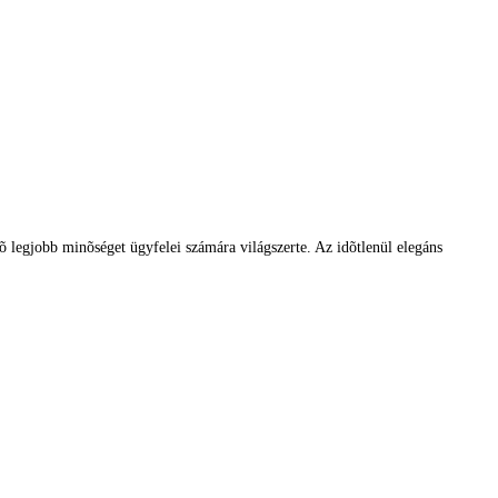
tõ legjobb minõséget ügyfelei számára világszerte. Az idõtlenül elegáns