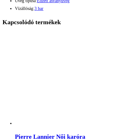
Üveg típusa:
Edzett ásványüveg
Vízállóság:
3 bar
Kapcsolódó termékek
Pierre Lannier Női karóra