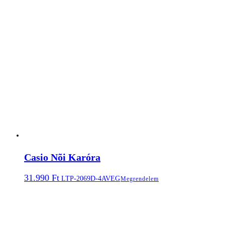
Casio Nõi Karóra
31.990
Ft
LTP-2069D-4AVEG
Megrendelem