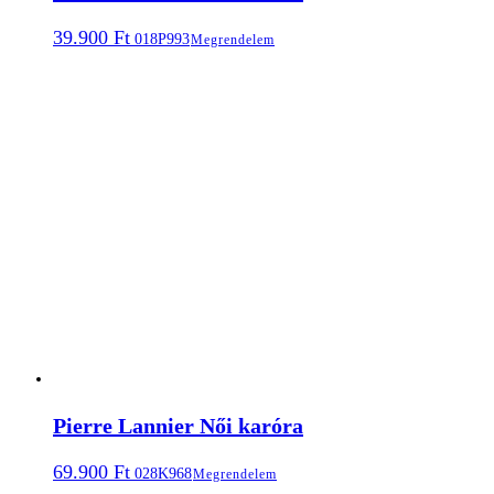
39.900
Ft
018P993
Megrendelem
Pierre Lannier Női karóra
69.900
Ft
028K968
Megrendelem