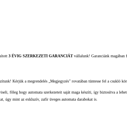
mított
3 ÉVIG SZERKEZETI GARANCIÁT
vállalunk! Garanciánk magában fo
zítunk! Kérjük a megrendelés „Megjegyzés” rovatában tüntesse fel a csukló kör
eli, fõleg hogy automata szerkezeteit saját maga készíti, így biztosítva a lehe
t, úgy mint az exkluzív, zafír üveges automata darabokat is.