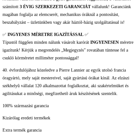
mennyiség
számított
3 ÉVIG SZERKEZETI GARANCIÁT
vállalunk! Garanciánk
magában foglalja az elemcserét, mechanikus óráknál a pontosítást,
beszabályzást – üzletünkben vagy akár háztól-házig szolgáltatással is!
✅
INGYENES MÉRETRE IGAZÍTÁSSAL
✅
Típustól függően minden nálunk vásárolt karórát
INGYENESEN
méretre
igazítunk! Kérjük a megrendelés „Megjegyzés” rovatában tüntesse fel a
csukló körméretet milliméter pontossággal!
40. évfordulójához közeledve a Pierre Lannier az egyik utolsó francia
óragyártó, mely saját mestereivel, saját gyártású órákat kínál. Az elzászi
székhelyû vállalat 120 alkalmazottat foglalkoztat, aki szakértelmüket és
agilitásukat a minõségi, megfizethetõ áruk készítésének szentelik.
100% származási garancia
Kizárólag eredeti termékek
Extra termék garancia