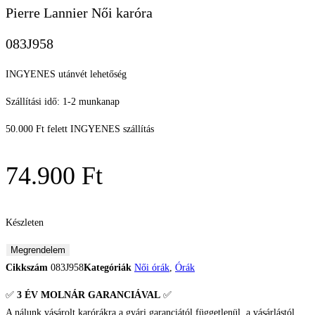
Pierre Lannier Női karóra
083J958
INGYENES utánvét lehetőség
Szállítási idő: 1-2 munkanap
50.000 Ft felett INGYENES szállítás
74.900
Ft
Készleten
Pierre
Megrendelem
Lannier
Cikkszám
083J958
Kategóriák
Női órák
,
Órák
Női
✅
3 ÉV
MOLNÁR GARANCIÁVAL
✅
karóra
A nálunk vásárolt karórákra a gyári garanciától függetlenül, a vásárlástól