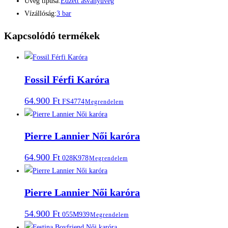
Üveg típusa:
Edzett ásványüveg
Vízállóság:
3 bar
Kapcsolódó termékek
Fossil Férfi Karóra
64.900
Ft
FS4774
Megrendelem
Pierre Lannier Női karóra
64.900
Ft
028K978
Megrendelem
Pierre Lannier Női karóra
54.900
Ft
055M939
Megrendelem