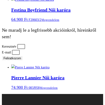
Festina Boyfriend Női karóra
64.900
Ft
F20603/2
Megrendelem
Ne maradj le a legfrissebb akcióinkról, híreinkről
sem!
Keresztnév
E-mail
Feliratkozom
Pierre Lannier Női karóra
74.900
Ft
083J958
Megrendelem