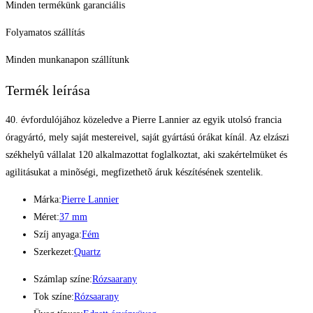
Minden termékünk garanciális
Folyamatos szállítás
Minden munkanapon szállítunk
Termék leírása
40. évfordulójához közeledve a Pierre Lannier az egyik utolsó francia
óragyártó, mely saját mestereivel, saját gyártású órákat kínál. Az elzászi
székhelyû vállalat 120 alkalmazottat foglalkoztat, aki szakértelmüket és
agilitásukat a minõségi, megfizethetõ áruk készítésének szentelik.
Márka:
Pierre Lannier
Méret:
37 mm
Szíj anyaga:
Fém
Szerkezet:
Quartz
Számlap színe:
Rózsaarany
Tok színe:
Rózsaarany