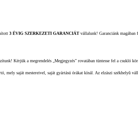
mított
3 ÉVIG SZERKEZETI GARANCIÁT
vállalunk! Garanciánk magában fo
zítunk! Kérjük a megrendelés „Megjegyzés” rovatában tüntesse fel a csukló kör
, mely saját mestereivel, saját gyártású órákat kínál. Az elzászi székhelyû váll