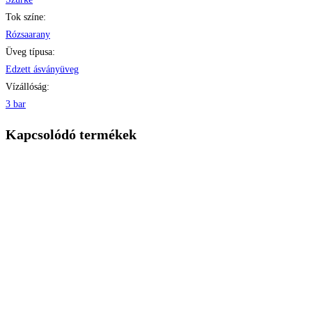
Tok színe:
Rózsaarany
Üveg típusa:
Edzett ásványüveg
Vízállóság:
3 bar
Kapcsolódó termékek