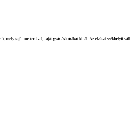
, mely saját mestereivel, saját gyártású órákat kínál. Az elzászi székhelyû váll