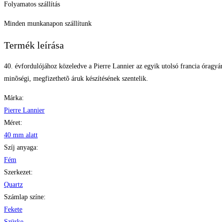
Folyamatos szállítás
Minden munkanapon szállítunk
Termék leírása
40. évfordulójához közeledve a Pierre Lannier az egyik utolsó francia óragyártó
minõségi, megfizethetõ áruk készítésének szentelik.
Márka:
Pierre Lannier
Méret:
40 mm alatt
Szíj anyaga:
Fém
Szerkezet:
Quartz
Számlap színe:
Fekete
Szürke