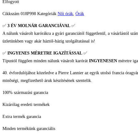
Elfogyott
Cikkszám
018P998
Kategóriák
Női órák
,
Órák
✅
3 ÉV
MOLNÁR GARANCIÁVAL
✅
A nálunk vásárolt karórákra a gyári garanciától függetlenül, a vásárlástól szá
üzletünkben vagy akár háztól-házig szolgáltatással is!
✅
INGYENES MÉRETRE IGAZÍTÁSSAL
✅
Típustól függően minden nálunk vásárolt karórát
INGYENESEN
méretre iga
40. évfordulójához közeledve a Pierre Lannier az egyik utolsó francia óragyártó
minõségi, megfizethetõ áruk készítésének szentelik.
100% származási garancia
Kizárólag eredeti termékek
Extra termék garancia
Minden termékünk garanciális