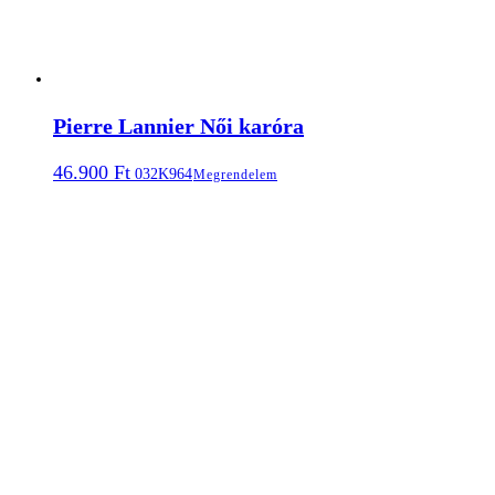
Pierre Lannier Női karóra
46.900
Ft
032K964
Megrendelem