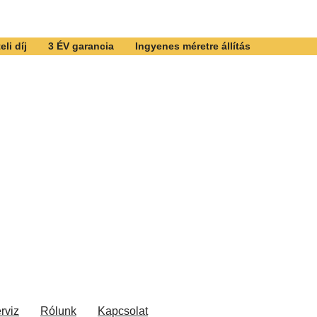
li díj
3 ÉV garancia
Ingyenes méretre állítás
rviz
Rólunk
Kapcsolat