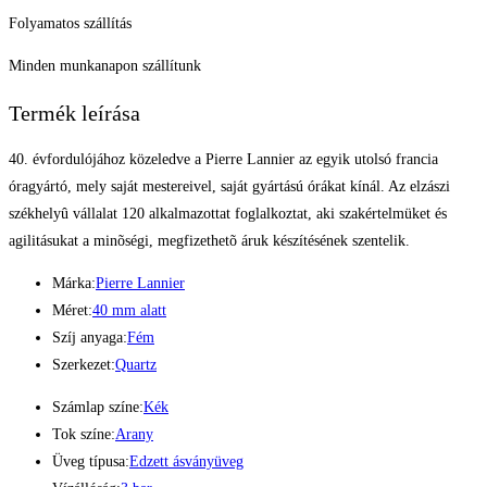
Folyamatos szállítás
Minden munkanapon szállítunk
Termék leírása
40. évfordulójához közeledve a Pierre Lannier az egyik utolsó francia
óragyártó, mely saját mestereivel, saját gyártású órákat kínál. Az elzászi
székhelyû vállalat 120 alkalmazottat foglalkoztat, aki szakértelmüket és
agilitásukat a minõségi, megfizethetõ áruk készítésének szentelik.
Márka:
Pierre Lannier
Méret:
40 mm alatt
Szíj anyaga:
Fém
Szerkezet:
Quartz
Számlap színe:
Kék
Tok színe:
Arany
Üveg típusa:
Edzett ásványüveg