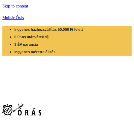
Skip to content
Molnár Órás
Ingyenes házhozszállítás 50.000 Ft felett
0 Ft-os utánvételi díj
3 ÉV garancia
Ingyenes méretre állítás