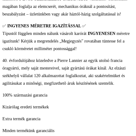
magában foglalja az elemcserét, mechanikus óráknál a pontosítást,
beszabályzást – üzletünkben vagy akár háztól-házig szolgáltatással is!
✅
INGYENES MÉRETRE IGAZÍTÁSSAL
✅
Típustól függően minden nálunk vásárolt karórát
INGYENESEN
méretre
igazítunk! Kérjük a megrendelés „Megjegyzés” rovatában tüntesse fel a
csukló körméretet milliméter pontossággal!
40. évfordulójához közeledve a Pierre Lannier az egyik utolsó francia
óragyártó, mely saját mestereivel, saját gyártású órákat kínál. Az elzászi
székhelyû vállalat 120 alkalmazottat foglalkoztat, aki szakértelmüket és
agilitásukat a minõségi, megfizethetõ áruk készítésének szentelik.
100% származási garancia
Kizárólag eredeti termékek
Extra termék garancia
Minden termékünk garanciális