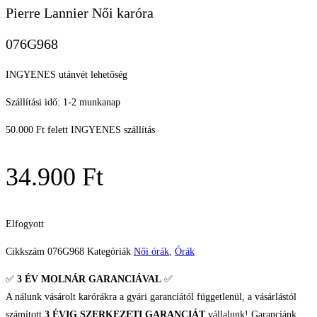
Pierre Lannier Női karóra
076G968
INGYENES utánvét lehetőség
Szállítási idő: 1-2 munkanap
50.000 Ft felett INGYENES szállítás
34.900
Ft
Elfogyott
Cikkszám
076G968
Kategóriák
Női órák
,
Órák
✅
3 ÉV
MOLNÁR GARANCIÁVAL
✅
A nálunk vásárolt karórákra a gyári garanciától függetlenül, a vásárlástól
számított
3 ÉVIG SZERKEZETI GARANCIÁT
vállalunk! Garanciánk