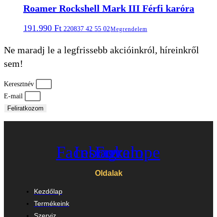
Roamer Rockshell Mark III Férfi karóra
191.990
Ft
220837 42 55 02
Megrendelem
Ne maradj le a legfrissebb akcióinkról, híreinkről
sem!
Keresztnév
E-mail
Feliratkozom
Facebook
Instagram
Envelope
Oldalak
Kezdőlap
Termékeink
Szerviz