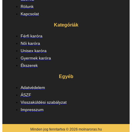
Rólunk
Kapcsolat
Kategóriák
Férfi karóra
Női karóra
Unisex karóra
Gyermek karóra
Ékszerek
Egyéb
Adatvédelem
ÁSZF
Visszaküldési szabályzat
Impresszum
Minden jog fenntartva © 2026 molnaroras.hu