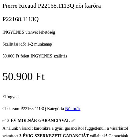
Pierre Ricaud P22168.1113Q női karóra
P22168.1113Q
INGYENES utánvét lehetőség
Szállítási idő: 1-2 munkanap
50.000 Ft felett INGYENES szállítás
50.900
Ft
Elfogyott
Cikkszám
P22168.1113Q
Kategória
Női órák
✅
3 ÉV
MOLNÁR GARANCIÁVAL
✅
A nálunk vásárolt karórákra a gyári garanciától függetlenül, a vásárlástól
számított
3 ÉVIG SZERKEZETI GARANCIÁT
vállalunk! Garanciánk