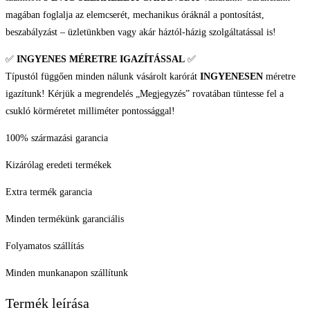
magában foglalja az elemcserét, mechanikus óráknál a pontosítást,
beszabályzást – üzletünkben vagy akár háztól-házig szolgáltatással is!
✅
INGYENES MÉRETRE IGAZÍTÁSSAL
✅
Típustól függően minden nálunk vásárolt karórát
INGYENESEN
méretre
igazítunk! Kérjük a megrendelés „Megjegyzés” rovatában tüntesse fel a
csukló körméretet milliméter pontossággal!
100% származási garancia
Kizárólag eredeti termékek
Extra termék garancia
Minden termékünk garanciális
Folyamatos szállítás
Minden munkanapon szállítunk
Termék leírása