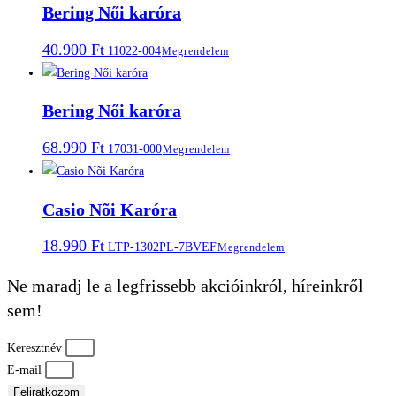
Bering Női karóra
40.900
Ft
11022-004
Megrendelem
Bering Női karóra
68.990
Ft
17031-000
Megrendelem
Casio Nõi Karóra
18.990
Ft
LTP-1302PL-7BVEF
Megrendelem
Ne maradj le a legfrissebb akcióinkról, híreinkről
sem!
Keresztnév
E-mail
Feliratkozom