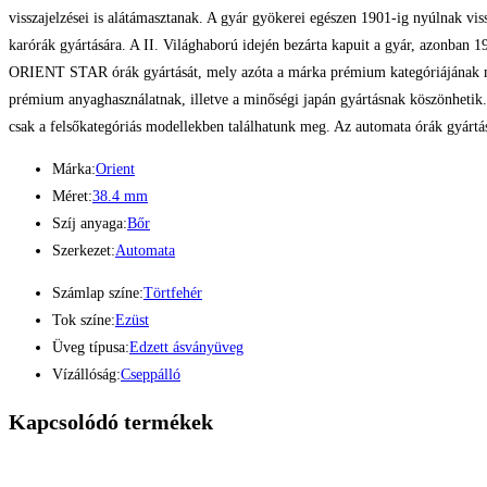
visszajelzései is alátámasztanak. A gyár gyökerei egészen 1901-ig nyúlnak vi
karórák gyártására. A II. Világhaború idején bezárta kapuit a gyár, azonba
ORIENT STAR órák gyártását, mely azóta a márka prémium kategóriájának me
prémium anyaghasználatnak, illetve a minőségi japán gyártásnak köszönhetik.
csak a felsőkategóriás modellekben találhatunk meg. Az automata órák gyártás
Márka:
Orient
Méret:
38.4 mm
Szíj anyaga:
Bőr
Szerkezet:
Automata
Számlap színe:
Törtfehér
Tok színe:
Ezüst
Üveg típusa:
Edzett ásványüveg
Vízállóság:
Cseppálló
Kapcsolódó termékek