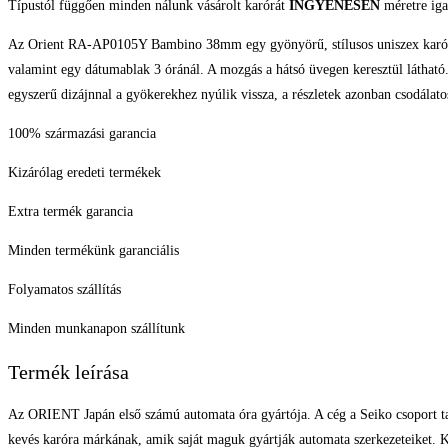
Típustól függően minden nálunk vásárolt karórát
INGYENESEN
méretre iga
Az Orient RA-AP0105Y Bambino 38mm egy gyönyörű, stílusos uniszex karóra vin
valamint egy dátumablak 3 óránál. A mozgás a hátsó üvegen keresztül látható.
egyszerű dizájnnal a gyökerekhez nyúlik vissza, a részletek azonban csodálato
100% származási garancia
Kizárólag eredeti termékek
Extra termék garancia
Minden termékünk garanciális
Folyamatos szállítás
Minden munkanapon szállítunk
Termék leírása
Az ORIENT Japán első számú automata óra gyártója. A cég a Seiko csoport ta
kevés karóra márkának, amik saját maguk gyártják automata szerkezeteiket. K