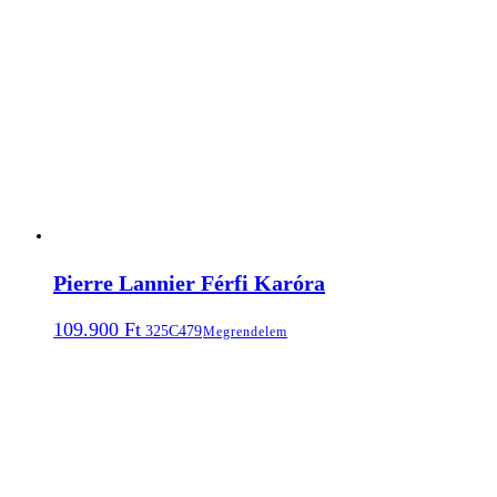
Pierre Lannier Férfi Karóra
109.900
Ft
325C479
Megrendelem