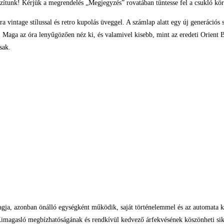
zítunk! Kérjük a megrendelés „Megjegyzés” rovatában tüntesse fel a csukló kör
tage stílussal és retro kupolás üveggel. A számlap alatt egy új generációs sz
 Maga az óra lenyűgözően néz ki, és valamivel kisebb, mint az eredeti Orient 
sak.
gja, azonban önálló egységként működik, saját történelemmel és az automata 
imagasló megbízhatóságának és rendkívül kedvező árfekvésének köszönheti sike