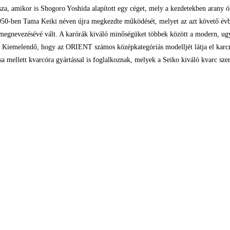
ssza, amikor is Shogoro Yoshida alapított egy céget, mely a kezdetekben arany ó
n 1950-ben Tama Keiki néven újra megkezdte működését, melyet az azt követő 
gnevezésévé vált. A karórák kiváló minőségüket többek között a modern, ug
 Kiemelendő, hogy az ORIENT számos középkategóriás modelljét látja el karcmen
a mellett kvarcóra gyártással is foglalkoznak, melyek a Seiko kiváló kvarc szer