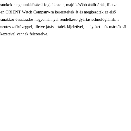
ratokok megmunkálásával foglalkozott, majd később átállt órák, illetve
évben ORIENT Watch Company-ra kereszteltek át és megkezdték az első
yanakkor évszázados hagyománnyal rendelkező gyártástechnológiának, a
tes zafírüveggel, illetve járástartalék kijelzővel, melyeket más márkáknál
kezetével vannak felszerelve.