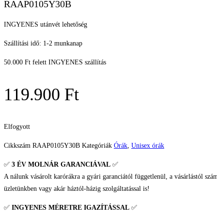
RAAP0105Y30B
INGYENES utánvét lehetőség
Szállítási idő: 1-2 munkanap
50.000 Ft felett INGYENES szállítás
119.900
Ft
Elfogyott
Cikkszám
RAAP0105Y30B
Kategóriák
Órák
,
Unisex órák
✅
3 ÉV
MOLNÁR GARANCIÁVAL
✅
A nálunk vásárolt karórákra a gyári garanciától függetlenül, a vásárlástól szá
üzletünkben vagy akár háztól-házig szolgáltatással is!
✅
INGYENES MÉRETRE IGAZÍTÁSSAL
✅