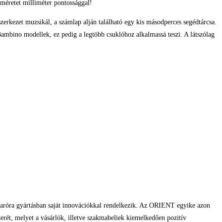
méretet milliméter pontossággal!
erkezet muzsikál, a számlap alján található egy kis másodperces segédtárcsa.
Bambino modellek, ez pedig a legtöbb csuklóhoz alkalmassá teszi. A látszólag
karóra gyártásban saját innovációkkal rendelkezik. Az ORIENT egyike azon
rét, melyet a vásárlók, illetve szakmabeliek kiemelkedően pozitív