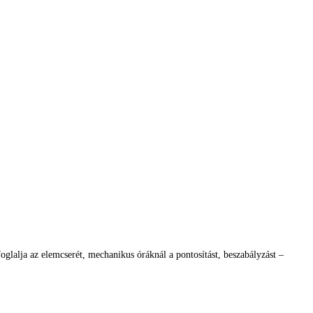
glalja az elemcserét, mechanikus óráknál a pontosítást, beszabályzást –