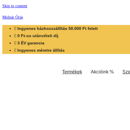
Skip to content
Molnár Órás
Ingyenes házhozszállítás 50.000 Ft felett
0 Ft-os utánvételi díj
3 ÉV garancia
Ingyenes méretre állítás
Termékek
Akcióink %
Sze