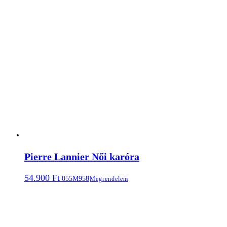
Pierre Lannier Női karóra
54.900
Ft
055M958
Megrendelem