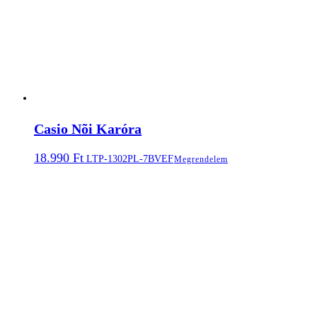
Casio Nõi Karóra
18.990
Ft
LTP-1302PL-7BVEF
Megrendelem