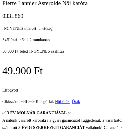
Pierre Lannier Asteroide Női karóra
033L869
INGYENES utánvét lehetőség
Szállítási idő: 1-2 munkanap
50.000 Ft felett INGYENES szállítás
49.900
Ft
Elfogyott
Cikkszám
033L869
Kategóriák
Női órák
,
Órák
✅
3 ÉV
MOLNÁR GARANCIÁVAL
✅
A nálunk vásárolt karórákra a gyári garanciától függetlenül, a vásárlástól
számított
3 ÉVIG SZERKEZETI GARANCIÁT
vállalunk! Garanciánk