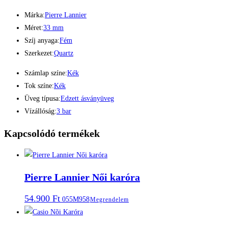
Márka:
Pierre Lannier
Méret:
33 mm
Szíj anyaga:
Fém
Szerkezet:
Quartz
Számlap színe:
Kék
Tok színe:
Kék
Üveg típusa:
Edzett ásványüveg
Vízállóság:
3 bar
Kapcsolódó termékek
Pierre Lannier Női karóra
54.900
Ft
055M958
Megrendelem