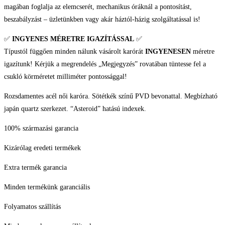
magában foglalja az elemcserét, mechanikus óráknál a pontosítást,
beszabályzást – üzletünkben vagy akár háztól-házig szolgáltatással is!
✅
INGYENES MÉRETRE IGAZÍTÁSSAL
✅
Típustól függően minden nálunk vásárolt karórát
INGYENESEN
méretre
igazítunk! Kérjük a megrendelés „Megjegyzés” rovatában tüntesse fel a
csukló körméretet milliméter pontossággal!
Rozsdamentes acél női karóra. Sötétkék színű PVD bevonattal. Megbízható
japán quartz szerkezet. “Asteroid” hatású indexek.
100% származási garancia
Kizárólag eredeti termékek
Extra termék garancia
Minden termékünk garanciális
Folyamatos szállítás