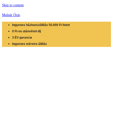
Skip to content
Molnár Órás
Ingyenes házhozszállítás 50.000 Ft felett
0 Ft-os utánvételi díj
3 ÉV garancia
Ingyenes méretre állítás