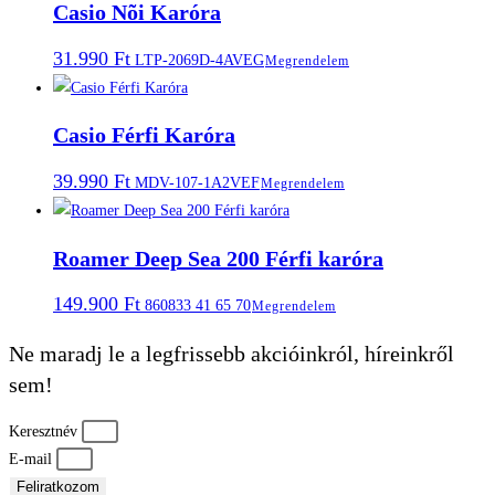
Casio Nõi Karóra
31.990
Ft
LTP-2069D-4AVEG
Megrendelem
Casio Férfi Karóra
39.990
Ft
MDV-107-1A2VEF
Megrendelem
Roamer Deep Sea 200 Férfi karóra
149.900
Ft
860833 41 65 70
Megrendelem
Ne maradj le a legfrissebb akcióinkról, híreinkről
sem!
Keresztnév
E-mail
Feliratkozom