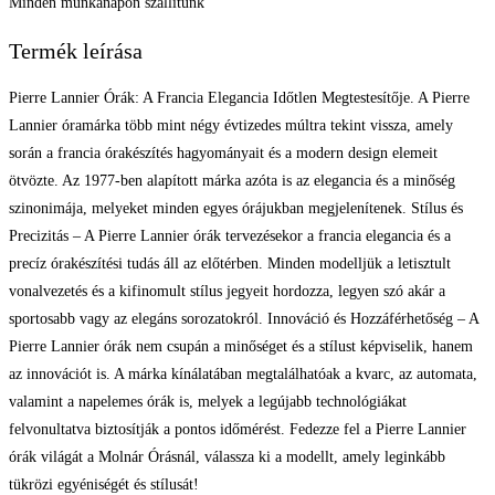
Minden munkanapon szállítunk
Termék leírása
Pierre Lannier Órák: A Francia Elegancia Időtlen Megtestesítője. A Pierre
Lannier óramárka több mint négy évtizedes múltra tekint vissza, amely
során a francia órakészítés hagyományait és a modern design elemeit
ötvözte. Az 1977-ben alapított márka azóta is az elegancia és a minőség
szinonimája, melyeket minden egyes órájukban megjelenítenek. Stílus és
Precizitás – A Pierre Lannier órák tervezésekor a francia elegancia és a
precíz órakészítési tudás áll az előtérben. Minden modelljük a letisztult
vonalvezetés és a kifinomult stílus jegyeit hordozza, legyen szó akár a
sportosabb vagy az elegáns sorozatokról. Innováció és Hozzáférhetőség – A
Pierre Lannier órák nem csupán a minőséget és a stílust képviselik, hanem
az innovációt is. A márka kínálatában megtalálhatóak a kvarc, az automata,
valamint a napelemes órák is, melyek a legújabb technológiákat
felvonultatva biztosítják a pontos időmérést. Fedezze fel a Pierre Lannier
órák világát a Molnár Órásnál, válassza ki a modellt, amely leginkább
tükrözi egyéniségét és stílusát!