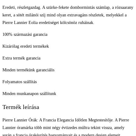
Eredeti, részletgazdag. A szürke-fekete dombormintás számlap, a rózsaarany
keret, a sötét milánói szíj mind olyan extravagáns részletek, melyekkel a
Pierre Lannier Eolia eredetiséget kölcsönöz ruháinak.
100% származási garancia
Kizárólag eredeti termékek
Extra termék garancia
Minden termékünk garanciális
Folyamatos szállítás
Minden munkanapon szállítunk
Termék leírása
Pierre Lannier Órák: A Francia Elegancia Időtlen Megtestesítője. A Pierre
Lannier óramárka több mint négy évtizedes múltra tekint vissza, amely
során a francia órakészítés hagyományait és a modern design elemeit