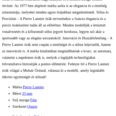
ötvözte. Az 1977-ben alapított márka azóta is az elegancia és a minőség
szinonimája, melyeket minden egyes órájukban megjelenítenek. Stílus és
Precizitás – A Pierre Lannier órák tervezésekor a francia elegancia és a
precíz órakészítési tudás áll az előtérben. Minden modelljük a letisztult
vonalvezetés és a kifinomult stílus jegyeit hordozza, legyen szó akár a
sportosabb vagy az elegáns sorozatokról. Innováció és Hozzáférhetőség – A
Pierre Lannier órák nem csupán a minőséget és a stílust képviselik, hanem
az innovációt is. A márka kínálatában megtalálhatóak a kvarc, az automata,
valamint a napelemes órák is, melyek a legújabb technológiákat
felvonultatva biztosítják a pontos időmérést. Fedezze fel a Pierre Lannier
órák világát a Molnár Órásnál, válassza ki a modellt, amely leginkább
tükrözi egyéniségét és stílusát!
Márka:
Pierre Lannier
Méret:
33 mm
Szíj anyaga:
Fém
Szerkezet:
Quartz