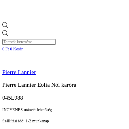
Products
search
0
Ft
0
Kosár
Pierre Lannier
Pierre Lannier Eolia Női karóra
045L988
INGYENES utánvét lehetőség
Szállítási idő: 1-2 munkanap