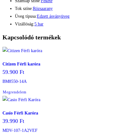
Számlap színe:
Fekete
Tok színe:
Rózsaarany
Üveg típusa:
Edzett ásványüveg
Vízállóság:
5 bar
Kapcsolódó termékek
Citizen Férfi karóra
59.900
Ft
BM8550-14A
Megrendelem
Casio Férfi Karóra
39.990
Ft
MDV-107-1A2VEF