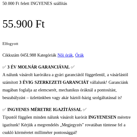
50.000 Ft felett INGYENES szállítás
55.900
Ft
Elfogyott
Cikkszám
045L988
Kategóriák
Női órák
,
Órák
✅
3 ÉV
MOLNÁR GARANCIÁVAL
✅
A nálunk vásárolt karórákra a gyári garanciától függetlenül, a vásárlástól
számított
3 ÉVIG SZERKEZETI GARANCIÁT
vállalunk! Garanciánk
magában foglalja az elemcserét, mechanikus óráknál a pontosítást,
beszabályzást – üzletünkben vagy akár háztól-házig szolgáltatással is!
✅
INGYENES MÉRETRE IGAZÍTÁSSAL
✅
Típustól függően minden nálunk vásárolt karórát
INGYENESEN
méretre
igazítunk! Kérjük a megrendelés „Megjegyzés” rovatában tüntesse fel a
csukló körméretet milliméter pontossággal!