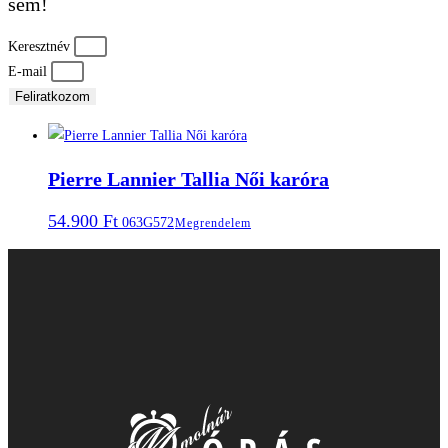
sem!
Keresztnév
E-mail
Feliratkozom
Pierre Lannier Tallia Női karóra
54.900
Ft
063G572
Megrendelem