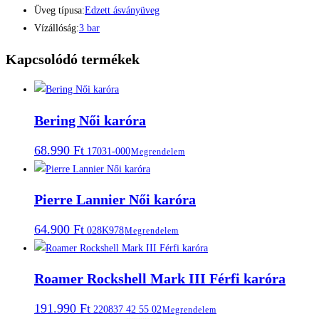
Üveg típusa:
Edzett ásványüveg
Vízállóság:
3 bar
Kapcsolódó termékek
Bering Női karóra
68.990
Ft
17031-000
Megrendelem
Pierre Lannier Női karóra
64.900
Ft
028K978
Megrendelem
Roamer Rockshell Mark III Férfi karóra
191.990
Ft
220837 42 55 02
Megrendelem