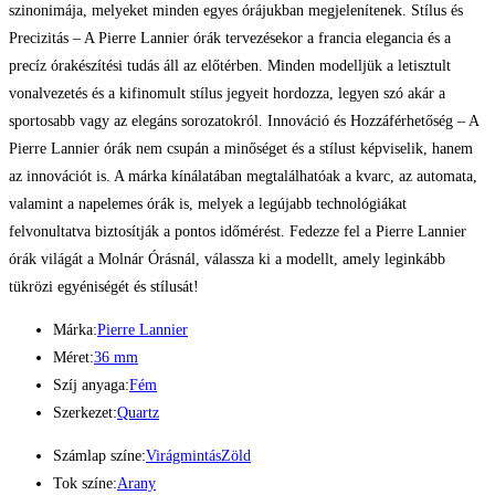
szinonimája, melyeket minden egyes órájukban megjelenítenek. Stílus és
Precizitás – A Pierre Lannier órák tervezésekor a francia elegancia és a
precíz órakészítési tudás áll az előtérben. Minden modelljük a letisztult
vonalvezetés és a kifinomult stílus jegyeit hordozza, legyen szó akár a
sportosabb vagy az elegáns sorozatokról. Innováció és Hozzáférhetőség – A
Pierre Lannier órák nem csupán a minőséget és a stílust képviselik, hanem
az innovációt is. A márka kínálatában megtalálhatóak a kvarc, az automata,
valamint a napelemes órák is, melyek a legújabb technológiákat
felvonultatva biztosítják a pontos időmérést. Fedezze fel a Pierre Lannier
órák világát a Molnár Órásnál, válassza ki a modellt, amely leginkább
tükrözi egyéniségét és stílusát!
Márka:
Pierre Lannier
Méret:
36 mm
Szíj anyaga:
Fém
Szerkezet:
Quartz
Számlap színe:
Virágmintás
Zöld
Tok színe:
Arany