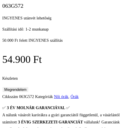
063G572
INGYENES utánvét lehetőség
Szállítási idő: 1-2 munkanap
50.000 Ft felett INGYENES szállítás
54.900
Ft
Készleten
Pierre
Megrendelem
Lannier
Cikkszám
063G572
Kategóriák
Női órák
,
Órák
Tallia
✅
3 ÉV
MOLNÁR GARANCIÁVAL
✅
Női
A nálunk vásárolt karórákra a gyári garanciától függetlenül, a vásárlástól
karóra
számított
3 ÉVIG SZERKEZETI GARANCIÁT
vállalunk! Garanciánk
mennyiség