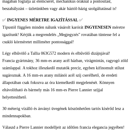
magában foglalja az elemcserét, mechanikus óráknál a pontosítást,
beszabályzást – üzletünkben vagy akár háztól-házig szolgáltatással is!
✅
INGYENES MÉRETRE IGAZÍTÁSSAL
✅
Típustól függően minden nálunk vásárolt karórát
INGYENESEN
méretre
igazítunk! Kérjük a megrendelés „Megjegyzés” rovatában tüntesse fel a
csukló körméretet milliméter pontossággal!
Légy elbűvölő a Tallia 063G572 modern és elbűvölő dizájnjával!
Francia gyártmány, 36 mm-es arany acél házban, virágmintás, ragyogó zöld
számlappal. A tokhoz illeszkedő mutatók precíz, egyben kifinomult stílust
sugároznak. A 16 mm-es arany milánói acél szíj cserélhető, de eredeti
állapotában csak fokozva az óra kiemelkedő megjelenését. Könnyen
eltávolítható és bármely más 16 mm-es Pierre Lannier szíjjal
helyettesíthető.
30 méterig vízálló és ásványi üvegének köszönhetően tartós kísérőd lesz a
mindennapokban.
Válaszd a Pierre Lannier modelljeit az időtlen francia elegancia jegyében!