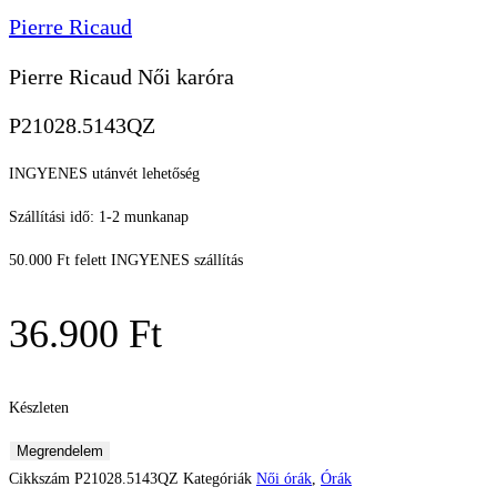
Pierre Ricaud
Pierre Ricaud Női karóra
P21028.5143QZ
INGYENES utánvét lehetőség
Szállítási idő: 1-2 munkanap
50.000 Ft felett INGYENES szállítás
36.900
Ft
Készleten
Pierre
Megrendelem
Ricaud
Cikkszám
P21028.5143QZ
Kategóriák
Női órák
,
Órák