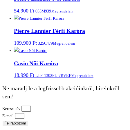
54.900
Ft
055M939
Megrendelem
Pierre Lannier Férfi Karóra
109.900
Ft
325C479
Megrendelem
Casio Nõi Karóra
18.990
Ft
LTP-1302PL-7BVEF
Megrendelem
Ne maradj le a legfrissebb akcióinkról, híreinkről
sem!
Keresztnév
E-mail
Feliratkozom