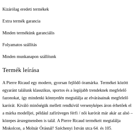
Kizárólag eredeti termékek
Extra termék garancia
Minden termékünk garanciális
Folyamatos szállítás
Minden munkanapon szállítunk
Termék leírása
A Pierre Ricaud egy modern, gyorsan fejlődő óramárka. Termékei között
egyaránt találunk klasszikus, sportos és a legújabb trendeknek megfelelő
fazonokat, így mindenki könnyedén megtalálja az elvárásainak megfelelő
karórát. Kiváló minőségük mellett rendkívül versenyképes áron érhetőek el
a márka modelljei, például zafírüveges férfi / női karórát már akár az alsó –
közepes árszegmensben is talál. A Pierre Ricaud termékeit megtalálja
Miskolcon, a Molnár Órásnál! Széchenyi István utca 64. és 105.