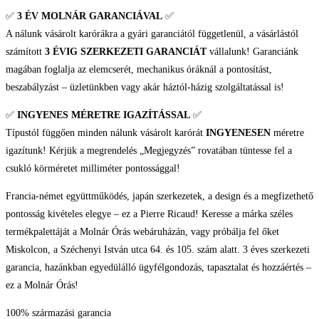
Női
✅
3 ÉV
MOLNÁR GARANCIÁVAL
✅
karóra
A nálunk vásárolt karórákra a gyári garanciától függetlenül, a vásárlástól
mennyiség
számított
3 ÉVIG SZERKEZETI GARANCIÁT
vállalunk! Garanciánk
magában foglalja az elemcserét, mechanikus óráknál a pontosítást,
beszabályzást – üzletünkben vagy akár háztól-házig szolgáltatással is!
✅
INGYENES MÉRETRE IGAZÍTÁSSAL
✅
Típustól függően minden nálunk vásárolt karórát
INGYENESEN
méretre
igazítunk! Kérjük a megrendelés „Megjegyzés” rovatában tüntesse fel a
csukló körméretet milliméter pontossággal!
Francia-német együttműködés, japán szerkezetek, a design és a megfizethető
pontosság kivételes elegye – ez a Pierre Ricaud! Keresse a márka széles
termékpalettáját a Molnár Órás webáruházán, vagy próbálja fel őket
Miskolcon, a Széchenyi István utca 64. és 105. szám alatt. 3 éves szerkezeti
garancia, hazánkban egyedülálló ügyfélgondozás, tapasztalat és hozzáértés –
ez a Molnár Órás!
100% származási garancia