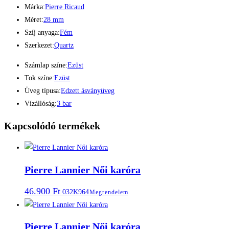
Márka:
Pierre Ricaud
Méret:
28 mm
Szíj anyaga:
Fém
Szerkezet:
Quartz
Számlap színe:
Ezüst
Tok színe:
Ezüst
Üveg típusa:
Edzett ásványüveg
Vízállóság:
3 bar
Kapcsolódó termékek
Pierre Lannier Női karóra
46.900
Ft
032K964
Megrendelem
Pierre Lannier Női karóra