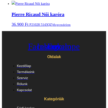
Pierre Ricaud Női karóra
36.900
Ft
P21028.5143QZ
Megrendelem
Facebook
Instagram
Envelope
Oldalak
Kezdőlap
Termékeink
Szerviz
Rólunk
Kapcsolat
Kategóriák