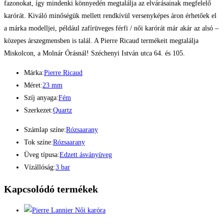
fazonokat, így mindenki könnyedén megtalálja az elvárásainak megfelelő
karórát. Kiváló minőségük mellett rendkívül versenyképes áron érhetőek el
a márka modelljei, például zafírüveges férfi / női karórát már akár az alsó –
közepes árszegmensben is talál. A Pierre Ricaud termékeit megtalálja
Miskolcon, a Molnár Órásnál! Széchenyi István utca 64. és 105.
Márka:
Pierre Ricaud
Méret:
23 mm
Szíj anyaga:
Fém
Szerkezet:
Quartz
Számlap színe:
Rózsaarany
Tok színe:
Rózsaarany
Üveg típusa:
Edzett ásványüveg
Vízállóság:
3 bar
Kapcsolódó termékek