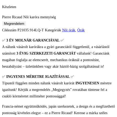
Készleten
Pierre Ricaud Női karóra mennyiség
Megrendelem
Cikkszám
P21035.914LQ-T
Kategóriák
Női órák
,
Órák
✅
3 ÉV
MOLNÁR GARANCIÁVAL
✅
A nálunk vásárolt karórákra a gyári garanciától függetlenül, a vásárlástól
számított
3 ÉVIG SZERKEZETI GARANCIÁT
vállalunk! Garanciánk
magában foglalja az elemcserét, mechanikus óráknál a pontosítást,
beszabályzást – üzletünkben vagy akár háztól-házig szolgáltatással is!
✅
INGYENES MÉRETRE IGAZÍTÁSSAL
✅
Típustól függően minden nálunk vásárolt karórát
INGYENESEN
méretre
igazítunk! Kérjük a megrendelés „Megjegyzés” rovatában tüntesse fel a
csukló körméretet milliméter pontossággal!
Francia-német együttműködés, japán szerkezetek, a design és a megfizethető
pontosság kivételes elegye – ez a Pierre Ricaud! Keresse a márka széles