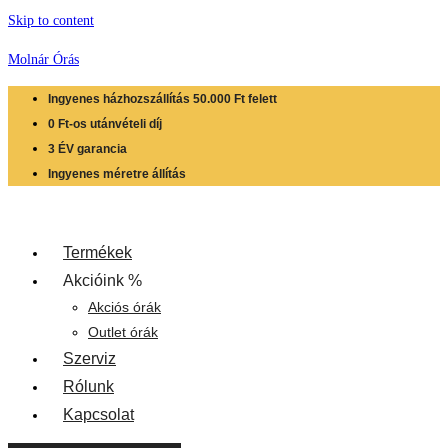
Skip to content
Molnár Órás
Ingyenes házhozszállítás 50.000 Ft felett
0 Ft-os utánvételi díj
3 ÉV garancia
Ingyenes méretre állítás
Termékek
Akcióink %
Akciós órák
Outlet órák
Szerviz
Rólunk
Kapcsolat