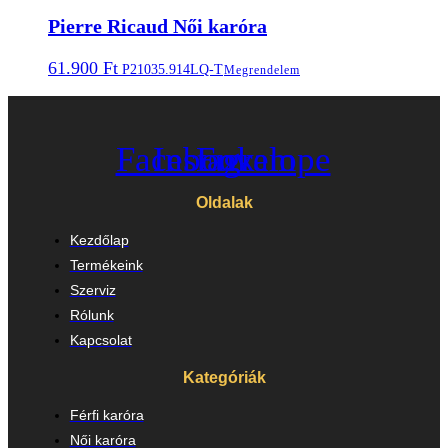
Pierre Ricaud Női karóra
61.900
Ft
P21035.914LQ-T
Megrendelem
Facebook
Instagram
Envelope
Oldalak
Kezdőlap
Termékeink
Szerviz
Rólunk
Kapcsolat
Kategóriák
Férfi karóra
Női karóra