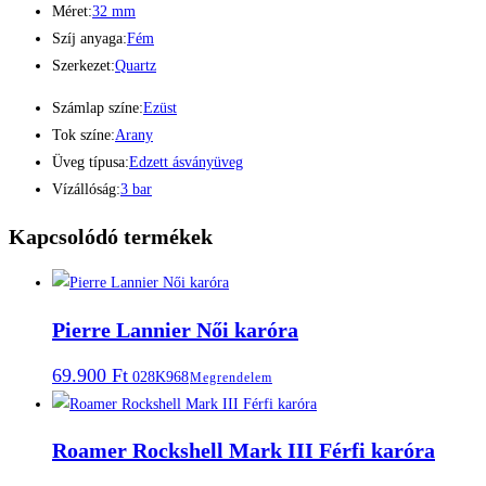
Méret:
32 mm
Szíj anyaga:
Fém
Szerkezet:
Quartz
Számlap színe:
Ezüst
Tok színe:
Arany
Üveg típusa:
Edzett ásványüveg
Vízállóság:
3 bar
Kapcsolódó termékek
Pierre Lannier Női karóra
69.900
Ft
028K968
Megrendelem
Roamer Rockshell Mark III Férfi karóra