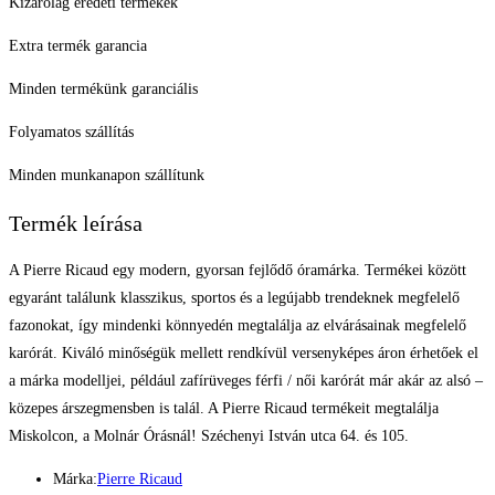
Kizárólag eredeti termékek
Extra termék garancia
Minden termékünk garanciális
Folyamatos szállítás
Minden munkanapon szállítunk
Termék leírása
A Pierre Ricaud egy modern, gyorsan fejlődő óramárka. Termékei között
egyaránt találunk klasszikus, sportos és a legújabb trendeknek megfelelő
fazonokat, így mindenki könnyedén megtalálja az elvárásainak megfelelő
karórát. Kiváló minőségük mellett rendkívül versenyképes áron érhetőek el
a márka modelljei, például zafírüveges férfi / női karórát már akár az alsó –
közepes árszegmensben is talál. A Pierre Ricaud termékeit megtalálja
Miskolcon, a Molnár Órásnál! Széchenyi István utca 64. és 105.
Márka:
Pierre Ricaud