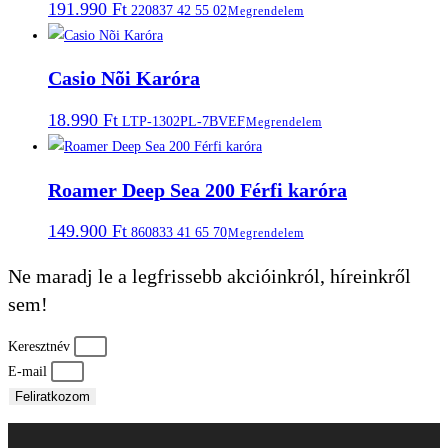
191.990
Ft
220837 42 55 02
Megrendelem
Casio Nõi Karóra
18.990
Ft
LTP-1302PL-7BVEF
Megrendelem
Roamer Deep Sea 200 Férfi karóra
149.900
Ft
860833 41 65 70
Megrendelem
Ne maradj le a legfrissebb akcióinkról, híreinkről
sem!
Keresztnév
E-mail
Feliratkozom