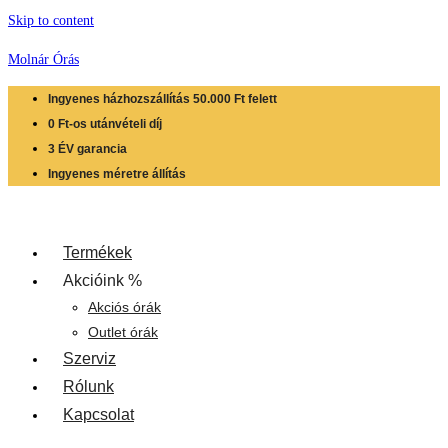
Skip to content
Molnár Órás
Ingyenes házhozszállítás 50.000 Ft felett
0 Ft-os utánvételi díj
3 ÉV garancia
Ingyenes méretre állítás
Termékek
Akcióink %
Akciós órák
Outlet órák
Szerviz
Rólunk
Kapcsolat