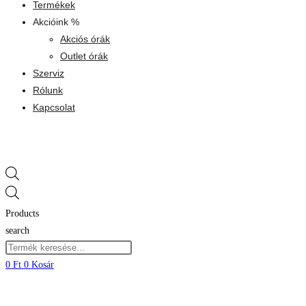
Termékek
Akcióink %
Akciós órák
Outlet órák
Szerviz
Rólunk
Kapcsolat
Products
search
0
Ft
0
Kosár