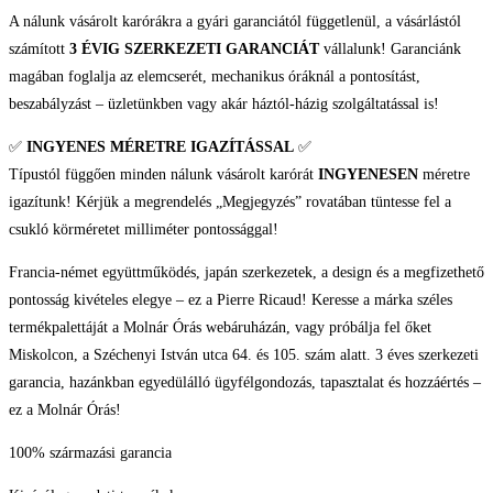
A nálunk vásárolt karórákra a gyári garanciától függetlenül, a vásárlástól
számított
3 ÉVIG SZERKEZETI GARANCIÁT
vállalunk! Garanciánk
magában foglalja az elemcserét, mechanikus óráknál a pontosítást,
beszabályzást – üzletünkben vagy akár háztól-házig szolgáltatással is!
✅
INGYENES MÉRETRE IGAZÍTÁSSAL
✅
Típustól függően minden nálunk vásárolt karórát
INGYENESEN
méretre
igazítunk! Kérjük a megrendelés „Megjegyzés” rovatában tüntesse fel a
csukló körméretet milliméter pontossággal!
Francia-német együttműködés, japán szerkezetek, a design és a megfizethető
pontosság kivételes elegye – ez a Pierre Ricaud! Keresse a márka széles
termékpalettáját a Molnár Órás webáruházán, vagy próbálja fel őket
Miskolcon, a Széchenyi István utca 64. és 105. szám alatt. 3 éves szerkezeti
garancia, hazánkban egyedülálló ügyfélgondozás, tapasztalat és hozzáértés –
ez a Molnár Órás!
100% származási garancia