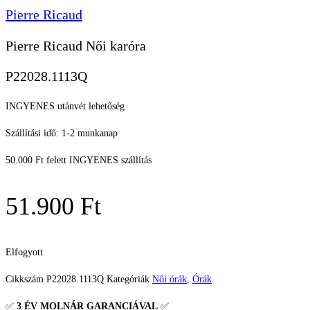
Pierre Ricaud
Pierre Ricaud Női karóra
P22028.1113Q
INGYENES utánvét lehetőség
Szállítási idő: 1-2 munkanap
50.000 Ft felett INGYENES szállítás
51.900
Ft
Elfogyott
Cikkszám
P22028.1113Q
Kategóriák
Női órák
,
Órák
✅
3 ÉV
MOLNÁR GARANCIÁVAL
✅