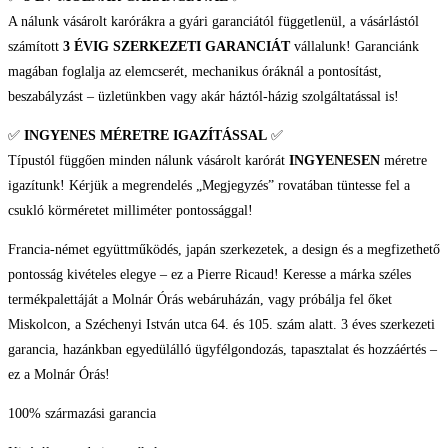
A nálunk vásárolt karórákra a gyári garanciától függetlenül, a vásárlástól
számított
3 ÉVIG SZERKEZETI GARANCIÁT
vállalunk! Garanciánk
magában foglalja az elemcserét, mechanikus óráknál a pontosítást,
beszabályzást – üzletünkben vagy akár háztól-házig szolgáltatással is!
✅
INGYENES MÉRETRE IGAZÍTÁSSAL
✅
Típustól függően minden nálunk vásárolt karórát
INGYENESEN
méretre
igazítunk! Kérjük a megrendelés „Megjegyzés” rovatában tüntesse fel a
csukló körméretet milliméter pontossággal!
Francia-német együttműködés, japán szerkezetek, a design és a megfizethető
pontosság kivételes elegye – ez a Pierre Ricaud! Keresse a márka széles
termékpalettáját a Molnár Órás webáruházán, vagy próbálja fel őket
Miskolcon, a Széchenyi István utca 64. és 105. szám alatt. 3 éves szerkezeti
garancia, hazánkban egyedülálló ügyfélgondozás, tapasztalat és hozzáértés –
ez a Molnár Órás!
100% származási garancia