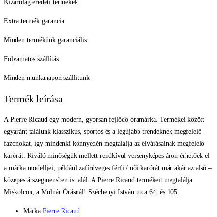
Kizárólag eredeti termékek
Extra termék garancia
Minden termékünk garanciális
Folyamatos szállítás
Minden munkanapon szállítunk
Termék leírása
A Pierre Ricaud egy modern, gyorsan fejlődő óramárka. Termékei között
egyaránt találunk klasszikus, sportos és a legújabb trendeknek megfelelő
fazonokat, így mindenki könnyedén megtalálja az elvárásainak megfelelő
karórát. Kiváló minőségük mellett rendkívül versenyképes áron érhetőek el
a márka modelljei, például zafírüveges férfi / női karórát már akár az alsó –
közepes árszegmensben is talál. A Pierre Ricaud termékeit megtalálja
Miskolcon, a Molnár Órásnál! Széchenyi István utca 64. és 105.
Márka:
Pierre Ricaud