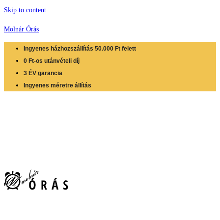
Skip to content
Molnár Órás
Ingyenes házhozszállítás 50.000 Ft felett
0 Ft-os utánvételi díj
3 ÉV garancia
Ingyenes méretre állítás