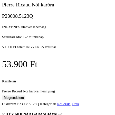
Pierre Ricaud Női karóra
P23008.5123Q
INGYENES utánvét lehetőség
Szállítási idő: 1-2 munkanap
50.000 Ft felett INGYENES szállítás
53.900
Ft
Készleten
Pierre Ricaud Női karóra mennyiség
Megrendelem
Cikkszám
P23008.5123Q
Kategóriák
Női órák
,
Órák
✅
3 ÉV
MOLNÁR GARANCIÁVAL
✅