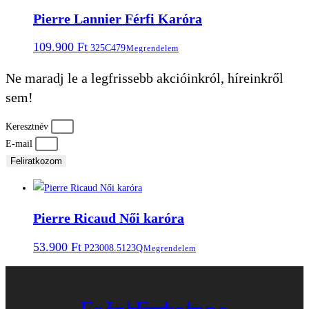
Pierre Lannier Férfi Karóra
109.900
Ft
325C479
Megrendelem
Ne maradj le a legfrissebb akcióinkról, híreinkről
sem!
Keresztnév
E-mail
Feliratkozom
Pierre Ricaud Női karóra
53.900
Ft
P23008.5123Q
Megrendelem