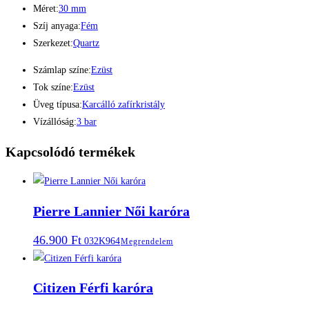
Méret:
30 mm
Szíj anyaga:
Fém
Szerkezet:
Quartz
Számlap színe:
Ezüst
Tok színe:
Ezüst
Üveg típusa:
Karcálló zafírkristály
Vízállóság:
3 bar
Kapcsolódó termékek
Pierre Lannier Női karóra
46.900
Ft
032K964
Megrendelem
Citizen Férfi karóra