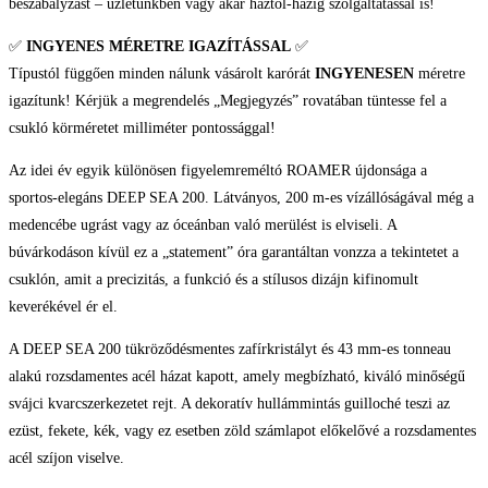
beszabályzást – üzletünkben vagy akár háztól-házig szolgáltatással is!
✅
INGYENES MÉRETRE IGAZÍTÁSSAL
✅
Típustól függően minden nálunk vásárolt karórát
INGYENESEN
méretre
igazítunk! Kérjük a megrendelés „Megjegyzés” rovatában tüntesse fel a
csukló körméretet milliméter pontossággal!
Az idei év egyik különösen figyelemreméltó ROAMER újdonsága a
sportos-elegáns DEEP SEA 200. Látványos, 200 m-es vízállóságával még a
medencébe ugrást vagy az óceánban való merülést is elviseli. A
búvárkodáson kívül ez a „statement” óra garantáltan vonzza a tekintetet a
csuklón, amit a precizitás, a funkció és a stílusos dizájn kifinomult
keverékével ér el.
A DEEP SEA 200 tükröződésmentes zafírkristályt és 43 mm-es tonneau
alakú rozsdamentes acél házat kapott, amely megbízható, kiváló minőségű
svájci kvarcszerkezetet rejt. A dekoratív hullámmintás guilloché teszi az
ezüst, fekete, kék, vagy ez esetben zöld számlapot előkelővé a rozsdamentes
acél szíjon viselve.