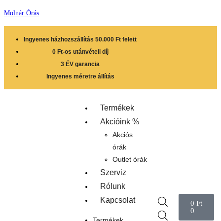
Molnár Órás
Ingyenes házhozszállítás 50.000 Ft felett
0 Ft-os utánvételi díj
3 ÉV garancia
Ingyenes méretre állítás
Termékek
Akcióink %
Akciós
órák
Outlet órák
Szerviz
Rólunk
Kapcsolat
0
Ft
0
Termékek