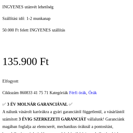
INGYENES utánvét lehetőség
Szállítási idő: 1-2 munkanap
50.000 Ft felett INGYENES szállítás
135.900
Ft
Elfogyott
Cikkszám
860833 41 75 71
Kategóriák
Férfi órák
,
Órák
✅
3 ÉV
MOLNÁR GARANCIÁVAL
✅
A nálunk vásárolt karórákra a gyári garanciától függetlenül, a vásárlástól
számított
3 ÉVIG SZERKEZETI GARANCIÁT
vállalunk! Garanciánk
magában foglalja az elemcserét, mechanikus óráknál a pontosítást,