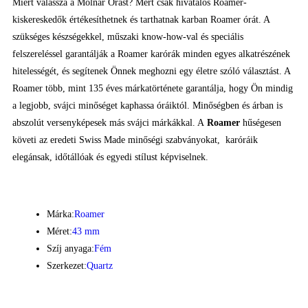
Miért válassza a Molnár Órást? Mert csak hivatalos Roamer-
kiskereskedők értékesíthetnek és tarthatnak karban Roamer órát. A
szükséges készségekkel, műszaki know-how-val és speciális
felszereléssel garantálják a Roamer karórák minden egyes alkatrészének
hitelességét, és segítenek Önnek meghozni egy életre szóló választást. A
Roamer több, mint 135 éves márkatörténete garantálja, hogy Ön mindig
a legjobb, svájci minőséget kaphassa óráiktól. Minőségben és árban is
abszolút versenyképesek más svájci márkákkal. A
Roamer
hűségesen
követi az eredeti Swiss Made minőségi szabványokat, karóráik
elegánsak, időtállóak és egyedi stílust képviselnek.
Márka:
Roamer
Méret:
43 mm
Szíj anyaga:
Fém
Szerkezet:
Quartz