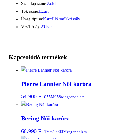
Számlap színe:
Zöld
Tok színe:
Ezüst
Üveg típusa:
Karcálló zafírkristály
Vízállóság:
20 bar
Kapcsolódó termékek
Pierre Lannier Női karóra
54.900
Ft
055M958
Megrendelem
Bering Női karóra
68.990
Ft
17031-000
Megrendelem