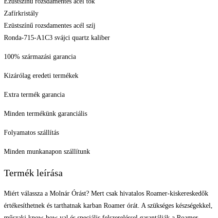
Ezüstszínű rozsdamentes acél tok
Zafírkristály
Ezüstszínű rozsdamentes acél szíj
Ronda-715-A1C3 svájci quartz kaliber
100% származási garancia
Kizárólag eredeti termékek
Extra termék garancia
Minden termékünk garanciális
Folyamatos szállítás
Minden munkanapon szállítunk
Termék leírása
Miért válassza a Molnár Órást? Mert csak hivatalos Roamer-kiskereskedők
értékesíthetnek és tarthatnak karban Roamer órát. A szükséges készségekkel,
műszaki know-how-val és speciális felszereléssel garantálják a Roamer