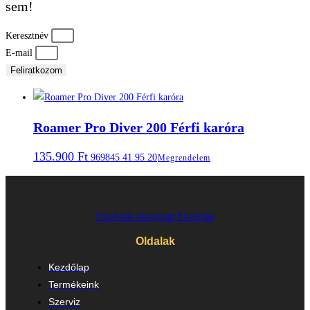
sem!
Keresztnév
E-mail
Feliratkozom
Roamer Pro Diver 200 Férfi karóra
135.900
Ft
969845 41 95 20
Megrendelem
Facebook
Instagram
Envelope
Oldalak
Kezdőlap
Termékeink
Szerviz