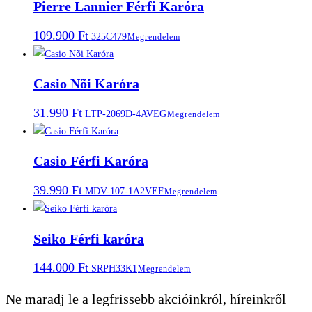
Pierre Lannier Férfi Karóra
109.900
Ft
325C479
Megrendelem
Casio Nõi Karóra
31.990
Ft
LTP-2069D-4AVEG
Megrendelem
Casio Férfi Karóra
39.990
Ft
MDV-107-1A2VEF
Megrendelem
Seiko Férfi karóra
144.000
Ft
SRPH33K1
Megrendelem
Ne maradj le a legfrissebb akcióinkról, híreinkről