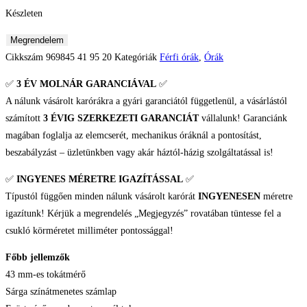
Készleten
Roamer
Megrendelem
Pro
Cikkszám
969845 41 95 20
Kategóriák
Férfi órák
,
Órák
Diver
✅
3 ÉV
MOLNÁR GARANCIÁVAL
✅
200
A nálunk vásárolt karórákra a gyári garanciától függetlenül, a vásárlástól
Férfi
számított
3 ÉVIG SZERKEZETI GARANCIÁT
vállalunk! Garanciánk
karóra
magában foglalja az elemcserét, mechanikus óráknál a pontosítást,
mennyiség
beszabályzást – üzletünkben vagy akár háztól-házig szolgáltatással is!
✅
INGYENES MÉRETRE IGAZÍTÁSSAL
✅
Típustól függően minden nálunk vásárolt karórát
INGYENESEN
méretre
igazítunk! Kérjük a megrendelés „Megjegyzés” rovatában tüntesse fel a
csukló körméretet milliméter pontossággal!
Főbb jellemzők
43 mm-es tokátmérő
Sárga színátmenetes számlap