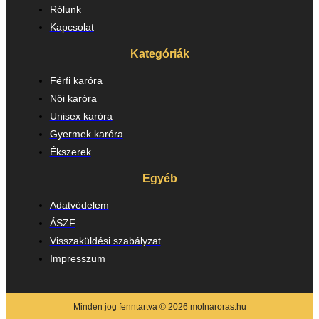
Rólunk
Kapcsolat
Kategóriák
Férfi karóra
Női karóra
Unisex karóra
Gyermek karóra
Ékszerek
Egyéb
Adatvédelem
ÁSZF
Visszaküldési szabályzat
Impresszum
Minden jog fenntartva © 2026 molnaroras.hu