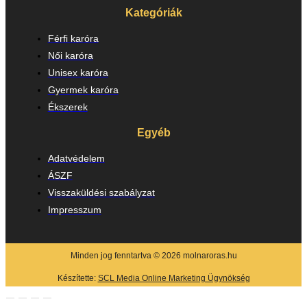
Kategóriák
Férfi karóra
Női karóra
Unisex karóra
Gyermek karóra
Ékszerek
Egyéb
Adatvédelem
ÁSZF
Visszaküldési szabályzat
Impresszum
Minden jog fenntartva © 2026 molnaroras.hu
Készítette:
SCL Media Online Marketing Ügynökség