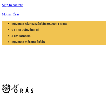
Skip to content
Molnár Órás
Ingyenes házhozszállítás 50.000 Ft felett
0 Ft-os utánvételi díj
3 ÉV garancia
Ingyenes méretre állítás