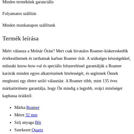
Minden termékünk garanciális
Folyamatos szállítás
Minden munkanapon szállítunk
Termék leírása
Miért válassza a Molnár Órást? Mert csak hivatalos Roamer-kiskereskedők
értékesíthetnek és tarthatnak karban Roamer órát. A szükséges készségekkel,
műszaki know-how-val és speciális felszereléssel garantálják a Roamer
karórák minden egyes alkatrészének hitelességét, és segítenek Önnek
meghozni egy életre szóló választást. A Roamer több, mint 135 éves
márkatörténete garantálja, hogy Ön mindig a legjobb, svájci minőséget
kaphassa óráiktól.
Márka:
Roamer
Méret:
32 mm
Szíj anyaga:
Bőr
Szerkezet:
Quartz