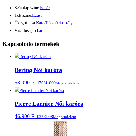
Számlap színe:
Fehér
Tok színe:
Ezüst
Üveg típusa:
Karcálló zafírkristály
Vízállóság:
5 bar
Kapcsolódó termékek
Bering Női karóra
68.990
Ft
17031-000
Megrendelem
Pierre Lannier Női karóra
46.900
Ft
032K908
Megrendelem