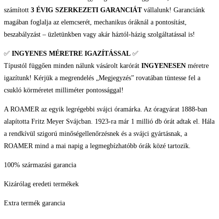
számított
3 ÉVIG SZERKEZETI GARANCIÁT
vállalunk! Garanciánk
magában foglalja az elemcserét, mechanikus óráknál a pontosítást,
beszabályzást – üzletünkben vagy akár háztól-házig szolgáltatással is!
✅
INGYENES MÉRETRE IGAZÍTÁSSAL
✅
Típustól függően minden nálunk vásárolt karórát
INGYENESEN
méretre
igazítunk! Kérjük a megrendelés „Megjegyzés” rovatában tüntesse fel a
csukló körméretet milliméter pontossággal!
A ROAMER az egyik legrégebbi svájci óramárka. Az óragyárat 1888-ban
alapította Fritz Meyer Svájcban. 1923-ra már 1 millió db órát adtak el. Hála
a rendkívül szigorú minőségellenőrzésnek és a svájci gyártásnak, a
ROAMER mind a mai napig a legmegbízhatóbb órák közé tartozik.
100% származási garancia
Kizárólag eredeti termékek
Extra termék garancia