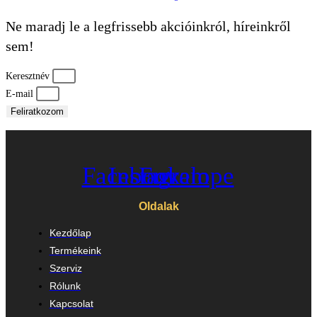
Ne maradj le a legfrissebb akcióinkról, híreinkről
sem!
Keresztnév
E-mail
Feliratkozom
Facebook
Instagram
Envelope
Oldalak
Kezdőlap
Termékeink
Szerviz
Rólunk
Kapcsolat