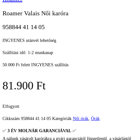
Roamer Valais Női karóra
958844 41 14 05
INGYENES utánvét lehetőség
Szállítási idő: 1-2 munkanap
50.000 Ft felett INGYENES szállítás
81.900
Ft
Elfogyott
Cikkszám
958844 41 14 05
Kategóriák
Női órák
,
Órák
✅
3 ÉV
MOLNÁR GARANCIÁVAL
✅
A nálunk vásárolt karórákra a gyári garanciától függetlenül, a vásárlástól