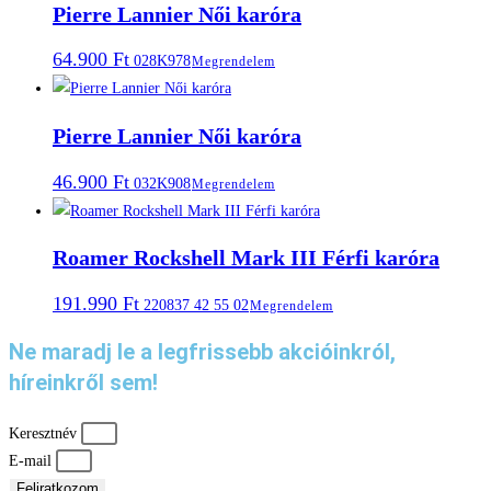
Pierre Lannier Női karóra
64.900
Ft
028K978
Megrendelem
Pierre Lannier Női karóra
46.900
Ft
032K908
Megrendelem
Roamer Rockshell Mark III Férfi karóra
191.990
Ft
220837 42 55 02
Megrendelem
Ne maradj le a legfrissebb akcióinkról,
híreinkről sem!
Keresztnév
E-mail
Feliratkozom