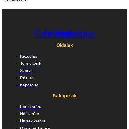
Facebook
Instagram
Envelope
Oldalak
Kezdőlap
Termékeink
Szerviz
Rólunk
Kapcsolat
Kategóriák
Férfi karóra
Női karóra
Unisex karóra
Gyermek karóra