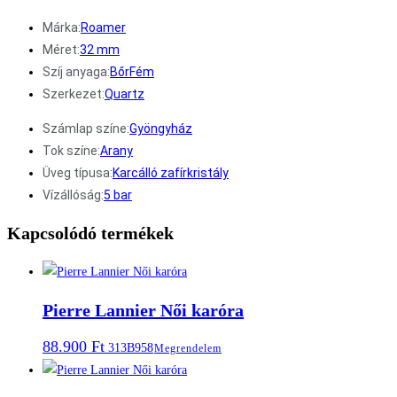
Márka:
Roamer
Méret:
32 mm
Szíj anyaga:
Bőr
Fém
Szerkezet:
Quartz
Számlap színe:
Gyöngyház
Tok színe:
Arany
Üveg típusa:
Karcálló zafírkristály
Vízállóság:
5 bar
Kapcsolódó termékek
Pierre Lannier Női karóra
88.900
Ft
313B958
Megrendelem