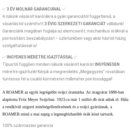
✅
3 ÉV
MOLNÁR GARANCIÁVAL
✅
A nálunk vásárolt karórákra a gyári garanciától függetlenül, a
vásárlástól számított
3 ÉVIG SZERKEZETI GARANCIÁT
vállalunk!
Garanciánk magában foglalja az elemcserét, mechanikus óráknál a
pontosítást, beszabályzást – üzletünkben vagy akár háztól-házig
szolgáltatással is!
✅
INGYENES MÉRETRE IGAZÍTÁSSAL
✅
Típustól függően minden nálunk vásárolt karórát
INGYENESEN
méretre igazítunk! Kérjük a megrendelés „Megjegyzés” rovatában
tüntesse fel a csukló körméretet milliméter pontossággal!
A ROAMER az egyik legrégebbi svájci óramárka. Az óragyárat 1888-ban
alapította Fritz Meyer Svájcban. 1923-ra már 1 millió db órát adtak el. Hála
a rendkívül szigorú minőségellenőrzésnek és a svájci gyártásnak, a
ROAMER mind a mai napig a legmegbízhatóbb órák közé tartozik.
100% származási garancia