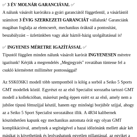
✅
3 ÉV
MOLNÁR GARANCIÁVAL
✅
A nálunk vásárolt karórákra a gyári garanciától függetlenül, a vásárlástól
számított
3 ÉVIG SZERKEZETI GARANCIÁT
vállalunk! Garanciánk
magában foglalja az elemcserét, mechanikus óráknál a pontosítást,
beszabályzást – üzletünkben vagy akár háztól-házig szolgáltatással is!
✅
INGYENES MÉRETRE IGAZÍTÁSSAL
✅
Típustól függően minden nálunk vásárolt karórát
INGYENESEN
méretre
igazítunk! Kérjük a megrendelés „Megjegyzés” rovatában tüntesse fel a
csukló körméretet milliméter pontossággal!
Az SSK036K1 modell több szempontból is kilóg a sorból a Seiko 5 Sports
GMT modellek közül. Egyrészt ez az első Specialist sorozatba tartozó GMT
modell a kollekcióban, másrészt pedig éppen ezért ez az első, amely nem a
jubilee típusú fémszíjjal készül, hanem egy minőségi borjúbőr szíjjal, ahogy
az a Seiko 5 Sport Specialist sorozatához illik. A 4R34 kalibernek
köszönhetően kapunk egy mechanikus automata órát egy olyan GMT
komplikációval, amelynek a segítségével a hazai időzónánk mellett akár két
másikat is követhetünk és leolvashatunk egyetlen pillantással, az egyiket a