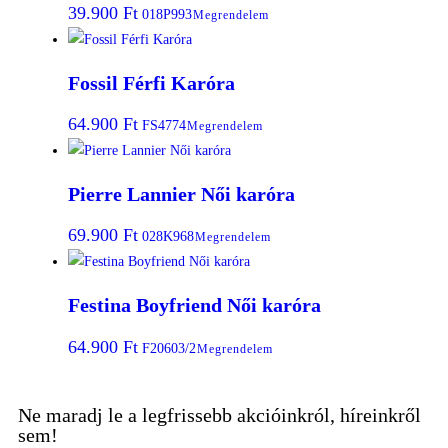
39.900
Ft
018P993
Megrendelem
Fossil Férfi Karóra
64.900
Ft
FS4774
Megrendelem
Pierre Lannier Női karóra
69.900
Ft
028K968
Megrendelem
Festina Boyfriend Női karóra
64.900
Ft
F20603/2
Megrendelem
Ne maradj le a legfrissebb akcióinkról, híreinkről
sem!