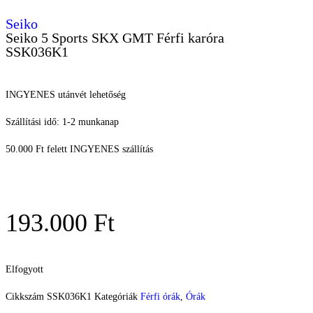
Seiko
Seiko 5 Sports SKX GMT Férfi karóra
SSK036K1
INGYENES utánvét lehetőség
Szállítási idő: 1-2 munkanap
50.000 Ft felett INGYENES szállítás
193.000
Ft
Elfogyott
Cikkszám
SSK036K1
Kategóriák
Férfi órák
,
Órák