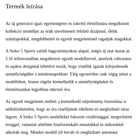
Termék leírása
Az új generáció igazi egyéniségeire és sokrétű életstílusára megalkotott
kollekció modelljei az órák szerelmeseit feltűnő dizájnnal, élénk
számlapokkal, megdöbbentő és egyedi megjelenéssel ragadják magukkal.
A Seiko 5 Sports valódi hagyományokon alapul, mégis új utat mutat az
5 fő stílusvonalban megalkotott egyedi modelljeivel, amelyek változatos
és sajátos designnal lehetővé teszik, hogy viselőik igazán kifejezhessék
személyiségüket a mindennapokban. Elég egyszerűen csak végig nézni a
modelleken, hiszen rögtön kiemelkedik a személyiségünket és
életstílusunkat legjobban tükröző óra.
Az egyedi megjelenés mellett a kiemelkedő teljesítmény biztosítása is
nélkülözhetetlen, hogy az óra viselőjének tökéletes és megbízható társa
legyen. A Seiko 5 Sports modelleket fokozott vízállósággal, megerősített
üveggel, valamint sötétben foszforeszkáló mutatókkal és indexekkel
alkották meg. Minden modell jól bevált és megbízható automata