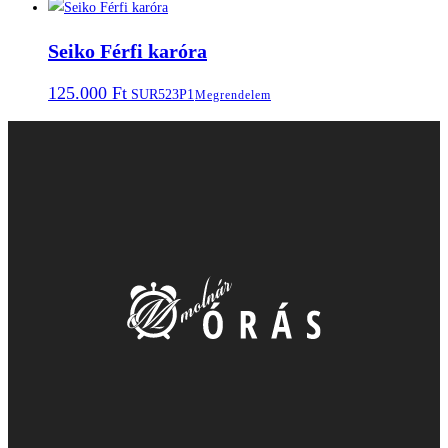
Seiko Férfi karóra
125.000
Ft
SUR523P1
Megrendelem