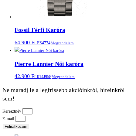
Fossil Férfi Karóra
64.900
Ft
FS4774
Megrendelem
Pierre Lannier Női karóra
42.900
Ft
014J958
Megrendelem
Ne maradj le a legfrissebb akcióinkról, híreinkről
sem!
Keresztnév
E-mail
Feliratkozom