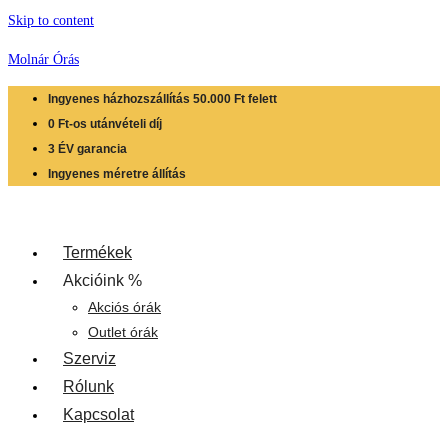
Skip to content
Molnár Órás
Ingyenes házhozszállítás 50.000 Ft felett
0 Ft-os utánvételi díj
3 ÉV garancia
Ingyenes méretre állítás
Termékek
Akcióink %
Akciós órák
Outlet órák
Szerviz
Rólunk
Kapcsolat