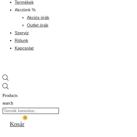
Termékek
Akcióink %
Akciós órák
Outlet órák
Szerviz
Rólunk
Kapcsolat
Products
search
0
Kosár