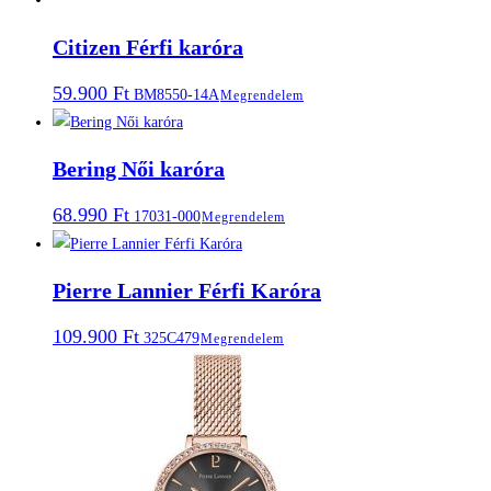
Citizen Férfi karóra
59.900
Ft
BM8550-14A
Megrendelem
Bering Női karóra
68.990
Ft
17031-000
Megrendelem
Pierre Lannier Férfi Karóra
109.900
Ft
325C479
Megrendelem