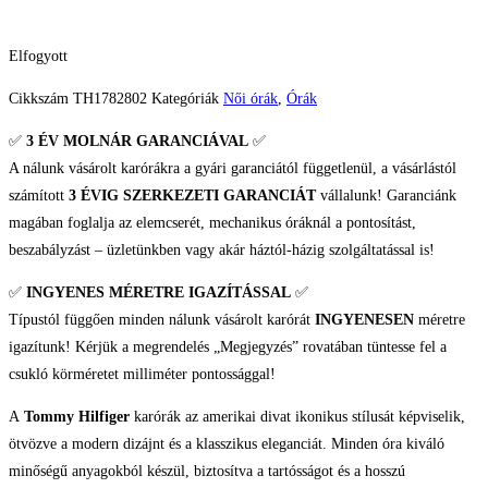
Elfogyott
Cikkszám
TH1782802
Kategóriák
Női órák
,
Órák
✅
3 ÉV
MOLNÁR GARANCIÁVAL
✅
A nálunk vásárolt karórákra a gyári garanciától függetlenül, a vásárlástól
számított
3 ÉVIG SZERKEZETI GARANCIÁT
vállalunk! Garanciánk
magában foglalja az elemcserét, mechanikus óráknál a pontosítást,
beszabályzást – üzletünkben vagy akár háztól-házig szolgáltatással is!
✅
INGYENES MÉRETRE IGAZÍTÁSSAL
✅
Típustól függően minden nálunk vásárolt karórát
INGYENESEN
méretre
igazítunk! Kérjük a megrendelés „Megjegyzés” rovatában tüntesse fel a
csukló körméretet milliméter pontossággal!
A
Tommy Hilfiger
karórák az amerikai divat ikonikus stílusát képviselik,
ötvözve a modern dizájnt és a klasszikus eleganciát. Minden óra kiváló
minőségű anyagokból készül, biztosítva a tartósságot és a hosszú