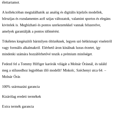
élettartamot.
A kollekcióban megtalálhatók az analóg és digitális kijelzős modellek,
bőrszíjas és rozsdamentes acél szíjas változatok, valamint sportos és elegáns
kivitelek is. Megbízható és pontos szerkezetekkel vannak felszerelve,
amelyek garantálják a pontos időmérést.
Tökéletes kiegészítői bármilyen öltözéknek, legyen szó hétköznapi viseletről
vagy formális alkalmakról. Elérhető áron kínálnak luxus érzetet, így
mindenki számára hozzáférhetővé teszik a prémium minőséget.
Fedezd fel a Tommy Hilfiger karórák világát a Molnár Órásnál, és találd
meg a stílusodhoz legjobban illő modellt! Miskolc, Széchenyi utca 64. –
Molnár Órás
100% származási garancia
Kizárólag eredeti termékek
Extra termék garancia