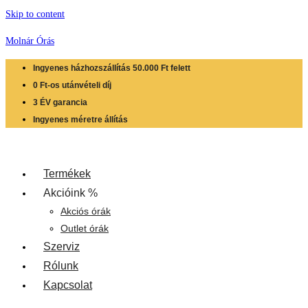
Skip to content
Molnár Órás
Ingyenes házhozszállítás 50.000 Ft felett
0 Ft-os utánvételi díj
3 ÉV garancia
Ingyenes méretre állítás
Termékek
Akcióink %
Akciós órák
Outlet órák
Szerviz
Rólunk
Kapcsolat