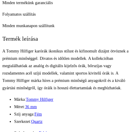
Minden termékünk garanciális
Folyamatos szállítás
Minden munkanapon szállítunk
Termék leírása
A Tommy Hilfiger karórák ikonikus stílust és kifinomult dizájnt ötvöznek a
prémium minőséggel. Divatos és időtlen modellek. A kollekcióban
megtalálhatóak az analóg és digitális kijelzős órák, bőrszíjas vagy
rozsdamentes acél szíjú modellek, valamint sportos kivitelű órák is. A
Tommy Hilfiger márka híres a prémium minőségű anyagokról és a kiváló
gyártási minőségről, így óráik is hosszú élettartamúak és megbízhatóak.
Márka:
Tommy Hilfiger
Méret:
36 mm
Szíj anyaga:
Fém
Szerkezet:
Quartz