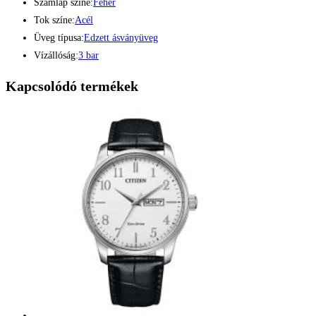
Számlap színe:
Fehér
Tok színe:
Acél
Üveg típusa:
Edzett ásványüveg
Vízállóság:
3 bar
Kapcsolódó termékek