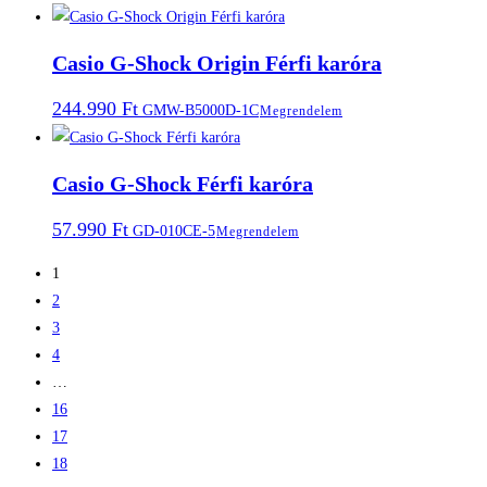
Casio G-Shock Origin Férfi karóra
244.990
Ft
GMW-B5000D-1C
Megrendelem
Casio G-Shock Férfi karóra
57.990
Ft
GD-010CE-5
Megrendelem
1
2
3
4
…
16
17
18