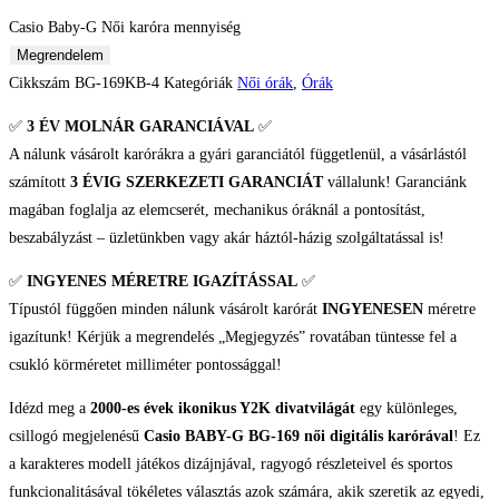
Casio Baby-G Női karóra mennyiség
Megrendelem
Cikkszám
BG-169KB-4
Kategóriák
Női órák
,
Órák
✅
3 ÉV
MOLNÁR GARANCIÁVAL
✅
A nálunk vásárolt karórákra a gyári garanciától függetlenül, a vásárlástól
számított
3 ÉVIG SZERKEZETI GARANCIÁT
vállalunk! Garanciánk
magában foglalja az elemcserét, mechanikus óráknál a pontosítást,
beszabályzást – üzletünkben vagy akár háztól-házig szolgáltatással is!
✅
INGYENES MÉRETRE IGAZÍTÁSSAL
✅
Típustól függően minden nálunk vásárolt karórát
INGYENESEN
méretre
igazítunk! Kérjük a megrendelés „Megjegyzés” rovatában tüntesse fel a
csukló körméretet milliméter pontossággal!
Idézd meg a
2000-es évek ikonikus Y2K divatvilágát
egy különleges,
csillogó megjelenésű
Casio BABY-G BG-169 női digitális karórával
! Ez
a karakteres modell játékos dizájnjával, ragyogó részleteivel és sportos
funkcionalitásával tökéletes választás azok számára, akik szeretik az egyedi,