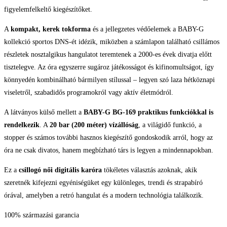
figyelemfelkeltő kiegészítőket.
A
kompakt, kerek tokforma
és a jellegzetes védőelemek a BABY-G
kollekció sportos DNS-ét idézik, miközben a számlapon található csillámos
részletek nosztalgikus hangulatot teremtenek a 2000-es évek divatja előtt
tisztelegve. Az óra egyszerre sugároz játékosságot és kifinomultságot, így
könnyedén kombinálható bármilyen stílussal – legyen szó laza hétköznapi
viseletről, szabadidős programokról vagy aktív életmódról.
A látványos külső mellett a
BABY-G BG-169 praktikus funkciókkal is
rendelkezik
. A
20 bar (200 méter) vízállóság
, a világidő funkció, a
stopper és számos további hasznos kiegészítő gondoskodik arról, hogy az
óra ne csak divatos, hanem megbízható társ is legyen a mindennapokban.
Ez a
csillogó női digitális karóra
tökéletes választás azoknak, akik
szeretnék kifejezni egyéniségüket egy különleges, trendi és strapabíró
órával, amelyben a retró hangulat és a modern technológia találkozik.
100% származási garancia