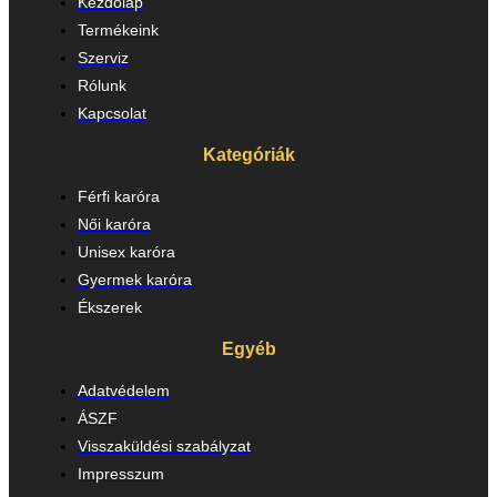
Kezdőlap
Termékeink
Szerviz
Rólunk
Kapcsolat
Kategóriák
Férfi karóra
Női karóra
Unisex karóra
Gyermek karóra
Ékszerek
Egyéb
Adatvédelem
ÁSZF
Visszaküldési szabályzat
Impresszum