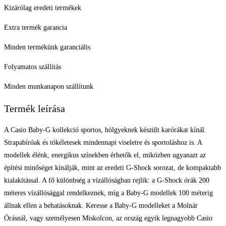
Kizárólag eredeti termékek
Extra termék garancia
Minden termékünk garanciális
Folyamatos szállítás
Minden munkanapon szállítunk
Termék leírása
A Casio Baby-G kollekció sportos, hölgyeknek készült karórákat kínál.
Strapabíróak és tökéletesek mindennapi viseletre és sportoláshoz is. A
modellek élénk, energikus színekben érhetők el, miközben ugyanazt az
építési minőséget kínálják, mint az eredeti G-Shock sorozat, de kompaktabb
kialakítással. A fő különbség a vízállóságban rejlik: a G-Shock órák 200
méteres vízállósággal rendelkeznek, míg a Baby-G modellek 100 méterig
állnak ellen a behatásoknak. Keresse a Baby-G modelleket a Molnár
Órásnál, vagy személyesen Miskolcon, az ország egyik legnagyobb Casio