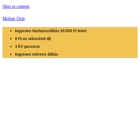
Skip to content
Molnár Órás
Ingyenes házhozszállítás 50.000 Ft felett
0 Ft-os utánvételi díj
3 ÉV garancia
Ingyenes méretre állítás