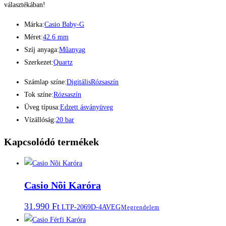
választékában!
Márka:
Casio Baby-G
Méret:
42.6 mm
Szíj anyaga:
Műanyag
Szerkezet:
Quartz
Számlap színe:
Digitális
Rózsaszín
Tok színe:
Rózsaszín
Üveg típusa:
Edzett ásványüveg
Vízállóság:
20 bar
Kapcsolódó termékek
Casio Nõi Karóra
31.990
Ft
LTP-2069D-4AVEG
Megrendelem