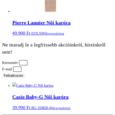
Pierre Lannier Női karóra
49.900
Ft
023L938
Megrendelem
Ne maradj le a legfrissebb akcióinkról, híreinkről
sem!
Keresztnév
E-mail
Feliratkozom
Casio Baby-G Női karóra
39.990
Ft
BG-169KB-4
Megrendelem