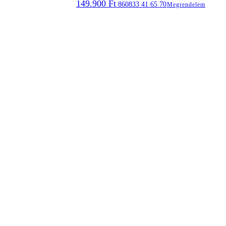
149.900
Ft
860833 41 65 70
Megrendelem