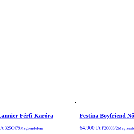
Lannier Férfi Karóra
Festina Boyfriend Nő
Ft
64.900
Ft
325C479
F20603/2
Megrendelem
Megrend