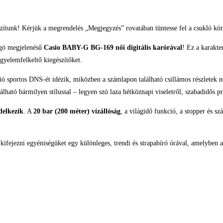
zítunk! Kérjük a megrendelés „Megjegyzés” rovatában tüntesse fel a csukló kör
ogó megjelenésű
Casio BABY-G BG-169 női digitális karórával
! Ez a karakte
igyelemfelkeltő kiegészítőket.
 sportos DNS-ét idézik, miközben a számlapon található csillámos részletek nos
lható bármilyen stílussal – legyen szó laza hétköznapi viseletről, szabadidős 
delkezik
. A
20 bar (200 méter) vízállóság
, a világidő funkció, a stopper és s
 kifejezni egyéniségüket egy különleges, trendi és strapabíró órával, amelyben a