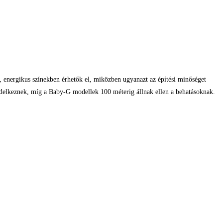
k, energikus színekben érhetők el, miközben ugyanazt az építési minőséget
endelkeznek, míg a Baby-G modellek 100 méterig állnak ellen a behatásoknak.