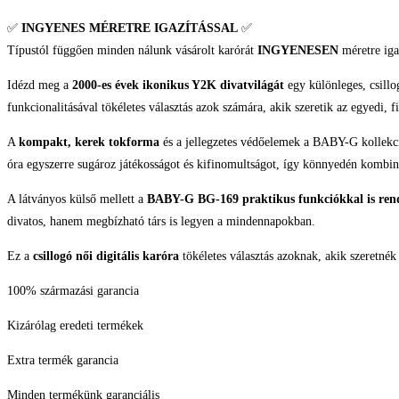
✅
INGYENES MÉRETRE IGAZÍTÁSSAL
✅
Típustól függően minden nálunk vásárolt karórát
INGYENESEN
méretre iga
Idézd meg a
2000-es évek ikonikus Y2K divatvilágát
egy különleges, csill
funkcionalitásával tökéletes választás azok számára, akik szeretik az egyedi, f
A
kompakt, kerek tokforma
és a jellegzetes védőelemek a BABY-G kollekció
óra egyszerre sugároz játékosságot és kifinomultságot, így könnyedén kombiná
A látványos külső mellett a
BABY-G BG-169 praktikus funkciókkal is ren
divatos, hanem megbízható társ is legyen a mindennapokban.
Ez a
csillogó női digitális karóra
tökéletes választás azoknak, akik szeretnék
100% származási garancia
Kizárólag eredeti termékek
Extra termék garancia
Minden termékünk garanciális