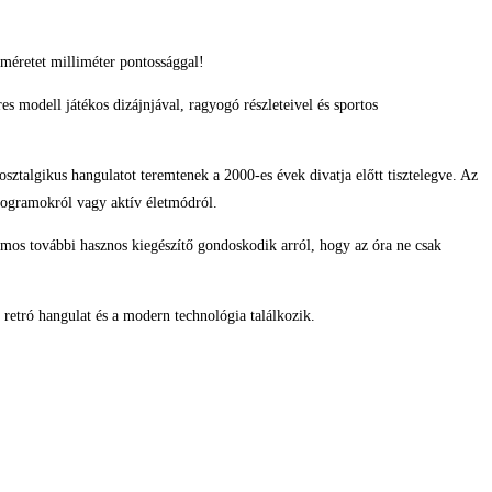
méretet milliméter pontossággal!
res modell játékos dizájnjával, ragyogó részleteivel és sportos
ztalgikus hangulatot teremtenek a 2000-es évek divatja előtt tisztelegve. Az
programokról vagy aktív életmódról.
zámos további hasznos kiegészítő gondoskodik arról, hogy az óra ne csak
 retró hangulat és a modern technológia találkozik.