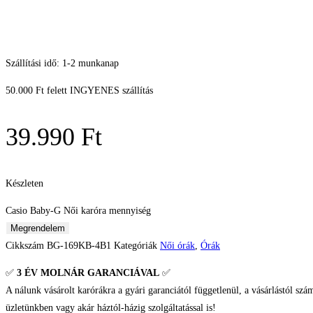
Szállítási idő: 1-2 munkanap
50.000 Ft felett INGYENES szállítás
39.990
Ft
Készleten
Casio Baby-G Női karóra mennyiség
Megrendelem
Cikkszám
BG-169KB-4B1
Kategóriák
Női órák
,
Órák
✅
3 ÉV
MOLNÁR GARANCIÁVAL
✅
A nálunk vásárolt karórákra a gyári garanciától függetlenül, a vásárlástól szá
üzletünkben vagy akár háztól-házig szolgáltatással is!