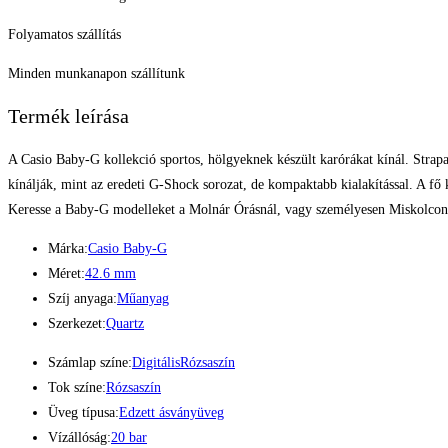
Folyamatos szállítás
Minden munkanapon szállítunk
Termék leírása
A Casio Baby-G kollekció sportos, hölgyeknek készült karórákat kínál. Strapa
kínálják, mint az eredeti G-Shock sorozat, de kompaktabb kialakítással. A fő
Keresse a Baby-G modelleket a Molnár Órásnál, vagy személyesen Miskolcon,
Márka:
Casio Baby-G
Méret:
42.6 mm
Szíj anyaga:
Műanyag
Szerkezet:
Quartz
Számlap színe:
Digitális
Rózsaszín
Tok színe:
Rózsaszín
Üveg típusa:
Edzett ásványüveg
Vízállóság:
20 bar