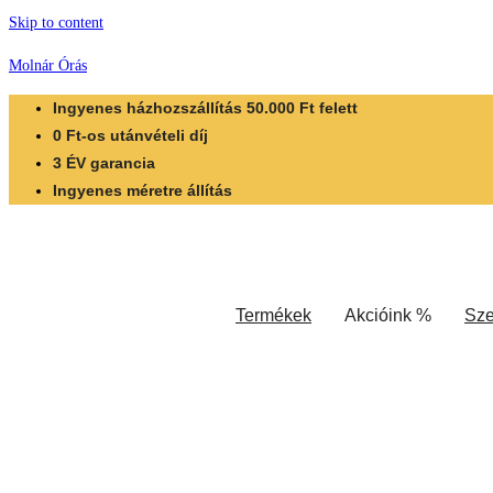
Skip to content
Molnár Órás
Ingyenes házhozszállítás 50.000 Ft felett
0 Ft-os utánvételi díj
3 ÉV garancia
Ingyenes méretre állítás
Termékek
Akcióink %
Sze