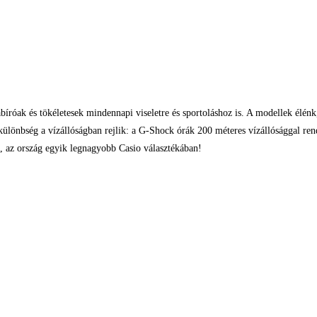
bíróak és tökéletesek mindennapi viseletre és sportoláshoz is. A modellek élén
 különbség a vízállóságban rejlik: a G-Shock órák 200 méteres vízállósággal r
 az ország egyik legnagyobb Casio választékában!