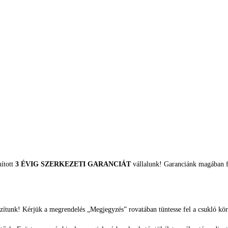
mított
3 ÉVIG SZERKEZETI GARANCIÁT
vállalunk! Garanciánk magában fo
zítunk! Kérjük a megrendelés „Megjegyzés” rovatában tüntesse fel a csukló kör