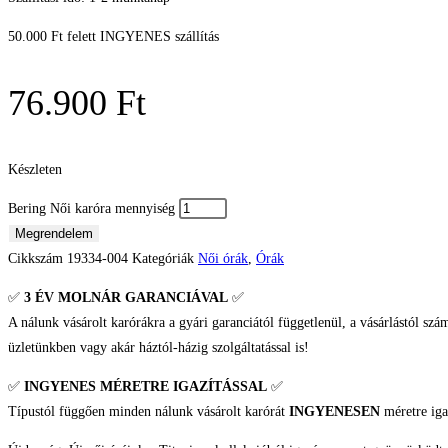
50.000 Ft felett INGYENES szállítás
76.900
Ft
Készleten
Bering Női karóra mennyiség
Megrendelem
Cikkszám
19334-004
Kategóriák
Női órák
,
Órák
✅
3 ÉV
MOLNÁR GARANCIÁVAL
✅
A nálunk vásárolt karórákra a gyári garanciától függetlenül, a vásárlástól szá
üzletünkben vagy akár háztól-házig szolgáltatással is!
✅
INGYENES MÉRETRE IGAZÍTÁSSAL
✅
Típustól függően minden nálunk vásárolt karórát
INGYENESEN
méretre iga