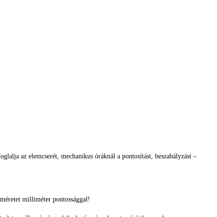
glalja az elemcserét, mechanikus óráknál a pontosítást, beszabályzást –
méretet milliméter pontossággal!