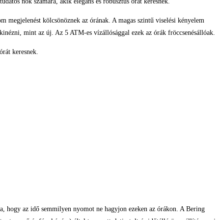
tudatos nők számára, akik elegáns és robusztus órát keresnek.
inom megjelenést kölcsönöznek az órának. A magas szintű viselési kényelem
 kinézni, mint az új. Az 5 ATM-es vízállósággal ezek az órák fröccsenésállóak.
órát keresnek.
sítva, hogy az idő semmilyen nyomot ne hagyjon ezeken az órákon. A Bering