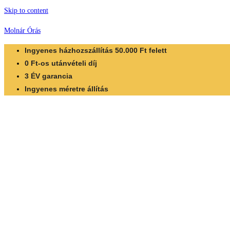
Skip to content
Molnár Órás
Ingyenes házhozszállítás 50.000 Ft felett
0 Ft-os utánvételi díj
3 ÉV garancia
Ingyenes méretre állítás