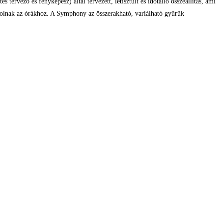
ervező és fényképész) által tervezett, letisztult és időtálló összeállítás, ami
szolnak az órákhoz. A Symphony az összerakható, variálható gyűrűk