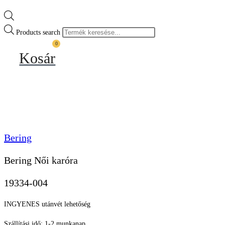
Products search
0
Kosár
Bering
Bering Női karóra
19334-004
INGYENES utánvét lehetőség
Szállítási idő: 1-2 munkanap