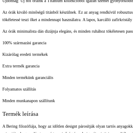
Újdonság: Új női óráink a Titanium kollekcióból igazán szemet gyönyörködtető
Az órák kiváló minőségű titánból készülnek. Ez az anyag rendkívül robusztus,
tökéletessé teszi őket a mindennapi használatra. A lapos, karcálló zafírkristá
Az órák minimalista dán dizájnja elegáns, és minden ruhához tökéletesen passz
100% származási garancia
Kizárólag eredeti termékek
Extra termék garancia
Minden termékünk garanciális
Folyamatos szállítás
Minden munkanapon szállítunk
Termék leírása
A Bering filozófiája, hogy az időtlen designt párosítják olyan tartós anyago