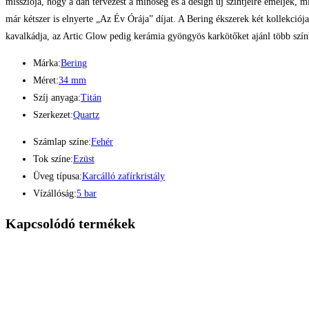
missziója, hogy a dán tervezést a minőség és a design új szintjeire emeljék, m
már kétszer is elnyerte „Az Év Órája” díjat. A Bering ékszerek két kollekci
kavalkádja, az Artic Glow pedig kerámia gyöngyös karkötőket ajánl több szín
Márka:
Bering
Méret:
34 mm
Szíj anyaga:
Titán
Szerkezet:
Quartz
Számlap színe:
Fehér
Tok színe:
Ezüst
Üveg típusa:
Karcálló zafírkristály
Vízállóság:
5 bar
Kapcsolódó termékek