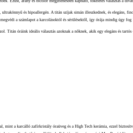
ek. Ezüst, arany és bicolor megjelenésben kapható, tökéletes választás a divat
 ultrakönnyű és hipoallergén. A titán szíjak simán illeszkednek, és elegáns, f
ly megvédi a számlapot a karcolásoktól és sérülésektől, így órája mindig úgy fog
ol. Titán óráink ideális választás azoknak a nőknek, akik egy elegáns és tartós 
kkal, mint a karcálló zafírkristály óraüveg és a High Tech kerámia, ezzel bizto