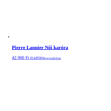
Pierre Lannier Női karóra
42.900
Ft
014J958
Megrendelem