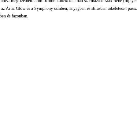
indezt megfizethető áron. Külön kollekció a dán származású Max René (díjnyertes t
ója az Artic Glow és a Symphony színben, anyagban és stílusban tökéletesen pas
ben és fazonban.