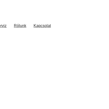
rviz
Rólunk
Kapcsolat