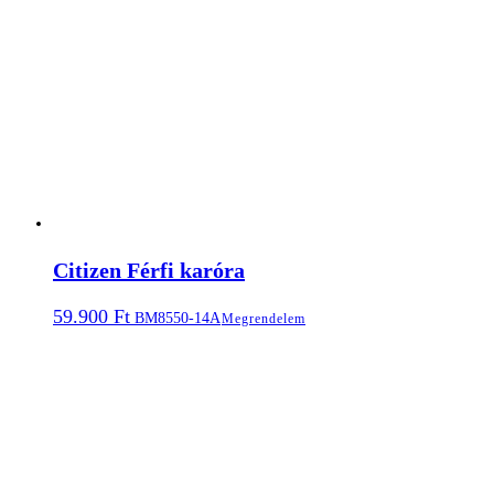
Citizen Férfi karóra
59.900
Ft
BM8550-14A
Megrendelem