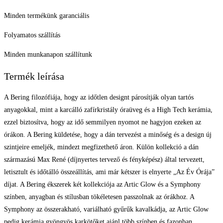
Minden termékünk garanciális
Folyamatos szállítás
Minden munkanapon szállítunk
Termék leírása
A Bering filozófiája, hogy az időtlen designt párosítják olyan tartós
anyagokkal, mint a karcálló zafírkristály óraüveg és a High Tech kerámia,
ezzel biztosítva, hogy az idő semmilyen nyomot ne hagyjon ezeken az
órákon. A Bering küldetése, hogy a dán tervezést a minőség és a design új
szintjeire emeljék, mindezt megfizethető áron. Külön kollekció a dán
származású Max René (díjnyertes tervező és fényképész) által tervezett,
letisztult és időtálló összeállítás, ami már kétszer is elnyerte „Az Év Órája”
díjat. A Bering ékszerek két kollekciója az Artic Glow és a Symphony
színben, anyagban és stílusban tökéletesen passzolnak az órákhoz. A
Symphony az összerakható, variálható gyűrűk kavalkádja, az Artic Glow
pedig kerámia gyöngyös karkötőket ajánl több színben és fazonban.