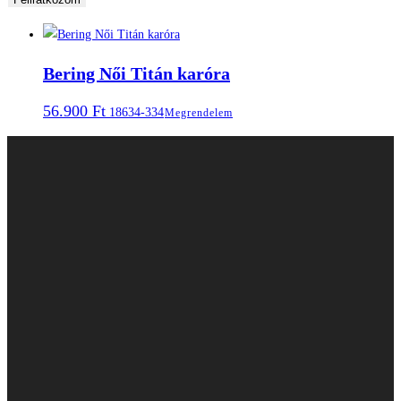
Bering Női Titán karóra
56.900
Ft
18634-334
Megrendelem