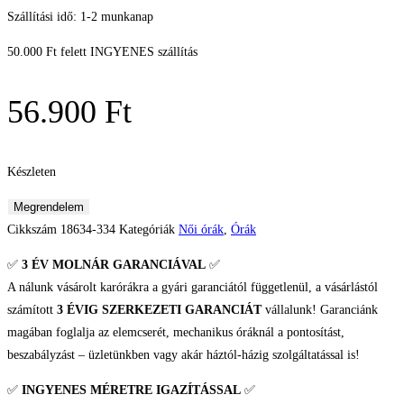
Szállítási idő: 1-2 munkanap
50.000 Ft felett INGYENES szállítás
56.900
Ft
Készleten
Bering
Megrendelem
Női
Cikkszám
18634-334
Kategóriák
Női órák
,
Órák
Titán
✅
3 ÉV
MOLNÁR GARANCIÁVAL
✅
karóra
A nálunk vásárolt karórákra a gyári garanciától függetlenül, a vásárlástól
mennyiség
számított
3 ÉVIG SZERKEZETI GARANCIÁT
vállalunk! Garanciánk
magában foglalja az elemcserét, mechanikus óráknál a pontosítást,
beszabályzást – üzletünkben vagy akár háztól-házig szolgáltatással is!
✅
INGYENES MÉRETRE IGAZÍTÁSSAL
✅