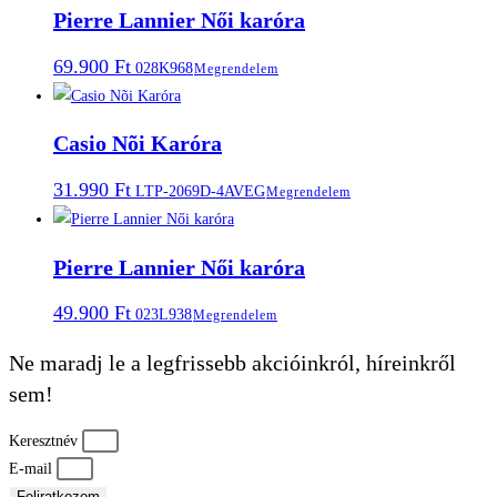
Pierre Lannier Női karóra
69.900
Ft
028K968
Megrendelem
Casio Nõi Karóra
31.990
Ft
LTP-2069D-4AVEG
Megrendelem
Pierre Lannier Női karóra
49.900
Ft
023L938
Megrendelem
Ne maradj le a legfrissebb akcióinkról, híreinkről
sem!
Keresztnév
E-mail
Feliratkozom