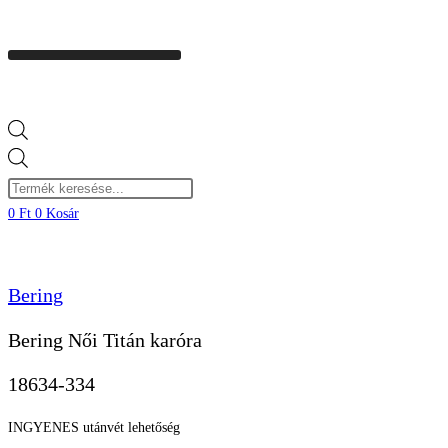
Products
search
0
Ft
0
Kosár
Bering
Bering Női Titán karóra
18634-334
INGYENES utánvét lehetőség