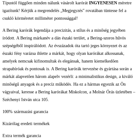
Típustól függően minden nálunk vásárolt karórát
INGYENESEN
méretre
igazítunk! Kérjük a megrendelés „Megjegyzés” rovatában tüntesse fel a
csukló körméretet milliméter pontossággal!
A Bering karórák legendája a precizitás, a stílus és a minőség jegyében
íródott. A Bering márkanév a dán északi terület, a Bering-szoros hűvös
szépségéből inspirálódott. Az évszázadok óta tartó jeges környezet és az
északi fény varázsa ihlette a márkát, hogy olyan karórákat alkossanak,
amelyek nemcsak kifinomultak és elegánsak, hanem kiemelkedően
strapabíróak és pontosak is. A Bering karórák tervezése és gyártása során a
márkát alapvetően három alapelv vezérli: a minimalistikus design, a kiváló
minőségű anyagok és a precíz működés. Ha ez a hármas egyezik az Ön
vágyaival, keresse a Bering karórákat Miskolcon, a Molnár Órás üzletében –
Széchenyi István utca 105.
100% származási garancia
Kizárólag eredeti termékek
Extra termék garancia