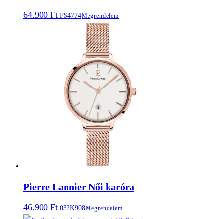
64.900
Ft
FS4774
Megrendelem
Pierre Lannier Női karóra
46.900
Ft
032K908
Megrendelem