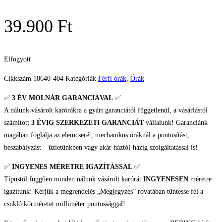
39.900
Ft
Elfogyott
Cikkszám
18640-404
Kategóriák
Férfi órák
,
Órák
✅
3 ÉV
MOLNÁR GARANCIÁVAL
✅
A nálunk vásárolt karórákra a gyári garanciától függetlenül, a vásárlástól
számított
3 ÉVIG SZERKEZETI GARANCIÁT
vállalunk! Garanciánk
magában foglalja az elemcserét, mechanikus óráknál a pontosítást,
beszabályzást – üzletünkben vagy akár háztól-házig szolgáltatással is!
✅
INGYENES MÉRETRE IGAZÍTÁSSAL
✅
Típustól függően minden nálunk vásárolt karórát
INGYENESEN
méretre
igazítunk! Kérjük a megrendelés „Megjegyzés” rovatában tüntesse fel a
csukló körméretet milliméter pontossággal!