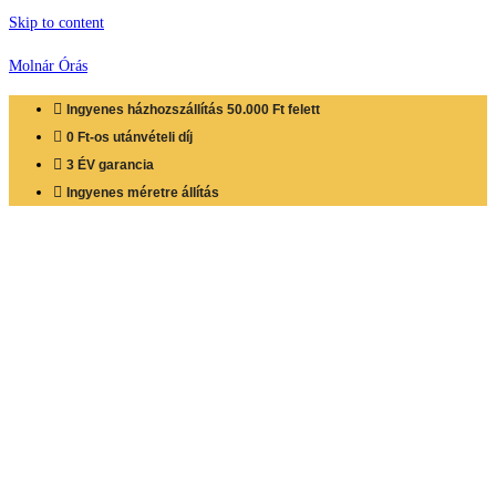
Skip to content
Molnár Órás
Ingyenes házhozszállítás 50.000 Ft felett
0 Ft-os utánvételi díj
3 ÉV garancia
Ingyenes méretre állítás