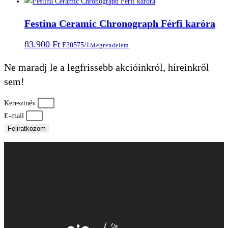
Festina Ceramic Chronograph Férfi karóra
83.900
Ft
F20575/1
Megrendelem
Ne maradj le a legfrissebb akcióinkról, híreinkről
sem!
Keresztnév
E-mail
Feliratkozom