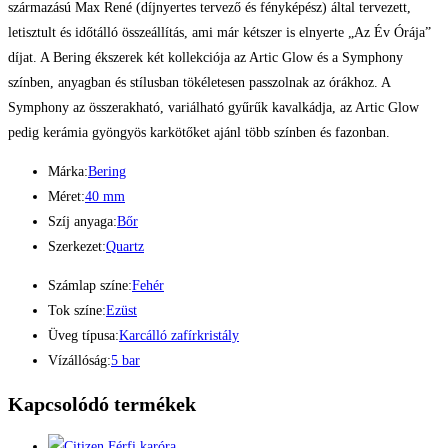
származású Max René (díjnyertes tervező és fényképész) által tervezett,
letisztult és időtálló összeállítás, ami már kétszer is elnyerte „Az Év Órája”
díjat. A Bering ékszerek két kollekciója az Artic Glow és a Symphony
színben, anyagban és stílusban tökéletesen passzolnak az órákhoz. A
Symphony az összerakható, variálható gyűrűk kavalkádja, az Artic Glow
pedig kerámia gyöngyös karkötőket ajánl több színben és fazonban.
Márka:
Bering
Méret:
40 mm
Szíj anyaga:
Bőr
Szerkezet:
Quartz
Számlap színe:
Fehér
Tok színe:
Ezüst
Üveg típusa:
Karcálló zafírkristály
Vízállóság:
5 bar
Kapcsolódó termékek