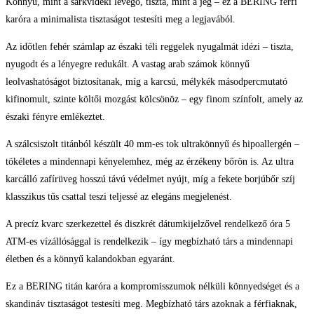
Könnyű, mint a sarkvidéki levegő, tiszta, mint a jég – ez a BERING férfi
karóra a minimalista tisztaságot testesíti meg a legjavából.
Az időtlen fehér számlap az északi téli reggelek nyugalmát idézi – tiszta,
nyugodt és a lényegre redukált. A vastag arab számok könnyű
leolvashatóságot biztosítanak, míg a karcsú, mélykék másodpercmutató
kifinomult, szinte költői mozgást kölcsönöz – egy finom színfolt, amely az
északi fényre emlékeztet.
A szálcsiszolt titánból készült 40 mm-es tok ultrakönnyű és hipoallergén –
tökéletes a mindennapi kényelemhez, még az érzékeny bőrön is. Az ultra
karcálló zafírüveg hosszú távú védelmet nyújt, míg a fekete borjúbőr szíj
klasszikus tűs csattal teszi teljessé az elegáns megjelenést.
A precíz kvarc szerkezettel és diszkrét dátumkijelzővel rendelkező óra 5
ATM-es vízállósággal is rendelkezik – így megbízható társ a mindennapi
életben és a könnyű kalandokban egyaránt.
Ez a BERING titán karóra a kompromisszumok nélküli könnyedséget és a
skandináv tisztaságot testesíti meg. Megbízható társ azoknak a férfiaknak,