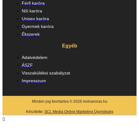
Férfi karóra
Női karóra
Unisex karóra
Gyermek karóra
Ékszerek
Egyéb
Adatvédelem
ÁSZF
Visszaküldési szabályzat
Impresszum
Minden jog fenntartva © 2026 molnaroras.hu
Készítette:
SCL Media Online Marketing Ügynökség