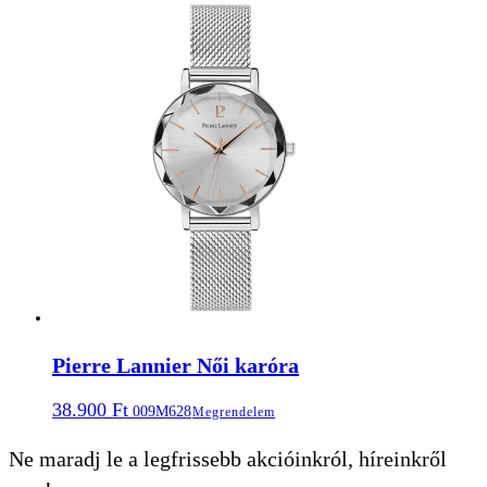
18.990
Ft
LTP-1302PL-7BVEF
Megrendelem
Pierre Lannier Női karóra
38.900
Ft
009M628
Megrendelem