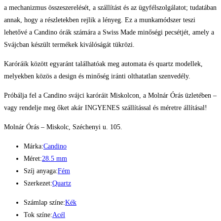
A gyártás minden egyes folyamatát helyben kezelik: a tervezést, a gyártást,
a mechanizmus összeszerelését, a szállítást és az ügyfélszolgálatot; tudatában
annak, hogy a részletekben rejlik a lényeg. Ez a munkamódszer teszi
lehetővé a Candino órák számára a Swiss Made minőségi pecsétjét, amely a
Svájcban készült termékek kiválóságát tükrözi.
Karóráik között egyaránt találhatóak meg automata és quartz modellek,
melyekben közös a design és minőség iránti olthatatlan szenvedély.
Próbálja fel a Candino svájci karóráit Miskolcon, a Molnár Órás üzletében –
vagy rendelje meg őket akár INGYENES szállítással és méretre állításal!
Molnár Órás – Miskolc, Széchenyi u. 105.
Márka:
Candino
Méret:
28.5 mm
Szíj anyaga:
Fém
Szerkezet:
Quartz
Számlap színe:
Kék