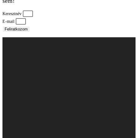
Ne maradj le a legfrissebb akcióinkról, híreinkről
sem!
Keresztnév
E-mail
Feliratkozom