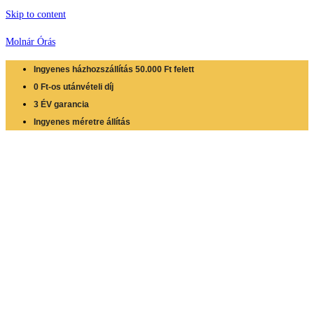
Skip to content
Molnár Órás
Ingyenes házhozszállítás 50.000 Ft felett
0 Ft-os utánvételi díj
3 ÉV garancia
Ingyenes méretre állítás