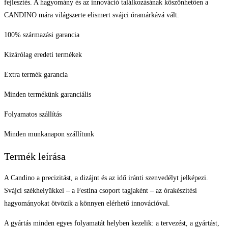
nélküli minőség, precíz svájci óragyártás és folyamatos technológiai
fejlesztés. A hagyomány és az innováció találkozásának köszönhetően a
CANDINO mára világszerte elismert svájci óramárkává vált.
100% származási garancia
Kizárólag eredeti termékek
Extra termék garancia
Minden termékünk garanciális
Folyamatos szállítás
Minden munkanapon szállítunk
Termék leírása
A Candino a precizitást, a dizájnt és az idő iránti szenvedélyt jelképezi.
Svájci székhelyükkel – a Festina csoport tagjaként – az órakészítési
hagyományokat ötvözik a könnyen elérhető innovációval.