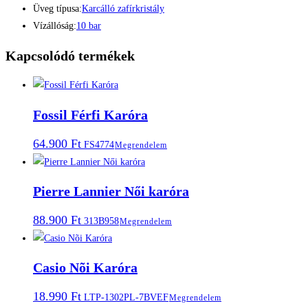
Tok színe:
Acél
Üveg típusa:
Karcálló zafírkristály
Vízállóság:
10 bar
Kapcsolódó termékek
Fossil Férfi Karóra
64.900
Ft
FS4774
Megrendelem
Pierre Lannier Női karóra
88.900
Ft
313B958
Megrendelem
Casio Nõi Karóra