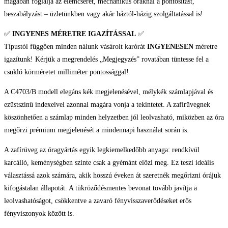
számított
3 ÉVIG SZERKEZETI GARANCIÁT
vállalunk! Garanciánk
magában foglalja az elemcserét, mechanikus óráknál a pontosítást,
beszabályzást – üzletünkben vagy akár háztól-házig szolgáltatással is!
✅
INGYENES MÉRETRE IGAZÍTÁSSAL
✅
Típustól függően minden nálunk vásárolt karórát
INGYENESEN
méretre
igazítunk! Kérjük a megrendelés „Megjegyzés” rovatában tüntesse fel a
csukló körméretet milliméter pontossággal!
A C4703/B modell elegáns kék megjelenésével, mélykék számlapjával és
ezüstszínű indexeivel azonnal magára vonja a tekintetet. A zafírüvegnek
köszönhetően a számlap minden helyzetben jól leolvasható, miközben az óra
megőrzi prémium megjelenését a mindennapi használat során is.
A zafírüveg az óragyártás egyik legkiemelkedőbb anyaga: rendkívül
karcálló, keménységben szinte csak a gyémánt előzi meg. Ez teszi ideális
választássá azok számára, akik hosszú éveken át szeretnék megőrizni órájuk
kifogástalan állapotát. A tükröződésmentes bevonat tovább javítja a
leolvashatóságot, csökkentve a zavaró fényvisszaverődéseket erős