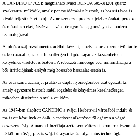
fényviszonyok között is.
A CANDINO C4703/B megbízható svájci RONDA 585-3H201 quartz
szerkezettel működik, amely pontos időmérést biztosít, és hosszú távon is
kiváló teljesítményt nyújt. Az óraszerkezet precízen jelzi az órákat, perceket
és másodperceket, ötvözve a svájci óragyártás hagyományait a modern
technológiával.
A tok és a szíj rozsdamentes acélból készült, amely nemcsak rendkívül tartós
és korrózióálló, hanem hipoallergén tulajdonságainak köszönhetően
kényelmes viseletet is biztosít. A sebészeti minőségű acél minimalizálja a
bőr irritációjának esélyét még hosszabb használat esetén is.
Az ezüstszínű acélszíjat praktikus dupla nyomógombos csat egészíti ki,
amely egyszerre biztosít stabil rögzítést és kényelmes kezelhetőséget,
miközben diszkréten simul a csuklóra.
Az 1947-ben alapított CANDINO a svájci Herbetswil városából indult, és
ma is ott készülnek az órák, a szerkezet alkatrészeitől egészen a végső
összeszerelésig. A márka filozófiája azóta sem változott: kompromisszumok