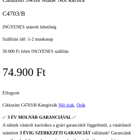
Candino Swiss Made Női karóra
C4703/B
INGYENES utánvét lehetőség
Szállítási idő: 1-2 munkanap
50.000 Ft felett INGYENES szállítás
74.900
Ft
Elfogyott
Cikkszám
C4703/B
Kategóriák
Női órák
,
Órák
✅
3 ÉV
MOLNÁR GARANCIÁVAL
✅
A nálunk vásárolt karórákra a gyári garanciától függetlenül, a vásárlástól