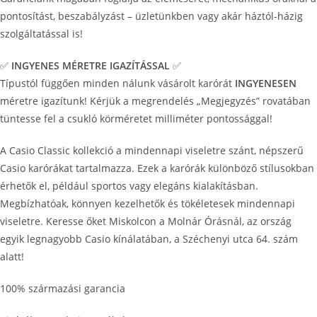
pontosítást, beszabályzást – üzletünkben vagy akár háztól-házig
szolgáltatással is!
✅
INGYENES MÉRETRE IGAZÍTÁSSAL
✅
Típustól függően minden nálunk vásárolt karórát
INGYENESEN
méretre igazítunk! Kérjük a megrendelés „Megjegyzés” rovatában
tüntesse fel a csukló körméretet milliméter pontossággal!
A Casio Classic kollekció a mindennapi viseletre szánt, népszerű
Casio karórákat tartalmazza. Ezek a karórák különböző stílusokban
érhetők el, például sportos vagy elegáns kialakításban.
Megbízhatóak, könnyen kezelhetők és tökéletesek mindennapi
viseletre. Keresse őket Miskolcon a Molnár Órásnál, az ország
egyik legnagyobb Casio kínálatában, a Széchenyi utca 64. szám
alatt!
100% származási garancia