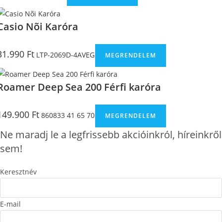
Casio Nõi Karóra
31.990
Ft
LTP-2069D-4AVEG
MEGRENDELEM
Roamer Deep Sea 200 Férfi karóra
149.900
Ft
860833 41 65 70
MEGRENDELEM
Ne maradj le a legfrissebb akcióinkról, híreinkről
sem!
Keresztnév
E-mail