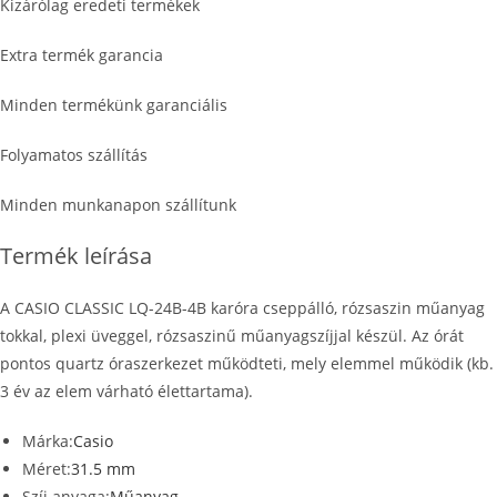
Kizárólag eredeti termékek
Extra termék garancia
Minden termékünk garanciális
Folyamatos szállítás
Minden munkanapon szállítunk
Termék leírása
A CASIO CLASSIC LQ-24B-4B karóra cseppálló, rózsaszin műanyag
tokkal, plexi üveggel, rózsaszinű műanyagszíjjal készül. Az órát
pontos quartz óraszerkezet működteti, mely elemmel működik (kb.
3 év az elem várható élettartama).
Márka:
Casio
Méret:
31.5 mm
Szíj anyaga:
Műanyag