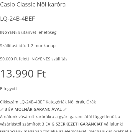
Casio Classic Női karóra
LQ-24B-4BEF
INGYENES utánvét lehetőség
Szállítási idő: 1-2 munkanap
50.000 Ft felett INGYENES szállítás
13.990
Ft
Elfogyott
Cikkszám
LQ-24B-4BEF
Kategóriák
Női órák
,
Órák
✅
3 ÉV
MOLNÁR GARANCIÁVAL
✅
A nálunk vásárolt karórákra a gyári garanciától függetlenül, a
vásárlástól számított
3 ÉVIG SZERKEZETI GARANCIÁT
vállalunk!
Garanciánk magában foglalja az elemcserét, mechanikus óráknál a