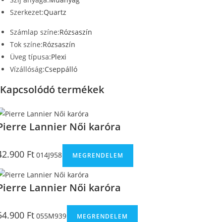
Szerkezet:
Quartz
Számlap színe:
Rózsaszín
Tok színe:
Rózsaszín
Üveg típusa:
Plexi
Vízállóság:
Cseppálló
Kapcsolódó termékek
Pierre Lannier Női karóra
42.900
Ft
014J958
MEGRENDELEM
Pierre Lannier Női karóra
54.900
Ft
055M939
MEGRENDELEM