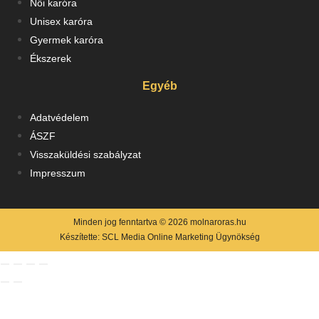
Női karóra
Unisex karóra
Gyermek karóra
Ékszerek
Egyéb
Adatvédelem
ÁSZF
Visszaküldési szabályzat
Impresszum
Minden jog fenntartva © 2026 molnaroras.hu
Készítette:
SCL Media Online Marketing Ügynökség