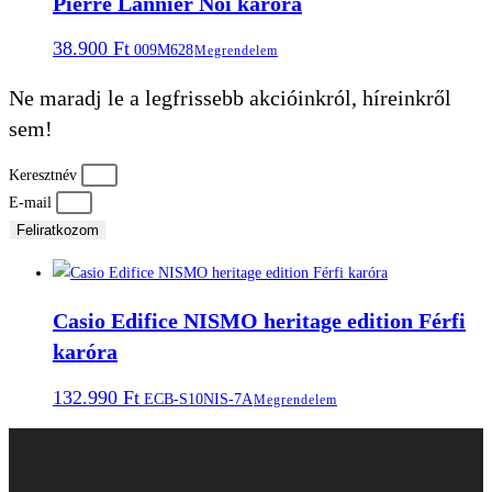
Pierre Lannier Női karóra
38.900
Ft
009M628
Megrendelem
Ne maradj le a legfrissebb akcióinkról, híreinkről
sem!
Keresztnév
E-mail
Feliratkozom
Casio Edifice NISMO heritage edition Férfi
karóra
132.990
Ft
ECB-S10NIS-7A
Megrendelem