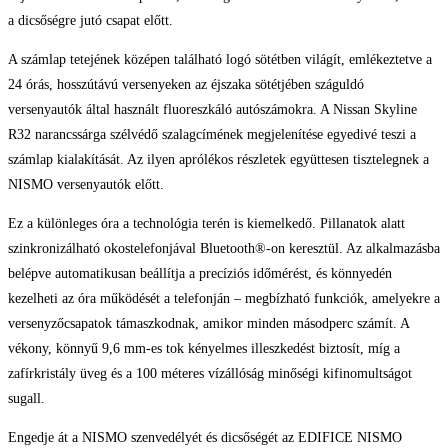
a dicsőségre jutó csapat előtt.
A számlap tetejének középen található logó sötétben világít, emlékeztetve a
24 órás, hosszútávú versenyeken az éjszaka sötétjében száguldó
versenyautók által használt fluoreszkáló autószámokra. A Nissan Skyline
R32 narancssárga szélvédő szalagcímének megjelenítése egyedivé teszi a
számlap kialakítását. Az ilyen aprólékos részletek együttesen tisztelegnek a
NISMO versenyautók előtt.
Ez a különleges óra a technológia terén is kiemelkedő. Pillanatok alatt
szinkronizálható okostelefonjával Bluetooth®-on keresztül. Az alkalmazásba
belépve automatikusan beállítja a precíziós időmérést, és könnyedén
kezelheti az óra működését a telefonján – megbízható funkciók, amelyekre a
versenyzőcsapatok támaszkodnak, amikor minden másodperc számít. A
vékony, könnyű 9,6 mm-es tok kényelmes illeszkedést biztosít, míg a
zafírkristály üveg és a 100 méteres vízállóság minőségi kifinomultságot
sugall.
Engedje át a NISMO szenvedélyét és dicsőségét az EDIFICE NISMO