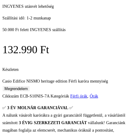
INGYENES utánvét lehetőség
Szállítási idő: 1-2 munkanap
50.000 Ft felett INGYENES szállítás
132.990
Ft
Készleten
Casio Edifice NISMO heritage edition Férfi karóra mennyiség
Megrendelem
Cikkszám
ECB-S10NIS-7A
Kategóriák
Férfi órák
,
Órák
✅
3 ÉV
MOLNÁR GARANCIÁVAL
✅
A nálunk vásárolt karórákra a gyári garanciától függetlenül, a vásárlástól
számított
3 ÉVIG SZERKEZETI GARANCIÁT
vállalunk! Garanciánk
magában foglalja az elemcserét, mechanikus óráknál a pontosítást,