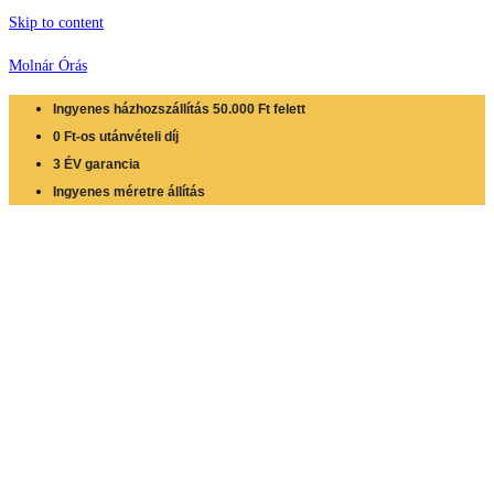
Skip to content
Molnár Órás
Ingyenes házhozszállítás 50.000 Ft felett
0 Ft-os utánvételi díj
3 ÉV garancia
Ingyenes méretre állítás