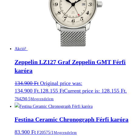
Akció!
Zeppelin LZ127 Graf Zeppelin GMT Férfi
karóra
134.900
Ft
Original price was:
134.900 Ft.
128.155
Ft
Current price is: 128.155 Ft.
7642M-5
Megrendelem
Festina Ceramic Chronograph Férfi karóra
83.900
Ft
F20575/1
Megrendelem