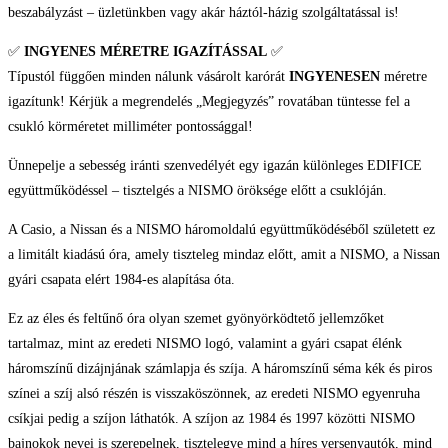
beszabályzást – üzletünkben vagy akár háztól-házig szolgáltatással is!
✅
INGYENES MÉRETRE IGAZÍTÁSSAL
✅
Típustól függően minden nálunk vásárolt karórát
INGYENESEN
méretre
igazítunk! Kérjük a megrendelés „Megjegyzés” rovatában tüntesse fel a
csukló körméretet milliméter pontossággal!
Ünnepelje a sebesség iránti szenvedélyét egy igazán különleges EDIFICE
együttműködéssel – tisztelgés a NISMO öröksége előtt a csuklóján.
A Casio, a Nissan és a NISMO háromoldalú együttműködéséből született ez
a limitált kiadású óra, amely tiszteleg mindaz előtt, amit a NISMO, a Nissan
gyári csapata elért 1984-es alapítása óta.
Ez az éles és feltűnő óra olyan szemet gyönyörködtető jellemzőket
tartalmaz, mint az eredeti NISMO logó, valamint a gyári csapat élénk
háromszínű dizájnjának számlapja és szíja. A háromszínű séma kék és piros
színei a szíj alsó részén is visszaköszönnek, az eredeti NISMO egyenruha
csíkjai pedig a szíjon láthatók. A szíjon az 1984 és 1997 közötti NISMO
bajnokok nevei is szerepelnek, tisztelegve mind a híres versenyautók, mind