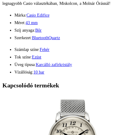
legnagyobb Casio választékában, Miskolcon, a Molnár Órásnál!
Márka:
Casio Edifice
Méret:
43 mm
Szíj anyaga:
Bőr
Szerkezet:
Bluetooth
Quartz
Számlap színe:
Fehér
Tok színe:
Ezüst
Üveg típusa:
Karcálló zafírkristály
Vízállóság:
10 bar
Kapcsolódó termékek