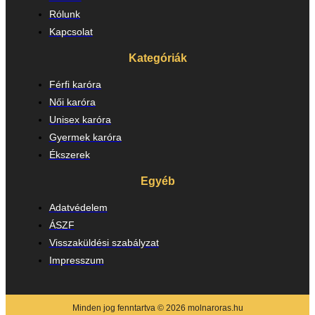
Rólunk
Kapcsolat
Kategóriák
Férfi karóra
Női karóra
Unisex karóra
Gyermek karóra
Ékszerek
Egyéb
Adatvédelem
ÁSZF
Visszaküldési szabályzat
Impresszum
Minden jog fenntartva © 2026 molnaroras.hu