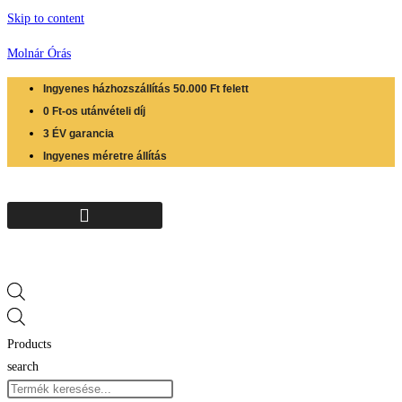
Skip to content
Molnár Órás
Ingyenes házhozszállítás 50.000 Ft felett
0 Ft-os utánvételi díj
3 ÉV garancia
Ingyenes méretre állítás
Products
search