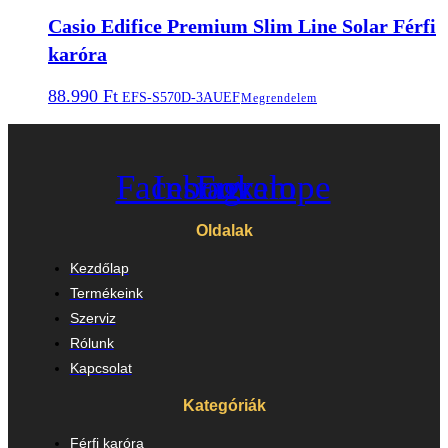
Casio Edifice Premium Slim Line Solar Férfi
karóra
88.990
Ft
EFS-S570D-3AUEF
Megrendelem
Facebook
Instagram
Envelope
Oldalak
Kezdőlap
Termékeink
Szerviz
Rólunk
Kapcsolat
Kategóriák
Férfi karóra