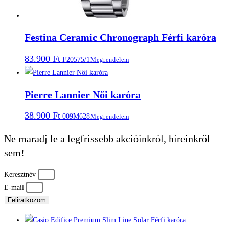
Festina Ceramic Chronograph Férfi karóra
83.900
Ft
F20575/1
Megrendelem
Pierre Lannier Női karóra
38.900
Ft
009M628
Megrendelem
Ne maradj le a legfrissebb akcióinkról, híreinkről
sem!
Keresztnév
E-mail
Feliratkozom