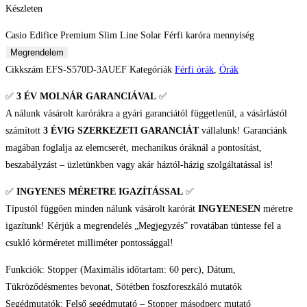
Készleten
Casio Edifice Premium Slim Line Solar Férfi karóra mennyiség
Megrendelem
Cikkszám
EFS-S570D-3AUEF
Kategóriák
Férfi órák
,
Órák
✅
3 ÉV
MOLNÁR GARANCIÁVAL
✅
A nálunk vásárolt karórákra a gyári garanciától függetlenül, a vásárlástól
számított
3 ÉVIG SZERKEZETI GARANCIÁT
vállalunk! Garanciánk
magában foglalja az elemcserét, mechanikus óráknál a pontosítást,
beszabályzást – üzletünkben vagy akár háztól-házig szolgáltatással is!
✅
INGYENES MÉRETRE IGAZÍTÁSSAL
✅
Típustól függően minden nálunk vásárolt karórát
INGYENESEN
méretre
igazítunk! Kérjük a megrendelés „Megjegyzés” rovatában tüntesse fel a
csukló körméretet milliméter pontossággal!
Funkciók: Stopper (Maximális időtartam: 60 perc), Dátum,
Tükröződésmentes bevonat, Sötétben foszforeszkáló mutatók
Segédmutatók: Felső segédmutató – Stopper másodperc mutató