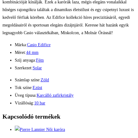
kombinációját kínálják. Ezek a karórák laza, mégis elegáns vonalaikkal
hűséges rajongókra találtak a dinamikus életstílust és egy csipetnyi luxust is
kedvelő férfiak körében. Az Edifice kollekció híres precizitásáról, egyedi
megoldásairól és sportosan elegáns dizájnjáról. Keresse hát hazánk egyik
legnagyobb Casio választékában, Miskolcon, a Molnár Órásnál!
Márka:
Casio Edifice
Méret:
44 mm
Szíj anyaga:
Fém
Szerkezet:
Solar
Számlap színe:
Zöld
Tok színe:
Ezüst
Üveg típusa:
Karcálló zafírkristály
Vízállóság:
10 bar
Kapcsolódó termékek