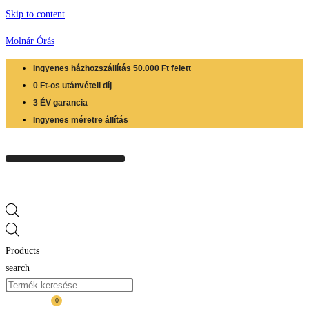
Skip to content
Molnár Órás
Ingyenes házhozszállítás 50.000 Ft felett
0 Ft-os utánvételi díj
3 ÉV garancia
Ingyenes méretre állítás
Products
search
0