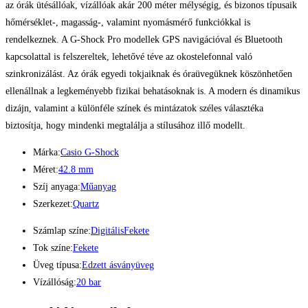
az órák ütésállóak, vízállóak akár 200 méter mélységig, és bizonos típusaik
hőmérséklet-, magasság-, valamint nyomásmérő funkciókkal is
rendelkeznek. A G-Shock Pro modellek GPS navigációval és Bluetooth
kapcsolattal is felszereltek, lehetővé téve az okostelefonnal való
szinkronizálást. Az órák egyedi tokjaiknak és óraüvegüknek köszönhetően
ellenállnak a legkeményebb fizikai behatásoknak is. A modern és dinamikus
dizájn, valamint a különféle színek és mintázatok széles választéka
biztosítja, hogy mindenki megtalálja a stílusához illő modellt.
Márka:
Casio G-Shock
Méret:
42.8 mm
Szíj anyaga:
Műanyag
Szerkezet:
Quartz
Számlap színe:
Digitális
Fekete
Tok színe:
Fekete
Üveg típusa:
Edzett ásványüveg
Vízállóság:
20 bar