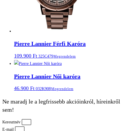
Pierre Lannier Férfi Karóra
109.900
Ft
325C479
Megrendelem
Pierre Lannier Női karóra
46.900
Ft
032K908
Megrendelem
Ne maradj le a legfrissebb akcióinkról, híreinkről
sem!
Keresztnév
E-mail