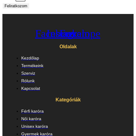
Feliratkozom
Facebook
Instagram
Envelope
Oldalak
Kezdőlap
Termékeink
Szerviz
Rólunk
Kapcsolat
Kategóriák
Férfi karóra
Női karóra
Unisex karóra
Gyermek karóra