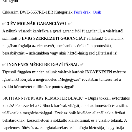
Elfogyott
Cikkszám
DWE-5657RE-1ER
Kategóriák
Férfi órák
,
Órák
✅
3 ÉV
MOLNÁR GARANCIÁVAL
✅
A nálunk vásárolt karórákra a gyári garanciától függetlenül, a vásárlástól
számított
3 ÉVIG SZERKEZETI GARANCIÁT
vállalunk! Garanciánk
magában foglalja az elemcserét, mechanikus óráknál a pontosítást,
beszabályzást – üzletünkben vagy akár háztól-házig szolgáltatással is!
✅
INGYENES MÉRETRE IGAZÍTÁSSAL
✅
Típustól függően minden nálunk vásárolt karórát
INGYENESEN
méretre
igazítunk! Kérjük a megrendelés „Megjegyzés” rovatában tüntesse fel a
csukló körméretet milliméter pontossággal!
„40TH ANNIVERSARY REMASTER BLACK” – Dupla tokkal, évfordulós
kiadás! Fedezze fel a G-Shock karórák világát, ahol az innováció és a stílus
találkozik a megbízhatósággal. Ezek az órák kiválóan ellenállnak a fizikai
behatásoknak, köszönhetően a sokkálló kialakításnak és a vízálló toknak. A
napelemes töltés és az energiatakarékos technológia biztosítja, hogy órája