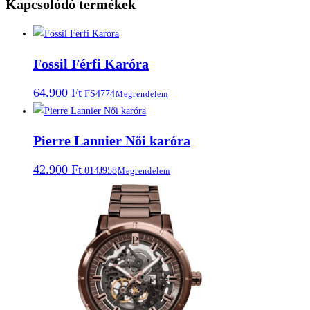
Kapcsolódó termékek
Fossil Férfi Karóra
64.900
Ft
FS4774
Megrendelem
Pierre Lannier Női karóra
42.900
Ft
014J958
Megrendelem