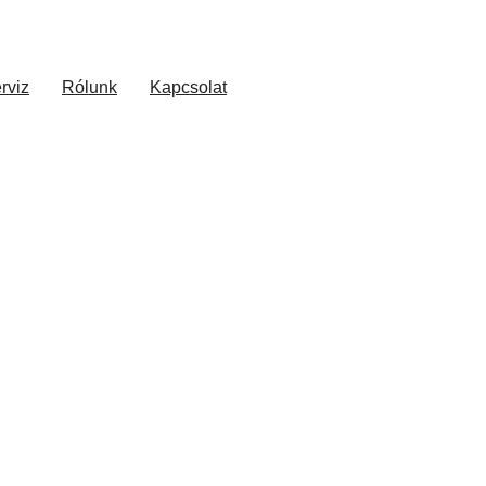
rviz
Rólunk
Kapcsolat