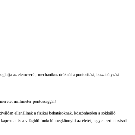
glalja az elemcserét, mechanikus óráknál a pontosítást, beszabályzást –
méretet milliméter pontossággal!
lóan ellenállnak a fizikai behatásoknak, köszönhetően a sokkálló
 kapcsolat és a világidő funkció megkönnyíti az életét, legyen szó utazásról