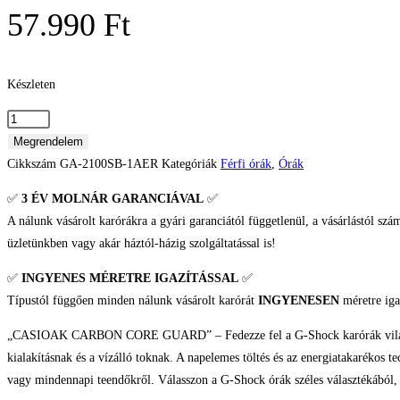
57.990
Ft
Készleten
Casio
G-
Megrendelem
Shock
Cikkszám
GA-2100SB-1AER
Kategóriák
Férfi órák
,
Órák
Férfi
✅
3 ÉV
MOLNÁR GARANCIÁVAL
✅
karóra
A nálunk vásárolt karórákra a gyári garanciától függetlenül, a vásárlástól szá
mennyiség
üzletünkben vagy akár háztól-házig szolgáltatással is!
✅
INGYENES MÉRETRE IGAZÍTÁSSAL
✅
Típustól függően minden nálunk vásárolt karórát
INGYENESEN
méretre iga
„CASIOAK CARBON CORE GUARD” – Fedezze fel a G-Shock karórák világát, ahol
kialakításnak és a vízálló toknak. A napelemes töltés és az energiatakarékos t
vagy mindennapi teendőkről. Válasszon a G-Shock órák széles választékából, h