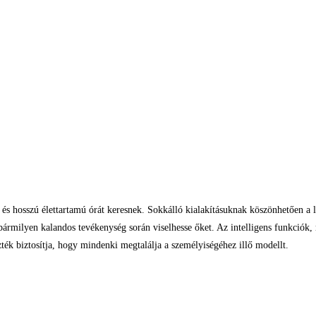
író és hosszú élettartamú órát keresnek. Sokkálló kialakításuknak köszönhetőe
 bármilyen kalandos tevékenység során viselhesse őket. Az intelligens funkciók,
zték biztosítja, hogy mindenki megtalálja a személyiségéhez illő modellt.