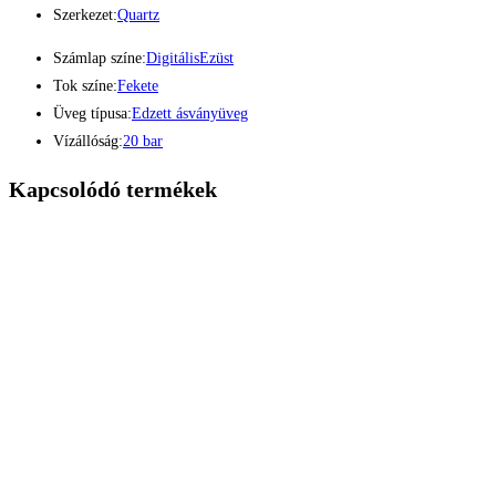
Szerkezet:
Quartz
Számlap színe:
Digitális
Ezüst
Tok színe:
Fekete
Üveg típusa:
Edzett ásványüveg
Vízállóság:
20 bar
Kapcsolódó termékek