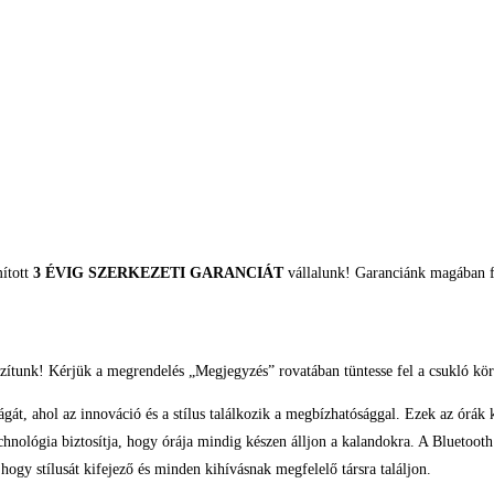
mított
3 ÉVIG SZERKEZETI GARANCIÁT
vállalunk! Garanciánk magában fo
zítunk! Kérjük a megrendelés „Megjegyzés” rovatában tüntesse fel a csukló kör
 az innováció és a stílus találkozik a megbízhatósággal. Ezek az órák kivá
echnológia biztosítja, hogy órája mindig készen álljon a kalandokra. A Bluetooth
ogy stílusát kifejező és minden kihívásnak megfelelő társra találjon.