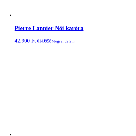
Pierre Lannier Női karóra
42.900
Ft
014J958
Megrendelem