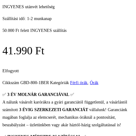
INGYENES utánvét lehetőség
Szállítási idő: 1-2 munkanap
50.000 Ft felett INGYENES szállítás
41.990
Ft
Elfogyott
Cikkszám
GBD-800-1BER
Kategóriák
Férfi órák
,
Órák
✅
3 ÉV
MOLNÁR GARANCIÁVAL
✅
A nálunk vásárolt karórákra a gyári garanciától függetlenül, a vásárlástól
számított
3 ÉVIG SZERKEZETI GARANCIÁT
vállalunk! Garanciánk
magában foglalja az elemcserét, mechanikus óráknál a pontosítást,
beszabályzást – üzletünkben vagy akár háztól-házig szolgáltatással is!