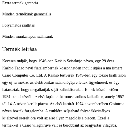
Extra termék garancia
Minden termékünk garanciális
Folyamatos szállítás
Minden munkanapon szállítunk
Termék leírása
Kevesen tudják, hogy 1946-ban Kashio Seisakujo néven, egy 29 éves
Kashio Tadao nevû fiatalembernek köszönhetõen indult útjára a ma ismert
Casio Computer Co. Ltd. A Kashio testvérek 1949-ben egy tokiói kiállításon
egy új termékre, az elektronikus számológépre lettek figyelmesek és úgy
határoztak, hogy megalkotják saját kalkulátorukat. Ennek köszönhetõen
1954-ben elkészült az elsõ Japán elektromechanikus kalkulátor, amely 1957-
tõl 14-A néven került piacra. Az elsõ karórát 1974 novemberében Casiotron
néven hozták forgalomba. A csuklóra szíjazható folyadékkristályos
kijelzõvel szerelt óra volt az elsõ ilyen megoldás a piacon. Ezzel a
termékkel a Casio világhírûvé vált és berobbant az óragyártás világába.