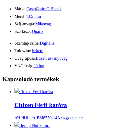
Márka:
Casio
Casio G-Shock
Méret:
48.5 mm
Szíj anyaga:
Műanyag
Szerkezet:
Quartz
Számlap színe:
Digitális
Tok színe:
Fekete
Üveg típusa:
Edzett ásványüveg
Vízállóság:
20 bar
Kapcsolódó termékek
Citizen Férfi karóra
59.900
Ft
BM8550-14A
Megrendelem