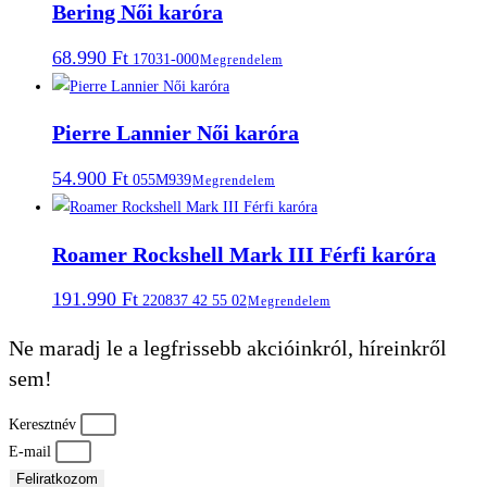
Bering Női karóra
68.990
Ft
17031-000
Megrendelem
Pierre Lannier Női karóra
54.900
Ft
055M939
Megrendelem
Roamer Rockshell Mark III Férfi karóra
191.990
Ft
220837 42 55 02
Megrendelem
Ne maradj le a legfrissebb akcióinkról, híreinkről
sem!
Keresztnév
E-mail
Feliratkozom