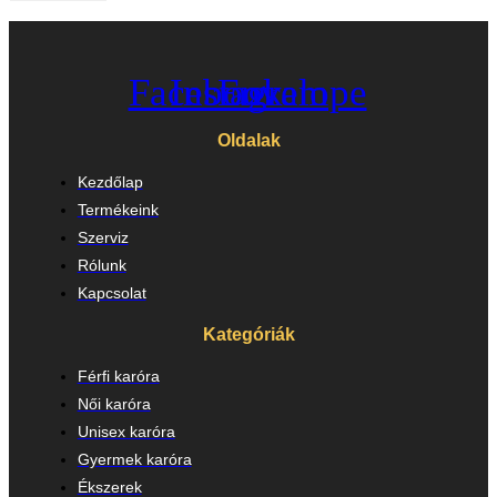
Facebook
Instagram
Envelope
Oldalak
Kezdőlap
Termékeink
Szerviz
Rólunk
Kapcsolat
Kategóriák
Férfi karóra
Női karóra
Unisex karóra
Gyermek karóra
Ékszerek