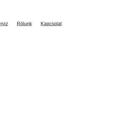
rviz
Rólunk
Kapcsolat