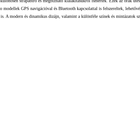
ülönösen strapabíró és megbízható kialakításukról ismertek. Ezek az órák ütésá
odellek GPS navigációval és Bluetooth kapcsolattal is felszereltek, lehetővé t
. A modern és dinamikus dizájn, valamint a különféle színek és mintázatok széle