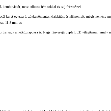
mbinációt, most stílusos fém tokkal és szíj frissítéssel.
acél keret egyszerű, zökkenőmentes kialakítást és kifinomult, mégis kemény me
ssze 11,8 mm-es.
tra vagy a hétköznapokra is. Nagy fényerejű dupla LED világítással, amely mé