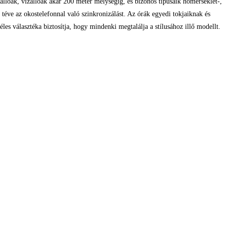
llóak, vízállóak akár 200 méter mélységig, és bizonos típusaik hőmérséklet-,
éve az okostelefonnal való szinkronizálást. Az órák egyedi tokjaiknak és
s választéka biztosítja, hogy mindenki megtalálja a stílusához illő modellt.