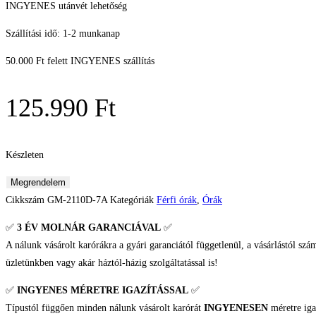
INGYENES utánvét lehetőség
Szállítási idő: 1-2 munkanap
50.000 Ft felett INGYENES szállítás
125.990
Ft
Készleten
Casio
Megrendelem
G-
Cikkszám
GM-2110D-7A
Kategóriák
Férfi órák
,
Órák
Shock
✅
3 ÉV
MOLNÁR GARANCIÁVAL
✅
G-
A nálunk vásárolt karórákra a gyári garanciától függetlenül, a vásárlástól szá
Steel
üzletünkben vagy akár háztól-házig szolgáltatással is!
Férfi
karóra
✅
INGYENES MÉRETRE IGAZÍTÁSSAL
✅
mennyiség
Típustól függően minden nálunk vásárolt karórát
INGYENESEN
méretre iga