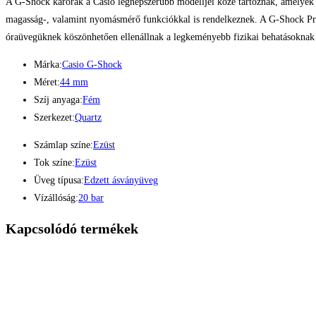
A G-Shock karórák a Casio legnépszerűbb modelljei közé tartoznak, amelyek k
magasság-, valamint nyomásmérő funkciókkal is rendelkeznek. A G-Shock Pro m
óraüvegüknek köszönhetően ellenállnak a legkeményebb fizikai behatásoknak is
Márka:
Casio G-Shock
Méret:
44 mm
Szíj anyaga:
Fém
Szerkezet:
Quartz
Számlap színe:
Ezüst
Tok színe:
Ezüst
Üveg típusa:
Edzett ásványüveg
Vízállóság:
20 bar
Kapcsolódó termékek