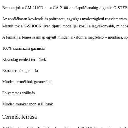
Bemutatjuk a GM-2110D-t – a GA-2100-on alapuló analóg-digitális G-STEEL ko
Az aprólékosan kovácsolt és polírozott, egységes nyolcszögletű rozsdamentes 
készült tok a G-SHOCK ilyen típusú modelljei közül a legvékonyabb, mindö
A fémszíj a fémes számlap együtt minden alkalomra megfelelő – munkára, spor
100% származási garancia
Kizárólag eredeti termékek
Extra termék garancia
Minden termékünk garanciális
Folyamatos szállítás
Minden munkanapon szállítunk
Termék leírása