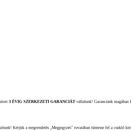
mított
3 ÉVIG SZERKEZETI GARANCIÁT
vállalunk! Garanciánk magában fo
zítunk! Kérjük a megrendelés „Megjegyzés” rovatában tüntesse fel a csukló kör