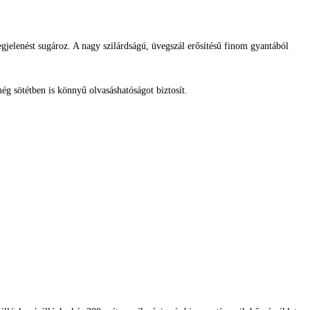
gjelenést sugároz. A nagy szilárdságú, üvegszál erősítésű finom gyantából
g sötétben is könnyű olvasáshatóságot biztosít.