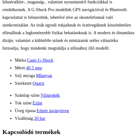
hőmérséklet-, magasság-, valamint nyomásmérő funkciókkal is
rendelkeznek. A G-Shock Pro modellek GPS navigációval és Bluetooth
kapcsolattal is felszereltek, lehetővé téve az okostelefonnal való
szinkronizálást. Az órák egyedi tokjaiknak és óraüvegüknek köszönhetően
ellenállnak a legkeményebb fizikai behatásoknak is. A modern és dinamikus
dizájn, valamint a különféle színek és mintázatok széles választéka
biztosítja, hogy mindenki megtalálja a stílusához illő modellt.
Márka:
Casio G-Shock
Méret:
40.5 mm
Szíj anyaga:
Műanyag
Szerkezet:
Quartz
Számlap színe:
Világoskék
Tok színe:
Ezüst
Üveg típusa:
Edzett ásványüveg
Vízállóság:
20 bar
Kapcsolódó termékek