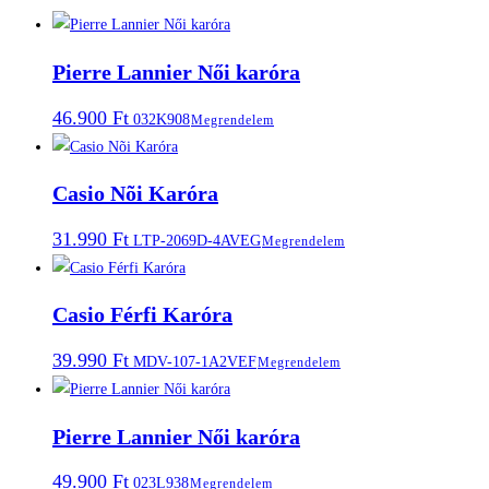
Pierre Lannier Női karóra
46.900
Ft
032K908
Megrendelem
Casio Nõi Karóra
31.990
Ft
LTP-2069D-4AVEG
Megrendelem
Casio Férfi Karóra
39.990
Ft
MDV-107-1A2VEF
Megrendelem
Pierre Lannier Női karóra
49.900
Ft
023L938
Megrendelem