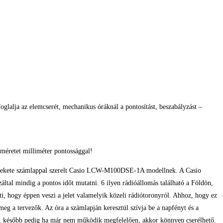
glalja az elemcserét, mechanikus óráknál a pontosítást, beszabályzást –
méretet milliméter pontossággal!
i a fekete számlappal szerelt Casio LCW-M100DSE-1A modellnek. A Casio
tal mindig a pontos időt mutatni. 6 ilyen rádióállomás található a Földön,
, hogy éppen veszi a jelet valamelyik közeli rádiótoronyról. Ahhoz, hogy ez
 a tervezők. Az óra a számlapján keresztül szívja be a napfényt és a
ató, később pedig ha már nem működik megfelelően, akkor könnyen cserélhető.