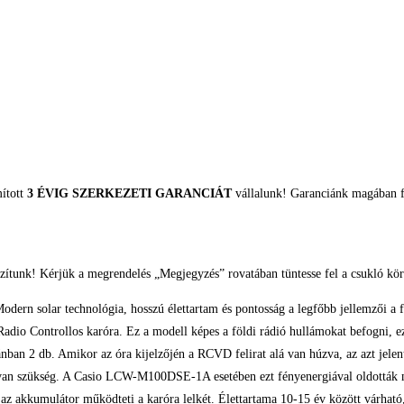
mított
3 ÉVIG SZERKEZETI GARANCIÁT
vállalunk! Garanciánk magában fo
zítunk! Kérjük a megrendelés „Megjegyzés” rovatában tüntesse fel a csukló kör
 Modern solar technológia, hosszú élettartam és pontosság a legfőbb jellemző
 Controllos karóra. Ez a modell képes a földi rádió hullámokat befogni, ezál
n 2 db. Amikor az óra kijelzőjén a RCVD felirat alá van húzva, az azt jelenti
van szükség. A Casio LCW-M100DSE-1A esetében ezt fényenergiával oldották meg
z az akkumulátor működteti a karóra lelkét. Élettartama 10-15 év között várh