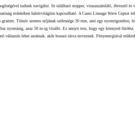
égével tudunk navigálni. Itt található stopper, visszaszámláló, ébresztő és v
vashatóság érdekében háttérvilágítás kapcsolható. A Casio Lineage Wave Cepto
16 gramm. Tömör szemes szíjának szélessége 20 mm, ami egy nyomógombos, háro
a 5 bar nyomásig, azaz 50 m-ig vízálló. Ez annyit tesz, hogy egy könnyed fürdést
lasztás lehet azoknak, akik hosszú távra terveznek. Fényenergiával működő rá