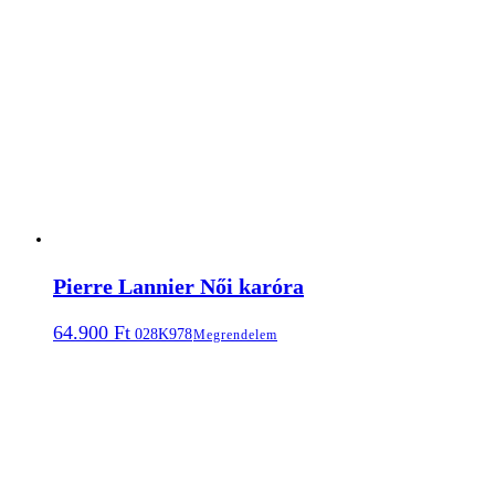
Pierre Lannier Női karóra
64.900
Ft
028K978
Megrendelem