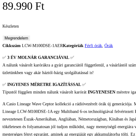
89.990
Ft
Készleten
Casio
Megrendelem
Lineage
Cikkszám
LCW-M100DSE-1AER
Kategóriák
Férfi órák
,
Órák
Wave
✅
3 ÉV
MOLNÁR GARANCIÁVAL
✅
Ceptor
A nálunk vásárolt karórákra a gyári garanciától függetlenül, a vásárlástól szá
Férfi
üzletünkben vagy akár háztól-házig szolgáltatással is!
karóra
mennyiség
✅
INGYENES MÉRETRE IGAZÍTÁSSAL
✅
Típustól függően minden nálunk vásárolt karórát
INGYENESEN
méretre iga
A Casio Lineage Wave Ceptor kollekció a rádióvezérelt órák új generációja.
Lineage LCW-M100DSE-1A egy Multiband 6-os technológiával felvértezett Radio
nevezetesen Észak-Amerikában, Angliában, Németországban, Kínában és Japánba
tökéletesen és folyamatosan jól tudjon működni, nagy mennyiségű energiára 
mesterséges fényt egyaránt, aminek az energiáját egy akkumulátorba tölti. E