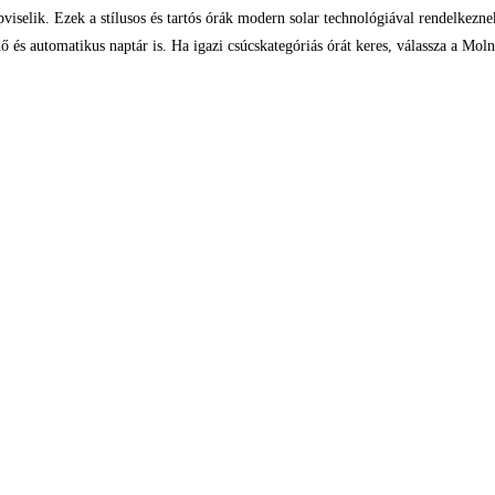
iselik. Ezek a stílusos és tartós órák modern solar technológiával rendelkeznek
idő és automatikus naptár is. Ha igazi csúcskategóriás órát keres, válassza a Mo