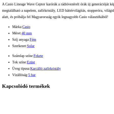
A Casio Lineage Wave Ceptor karórák a rádióvezérelt órák új generációját képv
megtalálható a napelem, zafírkristály, LED háttérvilágítás, stopperóra, világ
alatt, és próbálja fel Magyarország egyik legnagyobb Casio választékából!
Márka:
Casio
Méret:
40 mm
Szíj anyaga:
Fém
Szerkezet:
Solar
Számlap színe:
Fekete
Tok színe:
Ezüst
Üveg típusa:
Karcálló zafírkristály
Vízállóság:
5 bar
Kapcsolódó termékek