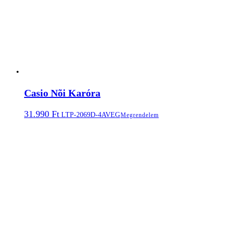
Casio Nõi Karóra
31.990
Ft
LTP-2069D-4AVEG
Megrendelem