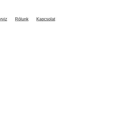
rviz
Rólunk
Kapcsolat