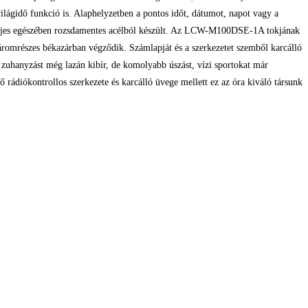
ilágidő funkció is. Alaphelyzetben a pontos időt, dátumot, napot vagy a
r teljes egészében rozsdamentes acélból készült. Az LCW-M100DSE-1A tokjának
mrészes békazárban végződik. Számlapját és a szerkezetet szemből karcálló
, zuhanyzást még lazán kibír, de komolyabb úszást, vízi sportokat már
diókontrollos szerkezete és karcálló üvege mellett ez az óra kiváló társunk