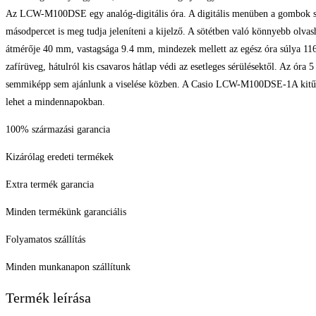
Az LCW-M100DSE egy analóg-digitális óra. A digitális menüben a gombok segíts
másodpercet is meg tudja jeleníteni a kijelző. A sötétben való könnyebb ol
átmérője 40 mm, vastagsága 9.4 mm, mindezek mellett az egész óra súlya 1
zafírüveg, hátulról kis csavaros hátlap védi az esetleges sérülésektől. Az ór
semmiképp sem ajánlunk a viselése közben. A Casio LCW-M100DSE-1A kitűnő vá
lehet a mindennapokban.
100% származási garancia
Kizárólag eredeti termékek
Extra termék garancia
Minden termékünk garanciális
Folyamatos szállítás
Minden munkanapon szállítunk
Termék leírása