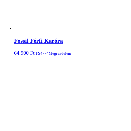
Fossil Férfi Karóra
64.900
Ft
FS4774
Megrendelem