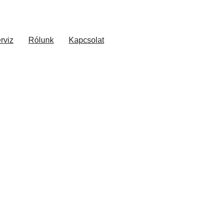
rviz
Rólunk
Kapcsolat