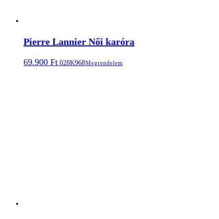
Pierre Lannier Női karóra
69.900
Ft
028K968
Megrendelem