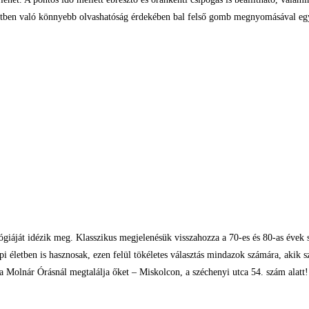
étben való könnyebb olvashatóság érdekében bal felső gomb megnyomásával egy 
lógiáját idézik meg. Klasszikus megjelenésük visszahozza a 70-es és 80-as évek 
pi életben is hasznosak, ezen felül tökéletes választás mindazok számára, akik s
, a Molnár Órásnál megtalálja őket – Miskolcon, a széchenyi utca 54. szám alatt!