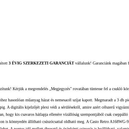
mított
3 ÉVIG SZERKEZETI GARANCIÁT
vállalunk! Garanciánk magában fo
zítunk! Kérjük a megrendelés „Megjegyzés” rovatában tüntesse fel a csukló kör
ihez hasonlóan műanyag házat és nemesacél szíjat kapott. Megmaradt a 3 db pi
pig. A digitális kijelzőjét plexi védi a sérülésektől, amire azért célszerű vigy
, hogy kis csavaros hátlapja ellenére vízállóság szempontjából csak cseppál
tthon is könnyedén állítható csúszócsattal oldható meg. A Casio Retro A168WG
lehet. A pontos idő mellett ébresztő és óránkénti csipogás is beállítható, valam