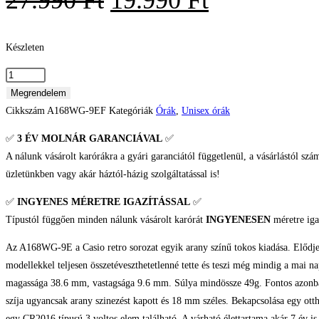
27.990
Ft
19.990
Ft
price
price
was:
is:
Készleten
27.990 Ft.
19.990 Ft.
Casio
Retro
Megrendelem
Unisex
Cikkszám
A168WG-9EF
Kategóriák
Órák
,
Unisex órák
karóra
✅
3 ÉV
MOLNÁR GARANCIÁVAL
✅
mennyiség
A nálunk vásárolt karórákra a gyári garanciától függetlenül, a vásárlástól szá
üzletünkben vagy akár háztól-házig szolgáltatással is!
✅
INGYENES MÉRETRE IGAZÍTÁSSAL
✅
Típustól függően minden nálunk vásárolt karórát
INGYENESEN
méretre iga
Az A168WG-9E a Casio retro sorozat egyik arany színű tokos kiadása. Elődje
modellekkel teljesen összetéveszthetetlenné tette és teszi még mindig a mai na
magassága 38.6 mm, vastagsága 9.6 mm. Súlya mindössze 49g. Fontos azonban
szíja ugyancsak arany szinezést kapott és 18 mm széles. Bekapcsolása egy o
egy CR2016 típusú 3 voltos elem található. A várható élettartama akár 7 év is 