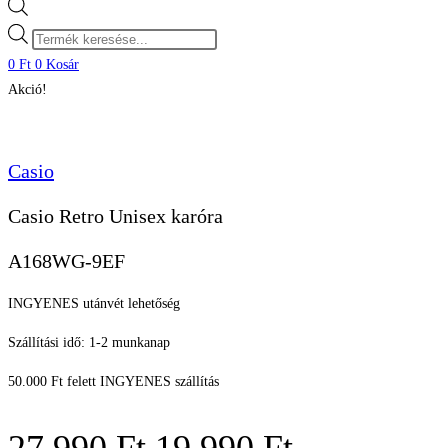
Products
search
0
Ft
0
Kosár
Akció!
Casio
Casio Retro Unisex karóra
A168WG-9EF
INGYENES utánvét lehetőség
Szállítási idő: 1-2 munkanap
50.000 Ft felett INGYENES szállítás
Original
Current