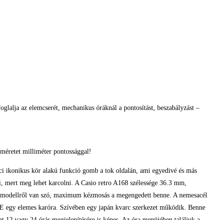
glalja az elemcserét, mechanikus óráknál a pontosítást, beszabályzást –
méretet milliméter pontossággal!
ci ikonikus kör alakú funkció gomb a tok oldalán, ami egyedivé és más
ázni, mert meg lehet karcolni. A Casio retro A168 szélessége 36.3 mm,
ló modellről van szó, maximum kézmosás a megengedett benne. A nemesacél
-9E egy elemes karóra. Szívében egy japán kvarc szerkezet működik. Benne
int 12 vagy 24 órás megjelenítésére is képes. Az óra menüjében találjuk a