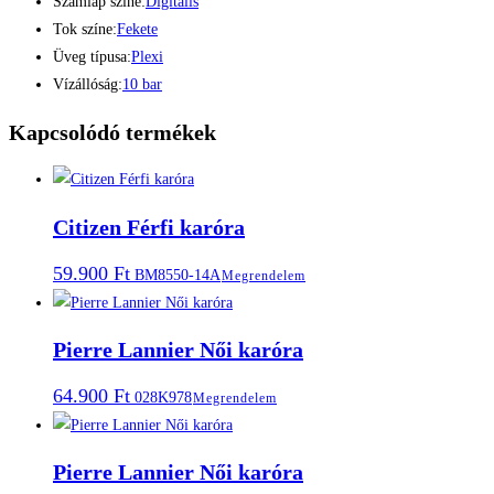
Számlap színe:
Digitális
Tok színe:
Fekete
Üveg típusa:
Plexi
Vízállóság:
10 bar
Kapcsolódó termékek
Citizen Férfi karóra
59.900
Ft
BM8550-14A
Megrendelem
Pierre Lannier Női karóra
64.900
Ft
028K978
Megrendelem
Pierre Lannier Női karóra