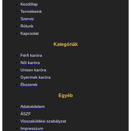
Kezdőlap
Termékeink
Szerviz
Rólunk
Kapcsolat
Kategóriák
Férfi karóra
Női karóra
Unisex karóra
Gyermek karóra
Ékszerek
Egyéb
Adatvédelem
ÁSZF
Visszaküldési szabályzat
Impresszum