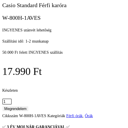
Casio Standard Férfi karóra
W-800H-1AVES
INGYENES utánvét lehetőség
Szállítási idő: 1-2 munkanap
50.000 Ft felett INGYENES szállítás
17.990
Ft
Készleten
Casio
Standard
Megrendelem
Férfi
Cikkszám
W-800H-1AVES
Kategóriák
Férfi órák
,
Órák
karóra
✅
3 ÉV
MOLNÁR GARANCIÁVAL
✅