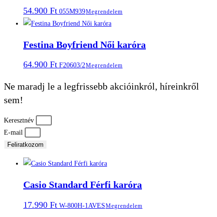
54.900
Ft
055M939
Megrendelem
Festina Boyfriend Női karóra
64.900
Ft
F20603/2
Megrendelem
Ne maradj le a legfrissebb akcióinkról, híreinkről
sem!
Keresztnév
E-mail
Feliratkozom
Casio Standard Férfi karóra
17.990
Ft
W-800H-1AVES
Megrendelem