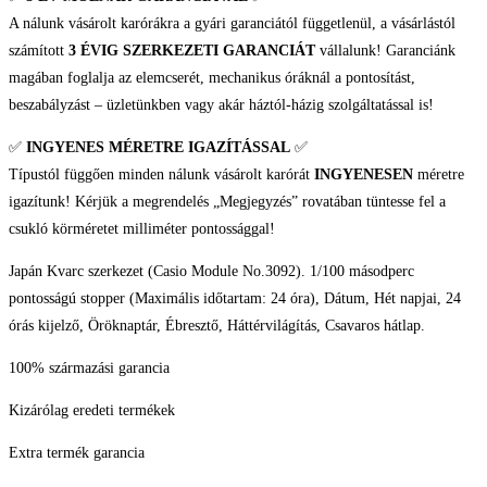
mennyiség
A nálunk vásárolt karórákra a gyári garanciától függetlenül, a vásárlástól
számított
3 ÉVIG SZERKEZETI GARANCIÁT
vállalunk! Garanciánk
magában foglalja az elemcserét, mechanikus óráknál a pontosítást,
beszabályzást – üzletünkben vagy akár háztól-házig szolgáltatással is!
✅
INGYENES MÉRETRE IGAZÍTÁSSAL
✅
Típustól függően minden nálunk vásárolt karórát
INGYENESEN
méretre
igazítunk! Kérjük a megrendelés „Megjegyzés” rovatában tüntesse fel a
csukló körméretet milliméter pontossággal!
Japán Kvarc szerkezet (Casio Module No.3092). 1/100 másodperc
pontosságú stopper (Maximális időtartam: 24 óra), Dátum, Hét napjai, 24
órás kijelző, Öröknaptár, Ébresztő, Háttérvilágítás, Csavaros hátlap.
100% származási garancia
Kizárólag eredeti termékek
Extra termék garancia