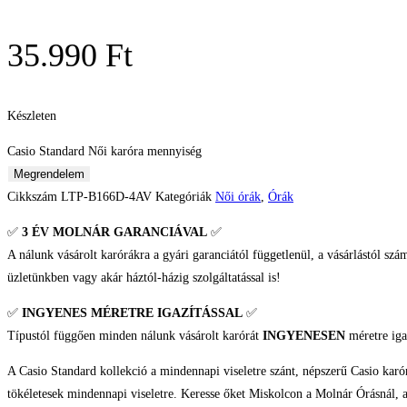
35.990
Ft
Készleten
Casio Standard Női karóra mennyiség
Megrendelem
Cikkszám
LTP-B166D-4AV
Kategóriák
Női órák
,
Órák
✅
3 ÉV
MOLNÁR GARANCIÁVAL
✅
A nálunk vásárolt karórákra a gyári garanciától függetlenül, a vásárlástól szá
üzletünkben vagy akár háztól-házig szolgáltatással is!
✅
INGYENES MÉRETRE IGAZÍTÁSSAL
✅
Típustól függően minden nálunk vásárolt karórát
INGYENESEN
méretre iga
A Casio Standard kollekció a mindennapi viseletre szánt, népszerű Casio karó
tökéletesek mindennapi viseletre. Keresse őket Miskolcon a Molnár Órásnál, a