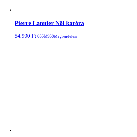
Pierre Lannier Női karóra
54.900
Ft
055M958
Megrendelem