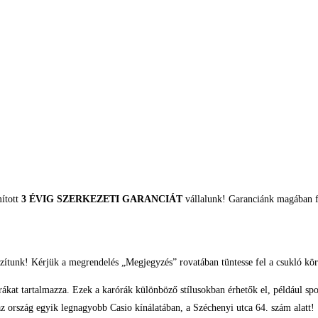
mított
3 ÉVIG SZERKEZETI GARANCIÁT
vállalunk! Garanciánk magában fo
zítunk! Kérjük a megrendelés „Megjegyzés” rovatában tüntesse fel a csukló kör
rákat tartalmazza. Ezek a karórák különböző stílusokban érhetők el, például sp
z ország egyik legnagyobb Casio kínálatában, a Széchenyi utca 64. szám alatt!