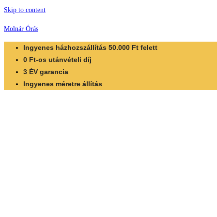
Skip to content
Molnár Órás
Ingyenes házhozszállítás 50.000 Ft felett
0 Ft-os utánvételi díj
3 ÉV garancia
Ingyenes méretre állítás