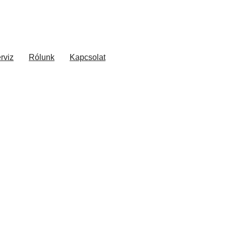
rviz
Rólunk
Kapcsolat