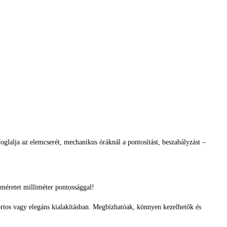
glalja az elemcserét, mechanikus óráknál a pontosítást, beszabályzást –
méretet milliméter pontossággal!
ortos vagy elegáns kialakításban. Megbízhatóak, könnyen kezelhetők és