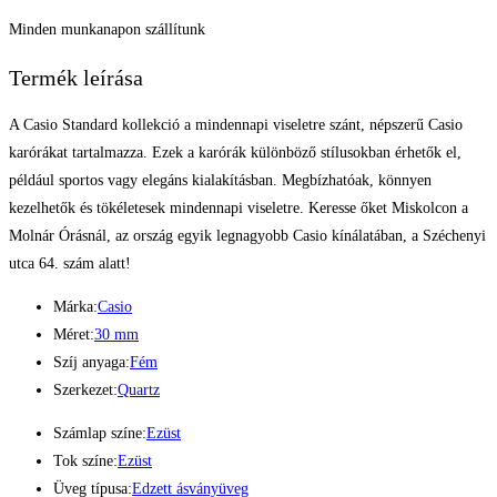
Minden munkanapon szállítunk
Termék leírása
A Casio Standard kollekció a mindennapi viseletre szánt, népszerű Casio
karórákat tartalmazza. Ezek a karórák különböző stílusokban érhetők el,
például sportos vagy elegáns kialakításban. Megbízhatóak, könnyen
kezelhetők és tökéletesek mindennapi viseletre. Keresse őket Miskolcon a
Molnár Órásnál, az ország egyik legnagyobb Casio kínálatában, a Széchenyi
utca 64. szám alatt!
Márka:
Casio
Méret:
30 mm
Szíj anyaga:
Fém
Szerkezet:
Quartz
Számlap színe:
Ezüst
Tok színe:
Ezüst
Üveg típusa:
Edzett ásványüveg