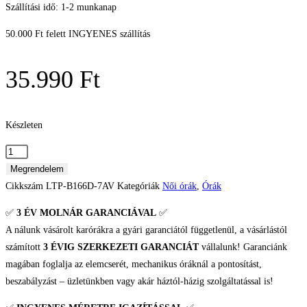
Szállítási idő: 1-2 munkanap
50.000 Ft felett INGYENES szállítás
35.990
Ft
Készleten
Casio
Standard
Megrendelem
Női
Cikkszám
LTP-B166D-7AV
Kategóriák
Női órák
,
Órák
karóra
✅
3 ÉV
MOLNÁR GARANCIÁVAL
✅
mennyiség
A nálunk vásárolt karórákra a gyári garanciától függetlenül, a vásárlástól
számított
3 ÉVIG SZERKEZETI GARANCIÁT
vállalunk! Garanciánk
magában foglalja az elemcserét, mechanikus óráknál a pontosítást,
beszabályzást – üzletünkben vagy akár háztól-házig szolgáltatással is!