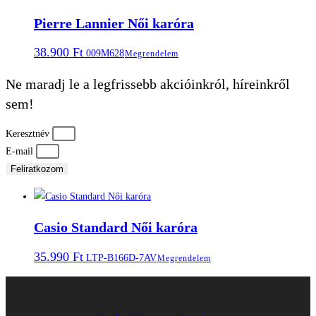
Pierre Lannier Női karóra
38.900
Ft
009M628
Megrendelem
Ne maradj le a legfrissebb akcióinkról, híreinkről
sem!
Keresztnév
E-mail
Feliratkozom
Casio Standard Női karóra
35.990
Ft
LTP-B166D-7AV
Megrendelem