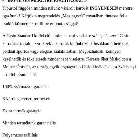
✅
INGYENES MÉRETRE IGAZÍTÁSSAL
✅
Típustól függően minden nálunk vásárolt karórát
INGYENESEN
méretre
igazítunk! Kérjük a megrendelés „Megjegyzés” rovatában tüntesse fel a
csukló körméretet milliméter pontossággal!
A Casio Standard kollekció a mindennapi viseletre szánt, népszerű Casio
karórákat tartalmazza. Ezek a karórák különböző stílusokban érhetők el,
például sportos vagy elegáns kialakításban. Megbízhatóak, könnyen
kezelhetők és tökéletesek mindennapi viseletre. Keresse őket Miskolcon a
Molnár Órásnál, az ország egyik legnagyobb Casio kínálatában, a Széchenyi
utca 64. szám alatt!
100% származási garancia
Kizárólag eredeti termékek
Extra termék garancia
Minden termékünk garanciális
Folyamatos szállítás