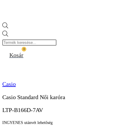
Products
search
0
Kosár
Casio
Casio Standard Női karóra
LTP-B166D-7AV
INGYENES utánvét lehetőség